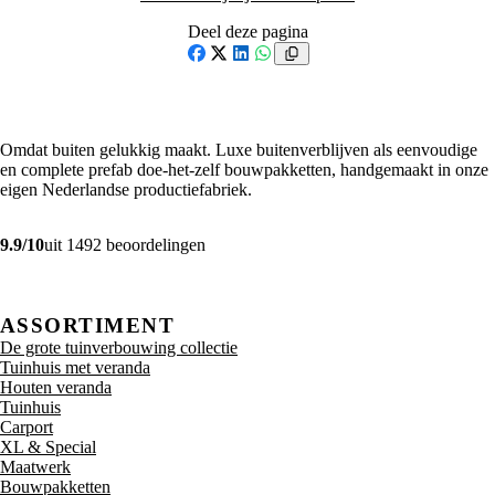
Deel deze pagina
Facebook
X
LinkedIn
WhatsApp
Omdat buiten gelukkig maakt. Luxe buitenverblijven als eenvoudige
en complete prefab doe-het-zelf bouwpakketten, handgemaakt in onze
eigen Nederlandse productiefabriek.
9.9/10
uit 1492 beoordelingen
ASSORTIMENT
De grote tuinverbouwing collectie
Tuinhuis met veranda
Houten veranda
Tuinhuis
Carport
XL & Special
Maatwerk
Bouwpakketten