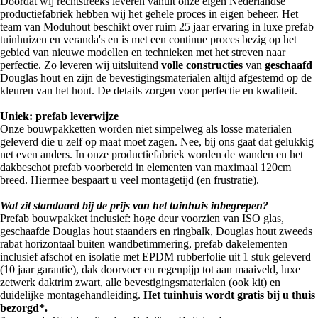
Doordat wij rechtstreeks leveren vanuit onze eigen Nederlandse
productiefabriek hebben wij het gehele proces in eigen beheer. Het
team van Moduhout beschikt over ruim 25 jaar ervaring in luxe prefab
tuinhuizen en veranda's en is met een continue proces bezig op het
gebied van nieuwe modellen en technieken met het streven naar
perfectie. Zo leveren wij uitsluitend
volle constructies
van
geschaafd
Douglas hout en zijn de bevestigingsmaterialen altijd afgestemd op de
kleuren van het hout. De details zorgen voor perfectie en kwaliteit.
Uniek: prefab leverwijze
Onze bouwpakketten worden niet simpelweg als losse materialen
geleverd die u zelf op maat moet zagen. Nee, bij ons gaat dat gelukkig
net even anders. In onze productiefabriek worden de wanden en het
dakbeschot prefab voorbereid in elementen van maximaal 120cm
breed. Hiermee bespaart u veel montagetijd (en frustratie).
Wat zit standaard bij de prijs van het tuinhuis inbegrepen?
Prefab bouwpakket inclusief: hoge deur voorzien van ISO glas,
geschaafde Douglas hout staanders en ringbalk, Douglas hout zweeds
rabat horizontaal buiten wandbetimmering, prefab dakelementen
inclusief afschot en isolatie met EPDM rubberfolie uit 1 stuk geleverd
(10 jaar garantie), dak doorvoer en regenpijp tot aan maaiveld, luxe
zetwerk daktrim zwart, alle bevestigingsmaterialen (ook kit) en
duidelijke montagehandleiding.
Het tuinhuis wordt gratis bij u thuis
bezorgd*.