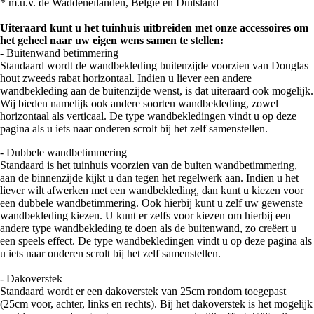
* m.u.v. de Waddeneilanden, België en Duitsland
Uiteraard kunt u het tuinhuis uitbreiden met onze accessoires om
het geheel naar uw eigen wens samen te stellen:
- Buitenwand betimmering
Standaard wordt de wandbekleding buitenzijde voorzien van Douglas
hout zweeds rabat horizontaal. Indien u liever een andere
wandbekleding aan de buitenzijde wenst, is dat uiteraard ook mogelijk.
Wij bieden namelijk ook andere soorten wandbekleding, zowel
horizontaal als verticaal. De type wandbekledingen vindt u op deze
pagina als u iets naar onderen scrolt bij het zelf samenstellen.
- Dubbele wandbetimmering
Standaard is het tuinhuis voorzien van de buiten wandbetimmering,
aan de binnenzijde kijkt u dan tegen het regelwerk aan. Indien u het
liever wilt afwerken met een wandbekleding, dan kunt u kiezen voor
een dubbele wandbetimmering. Ook hierbij kunt u zelf uw gewenste
wandbekleding kiezen. U kunt er zelfs voor kiezen om hierbij een
andere type wandbekleding te doen als de buitenwand, zo creëert u
een speels effect. De type wandbekledingen vindt u op deze pagina als
u iets naar onderen scrolt bij het zelf samenstellen.
- Dakoverstek
Standaard wordt er een dakoverstek van 25cm rondom toegepast
(25cm voor, achter, links en rechts). Bij het dakoverstek is het mogelijk