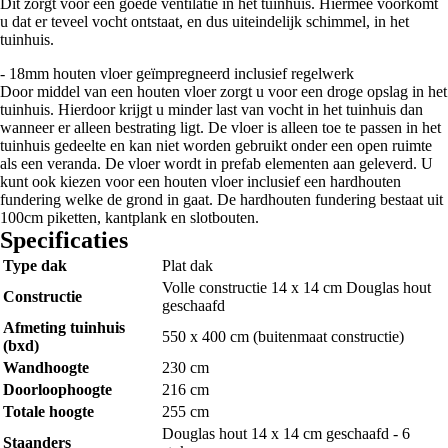
Dit zorgt voor een goede ventilatie in het tuinhuis. Hiermee voorkomt
u dat er teveel vocht ontstaat, en dus uiteindelijk schimmel, in het
tuinhuis.
- 18mm houten vloer geïmpregneerd inclusief regelwerk
Door middel van een houten vloer zorgt u voor een droge opslag in het
tuinhuis. Hierdoor krijgt u minder last van vocht in het tuinhuis dan
wanneer er alleen bestrating ligt. De vloer is alleen toe te passen in het
tuinhuis gedeelte en kan niet worden gebruikt onder een open ruimte
als een veranda. De vloer wordt in prefab elementen aan geleverd. U
kunt ook kiezen voor een houten vloer inclusief een hardhouten
fundering welke de grond in gaat. De hardhouten fundering bestaat uit
100cm piketten, kantplank en slotbouten.
Specificaties
Type dak
Plat dak
Volle constructie 14 x 14 cm Douglas hout
Constructie
geschaafd
Afmeting tuinhuis
550 x 400 cm (buitenmaat constructie)
(bxd)
Wandhoogte
230 cm
Doorloophoogte
216 cm
Totale hoogte
255 cm
Douglas hout 14 x 14 cm geschaafd - 6
Staanders