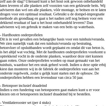
zelf aan de slag? Uiteraard kunt u het hout ook gewoon onbehandeld
laten leveren of alle planken zelf voorzien van een gekleurde beits. Wij
adviseren dan wel om alle planken, vóór montage, te beitsen en te laten
drogen voor een optimaal resultaat. Gebruikt u de dompel-impregnatie
methode als grondlaag en gaat u het nadien zelf nog beitsen voor een
dekkend resultaat of laat u het hout onbehandeld leveren? Dan
adviseren wij om gebruik te maken van een beits op waterbasis.
- Hardhouten onderprofielen
Dit is in veel gevallen een belangrijke basis voor een tuinhuis/veranda.
We zien namelijk vaak dat een tuinhuis/veranda op bestrating,
betonvloer of opsluitbanden wordt geplaatst en omdat dit van beton is,
is het altijd wat vochtig. Met de hardhouten onderprofielen voorkomt u
optrekkend vocht in de onderste planken, waardoor deze niet kunnen
gaan rotten. Onze onderprofielen worden op maat gemaakt van het
tuinhuis, waardoor het een strak geheel wordt. Indien u deze optie erbij
kiest dan monteren wij in de fabriek de onderprofielen vast aan het
onderste regelwerk, zodat u gelijk kunt starten met de opbouw. De
onderprofielen hebben een levensduur van circa 50 jaar.
- Betonpoer inclusief draadeind
Indien u een fundering van betonpoeren gaat maken kunt u er voor
kiezen om er betonpoeren inclusief draadeind bij te bestellen.
- Ventilatierooster set (per 4 stuks)