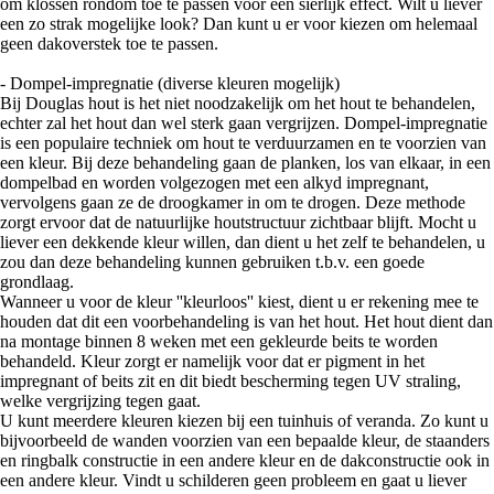
om klossen rondom toe te passen voor een sierlijk effect. Wilt u liever
een zo strak mogelijke look? Dan kunt u er voor kiezen om helemaal
geen dakoverstek toe te passen.
- Dompel-impregnatie (diverse kleuren mogelijk)
Bij Douglas hout is het niet noodzakelijk om het hout te behandelen,
echter zal het hout dan wel sterk gaan vergrijzen. Dompel-impregnatie
is een populaire techniek om hout te verduurzamen en te voorzien van
een kleur. Bij deze behandeling gaan de planken, los van elkaar, in een
dompelbad en worden volgezogen met een alkyd impregnant,
vervolgens gaan ze de droogkamer in om te drogen. Deze methode
zorgt ervoor dat de natuurlijke houtstructuur zichtbaar blijft. Mocht u
liever een dekkende kleur willen, dan dient u het zelf te behandelen, u
zou dan deze behandeling kunnen gebruiken t.b.v. een goede
grondlaag.
Wanneer u voor de kleur ''kleurloos'' kiest, dient u er rekening mee te
houden dat dit een voorbehandeling is van het hout. Het hout dient dan
na montage binnen 8 weken met een gekleurde beits te worden
behandeld. Kleur zorgt er namelijk voor dat er pigment in het
impregnant of beits zit en dit biedt bescherming tegen UV straling,
welke vergrijzing tegen gaat.
U kunt meerdere kleuren kiezen bij een tuinhuis of veranda. Zo kunt u
bijvoorbeeld de wanden voorzien van een bepaalde kleur, de staanders
en ringbalk constructie in een andere kleur en de dakconstructie ook in
een andere kleur. Vindt u schilderen geen probleem en gaat u liever