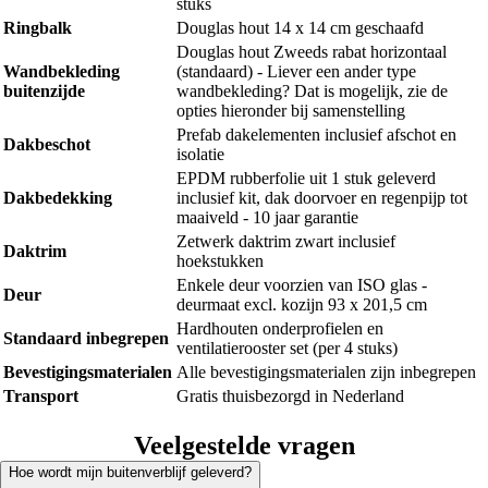
stuks
Ringbalk
Douglas hout 14 x 14 cm geschaafd
Douglas hout Zweeds rabat horizontaal
Wandbekleding
(standaard) - Liever een ander type
buitenzijde
wandbekleding? Dat is mogelijk, zie de
opties hieronder bij samenstelling
Prefab dakelementen inclusief afschot en
Dakbeschot
isolatie
EPDM rubberfolie uit 1 stuk geleverd
Dakbedekking
inclusief kit, dak doorvoer en regenpijp tot
maaiveld - 10 jaar garantie
Zetwerk daktrim zwart inclusief
Daktrim
hoekstukken
Enkele deur voorzien van ISO glas -
Deur
deurmaat excl. kozijn 93 x 201,5 cm
Hardhouten onderprofielen en
Standaard inbegrepen
ventilatierooster set (per 4 stuks)
Bevestigingsmaterialen
Alle bevestigingsmaterialen zijn inbegrepen
Transport
Gratis thuisbezorgd in Nederland
Veelgestelde vragen
Hoe wordt mijn buitenverblijf geleverd?