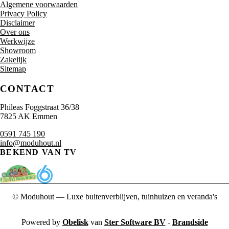
Algemene voorwaarden
Privacy Policy
Disclaimer
Over ons
Werkwijze
Showroom
Zakelijk
Sitemap
CONTACT
Phileas Foggstraat 36/38
7825 AK Emmen
0591 745 190
info@moduhout.nl
BEKEND VAN TV
© Moduhout — Luxe buitenverblijven, tuinhuizen en veranda's
Powered by
Obelisk
van
Ster Software BV
-
Brandside