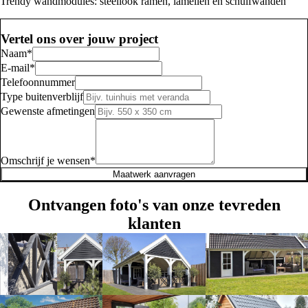
Trendy wandmodules: steellook ramen, lamellen en schuifwanden
Vertel ons over jouw project
Naam
*
E-mail
*
Telefoonnummer
Type buitenverblijf
Gewenste afmetingen
Omschrijf je wensen
*
Maatwerk aanvragen
Ontvangen foto's van onze tevreden
klanten