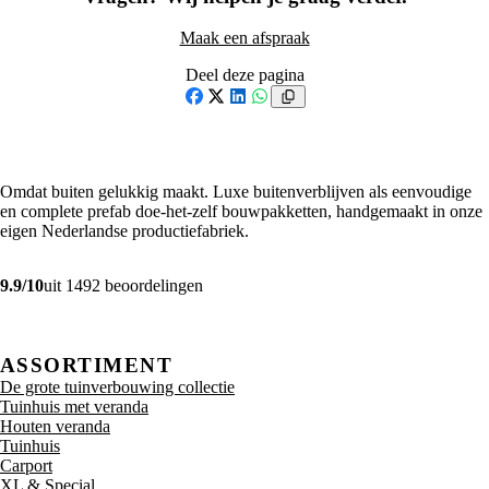
Maak een afspraak
Deel deze pagina
Facebook
X
LinkedIn
WhatsApp
Omdat buiten gelukkig maakt. Luxe buitenverblijven als eenvoudige
en complete prefab doe-het-zelf bouwpakketten, handgemaakt in onze
eigen Nederlandse productiefabriek.
9.9/10
uit 1492 beoordelingen
ASSORTIMENT
De grote tuinverbouwing collectie
Tuinhuis met veranda
Houten veranda
Tuinhuis
Carport
XL & Special