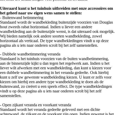
Uiteraard kunt u het tuinhuis uitbreiden met onze accessoires om
het geheel naar uw eigen wens samen te stellen:
- Buitenwand betimmering
Standaard wordt de wandbekleding buitenzijde voorzien van Douglas
hout zweeds rabat horizontaal. Indien u liever een andere
wandbekleding aan de buitenzijde wenst, is dat uiteraard ook mogelijk.
Wij bieden namelijk ook andere soorten wandbekleding, zowel
horizontaal als verticaal. De type wandbekledingen vindt u op deze
pagina als u iets naar onderen scrolt bij het zelf samenstellen.
- Dubbele wandbetimmering veranda
Standaard is het tuinhuis voorzien van de buiten wandbetimmering,
aan de binnenzijde kijkt u dan tegen het regelwerk aan. Indien u het
liever wilt afwerken met een wandbekleding, dan kunt u kiezen voor
een dubbele wandbetimmering in het veranda gedeelte. Ook hierbij
kunt u zelf uw gewenste wandbekleding kiezen. U kunt er zelfs voor
kiezen om hierbij een andere type wandbekleding te doen als de
buitenwand, zo creëert u een speels effect. De type wandbekledingen
vindt u op deze pagina als u iets naar onderen scrolt bij het zelf
samenstellen.
- Open zijkant veranda en voorkant veranda
Standaard wordt het veranda gedeelte geleverd met een dichte
achterwand, de zijkant en de voorkant zijn open. Indien gewenst is het