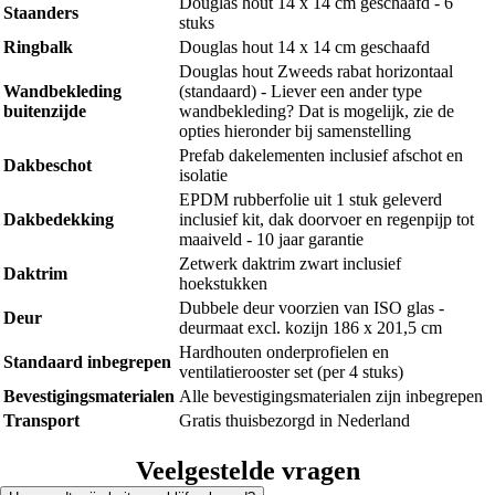
Douglas hout 14 x 14 cm geschaafd - 6
Staanders
stuks
Ringbalk
Douglas hout 14 x 14 cm geschaafd
Douglas hout Zweeds rabat horizontaal
Wandbekleding
(standaard) - Liever een ander type
buitenzijde
wandbekleding? Dat is mogelijk, zie de
opties hieronder bij samenstelling
Prefab dakelementen inclusief afschot en
Dakbeschot
isolatie
EPDM rubberfolie uit 1 stuk geleverd
Dakbedekking
inclusief kit, dak doorvoer en regenpijp tot
maaiveld - 10 jaar garantie
Zetwerk daktrim zwart inclusief
Daktrim
hoekstukken
Dubbele deur voorzien van ISO glas -
Deur
deurmaat excl. kozijn 186 x 201,5 cm
Hardhouten onderprofielen en
Standaard inbegrepen
ventilatierooster set (per 4 stuks)
Bevestigingsmaterialen
Alle bevestigingsmaterialen zijn inbegrepen
Transport
Gratis thuisbezorgd in Nederland
Veelgestelde vragen