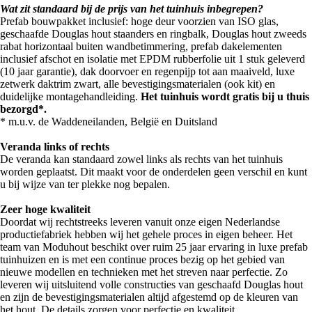
Wat zit standaard bij de prijs van het tuinhuis inbegrepen?
Prefab bouwpakket inclusief: hoge deur voorzien van ISO glas,
geschaafde Douglas hout staanders en ringbalk, Douglas hout zweeds
rabat horizontaal buiten wandbetimmering, prefab dakelementen
inclusief afschot en isolatie met EPDM rubberfolie uit 1 stuk geleverd
(10 jaar garantie), dak doorvoer en regenpijp tot aan maaiveld, luxe
zetwerk daktrim zwart, alle bevestigingsmaterialen (ook kit) en
duidelijke montagehandleiding.
Het tuinhuis wordt gratis bij u thuis
bezorgd*.
* m.u.v. de Waddeneilanden, België en Duitsland
Veranda links of rechts
De veranda kan standaard zowel links als rechts van het tuinhuis
worden geplaatst. Dit maakt voor de onderdelen geen verschil en kunt
u bij wijze van ter plekke nog bepalen.
Zeer hoge kwaliteit
Doordat wij rechtstreeks leveren vanuit onze eigen Nederlandse
productiefabriek hebben wij het gehele proces in eigen beheer. Het
team van Moduhout beschikt over ruim 25 jaar ervaring in luxe prefab
tuinhuizen en is met een continue proces bezig op het gebied van
nieuwe modellen en technieken met het streven naar perfectie. Zo
leveren wij uitsluitend volle constructies van geschaafd Douglas hout
en zijn de bevestigingsmaterialen altijd afgestemd op de kleuren van
het hout. De details zorgen voor perfectie en kwaliteit.