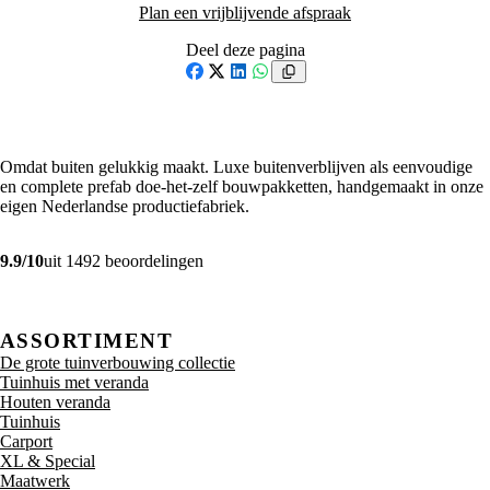
Plan een vrijblijvende afspraak
Deel deze pagina
Facebook
X
LinkedIn
WhatsApp
Omdat buiten gelukkig maakt. Luxe buitenverblijven als eenvoudige
en complete prefab doe-het-zelf bouwpakketten, handgemaakt in onze
eigen Nederlandse productiefabriek.
9.9/10
uit 1492 beoordelingen
ASSORTIMENT
De grote tuinverbouwing collectie
Tuinhuis met veranda
Houten veranda
Tuinhuis
Carport
XL & Special
Maatwerk