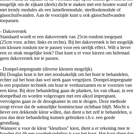
mogelijk om de zijkant (deels) dicht te maken met een houten wand of
met trendy modules als een lamellenmodule, steellookmodule of
glasschuifwanden. Aan de voorzijde kunt u ook glasschuifwanden
toepassen.
- Dakoverstek
Standaard wordt er een dakoverstek van 25cm rondom toegepast
(25cm voor, achter, links en rechts). Bij het dakoverstek is het mogelijk
om klossen rondom toe te passen voor een sierlijk effect. Wilt u liever
een zo strak mogelijke look? Dan kunt u er voor kiezen om helemaal
geen dakoverstek toe te passen.
- Dompel-impregnatie (diverse kleuren mogelijk)
Bij Douglas hout is het niet noodzakelijk om het hout te behandelen,
echter zal het hout dan wel sterk gaan vergrijzen. Dompel-impregnatie
is een populaire techniek om hout te verduurzamen en te voorzien van
een kleur. Bij deze behandeling gaan de planken, los van elkaar, in een
dompelbad en worden volgezogen met een alkyd impregnant,
vervolgens gaan ze de droogkamer in om te drogen. Deze methode
zorgt ervoor dat de natuurlijke houtstructuur zichtbaar blijft. Mocht u
liever een dekkende kleur willen, dan dient u het zelf te behandelen, u
zou dan deze behandeling kunnen gebruiken t.b.v. een goede
grondlaag.
Wanneer u voor de kleur ''kleurloos'' kiest, dient u er rekening mee te
houden dat dit een voorbehandeling is van het hout. Het hout dient dan