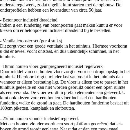
onderste regelwerk, zodat u gelijk kunt starten met de opbouw. De
onderprofielen hebben een levensduur van circa 50 jaar.
- Betonpoer inclusief draadeind
Indien u een fundering van betonpoeren gaat maken kunt u er voor
kiezen om er betonpoeren inclusief draadeind bij te bestellen.
- Ventilatierooster set (per 4 stuks)
Dit zorgt voor een goede ventilatie in het tuinhuis. Hiermee voorkomt
u dat er teveel vocht ontstaat, en dus uiteindelijk schimmel, in het
tuinhuis.
- 18mm houten vloer geïmpregneerd inclusief regelwerk
Door middel van een houten vloer zorgt u voor een droge opslag in het
tuinhuis. Hierdoor krijgt u minder last van vocht in het tuinhuis dan
wanneer er alleen bestrating ligt. De vloer is alleen toe te passen in het
tuinhuis gedeelte en kan niet worden gebruikt onder een open ruimte
als een veranda. De vloer wordt in prefab elementen aan geleverd. U
kunt ook kiezen voor een houten vloer inclusief een hardhouten
fundering welke de grond in gaat. De hardhouten fundering bestaat uit
100cm piketten, kantplank en slotbouten.
- 25mm houten vlonder inclusief regelwerk
Met een houten vlonder wordt een soort platform gecreëerd dat iets
boven de grond wordt geplaatst. Naast dat er dan een mooi egaal