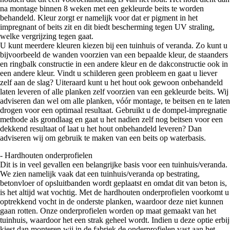
na montage binnen 8 weken met een gekleurde beits te worden
behandeld. Kleur zorgt er namelijk voor dat er pigment in het
impregnant of beits zit en dit biedt bescherming tegen UV straling,
welke vergrijzing tegen gaat.
U kunt meerdere kleuren kiezen bij een tuinhuis of veranda. Zo kunt u
bijvoorbeeld de wanden voorzien van een bepaalde kleur, de staanders
en ringbalk constructie in een andere kleur en de dakconstructie ook in
een andere kleur. Vindt u schilderen geen probleem en gaat u liever
zelf aan de slag? Uiteraard kunt u het hout ook gewoon onbehandeld
laten leveren of alle planken zelf voorzien van een gekleurde beits. Wij
adviseren dan wel om alle planken, vóór montage, te beitsen en te laten
drogen voor een optimaal resultaat. Gebruikt u de dompel-impregnatie
methode als grondlaag en gaat u het nadien zelf nog beitsen voor een
dekkend resultaat of laat u het hout onbehandeld leveren? Dan
adviseren wij om gebruik te maken van een beits op waterbasis.
- Hardhouten onderprofielen
Dit is in veel gevallen een belangrijke basis voor een tuinhuis/veranda.
We zien namelijk vaak dat een tuinhuis/veranda op bestrating,
betonvloer of opsluitbanden wordt geplaatst en omdat dit van beton is,
is het altijd wat vochtig. Met de hardhouten onderprofielen voorkomt u
optrekkend vocht in de onderste planken, waardoor deze niet kunnen
gaan rotten. Onze onderprofielen worden op maat gemaakt van het
tuinhuis, waardoor het een strak geheel wordt. Indien u deze optie erbij
kiest dan monteren wij in de fabriek de onderprofielen vast aan het