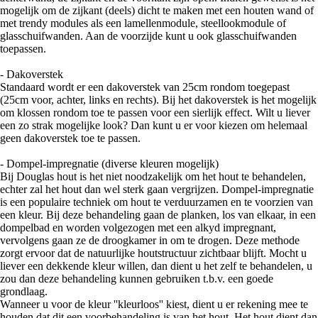
mogelijk om de zijkant (deels) dicht te maken met een houten wand of
met trendy modules als een lamellenmodule, steellookmodule of
glasschuifwanden. Aan de voorzijde kunt u ook glasschuifwanden
toepassen.
- Dakoverstek
Standaard wordt er een dakoverstek van 25cm rondom toegepast
(25cm voor, achter, links en rechts). Bij het dakoverstek is het mogelijk
om klossen rondom toe te passen voor een sierlijk effect. Wilt u liever
een zo strak mogelijke look? Dan kunt u er voor kiezen om helemaal
geen dakoverstek toe te passen.
- Dompel-impregnatie (diverse kleuren mogelijk)
Bij Douglas hout is het niet noodzakelijk om het hout te behandelen,
echter zal het hout dan wel sterk gaan vergrijzen. Dompel-impregnatie
is een populaire techniek om hout te verduurzamen en te voorzien van
een kleur. Bij deze behandeling gaan de planken, los van elkaar, in een
dompelbad en worden volgezogen met een alkyd impregnant,
vervolgens gaan ze de droogkamer in om te drogen. Deze methode
zorgt ervoor dat de natuurlijke houtstructuur zichtbaar blijft. Mocht u
liever een dekkende kleur willen, dan dient u het zelf te behandelen, u
zou dan deze behandeling kunnen gebruiken t.b.v. een goede
grondlaag.
Wanneer u voor de kleur ''kleurloos'' kiest, dient u er rekening mee te
houden dat dit een voorbehandeling is van het hout. Het hout dient dan