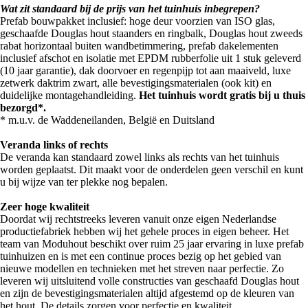
Wat zit standaard bij de prijs van het tuinhuis inbegrepen?
Prefab bouwpakket inclusief: hoge deur voorzien van ISO glas,
geschaafde Douglas hout staanders en ringbalk, Douglas hout zweeds
rabat horizontaal buiten wandbetimmering, prefab dakelementen
inclusief afschot en isolatie met EPDM rubberfolie uit 1 stuk geleverd
(10 jaar garantie), dak doorvoer en regenpijp tot aan maaiveld, luxe
zetwerk daktrim zwart, alle bevestigingsmaterialen (ook kit) en
duidelijke montagehandleiding.
Het tuinhuis wordt gratis bij u thuis
bezorgd*.
* m.u.v. de Waddeneilanden, België en Duitsland
Veranda links of rechts
De veranda kan standaard zowel links als rechts van het tuinhuis
worden geplaatst. Dit maakt voor de onderdelen geen verschil en kunt
u bij wijze van ter plekke nog bepalen.
Zeer hoge kwaliteit
Doordat wij rechtstreeks leveren vanuit onze eigen Nederlandse
productiefabriek hebben wij het gehele proces in eigen beheer. Het
team van Moduhout beschikt over ruim 25 jaar ervaring in luxe prefab
tuinhuizen en is met een continue proces bezig op het gebied van
nieuwe modellen en technieken met het streven naar perfectie. Zo
leveren wij uitsluitend volle constructies van geschaafd Douglas hout
en zijn de bevestigingsmaterialen altijd afgestemd op de kleuren van
het hout. De details zorgen voor perfectie en kwaliteit.