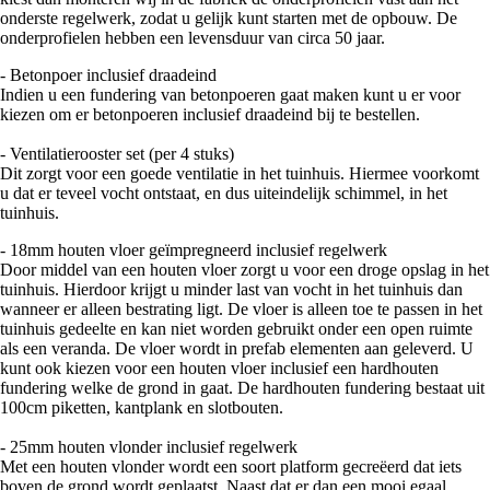
onderste regelwerk, zodat u gelijk kunt starten met de opbouw. De
onderprofielen hebben een levensduur van circa 50 jaar.
- Betonpoer inclusief draadeind
Indien u een fundering van betonpoeren gaat maken kunt u er voor
kiezen om er betonpoeren inclusief draadeind bij te bestellen.
- Ventilatierooster set (per 4 stuks)
Dit zorgt voor een goede ventilatie in het tuinhuis. Hiermee voorkomt
u dat er teveel vocht ontstaat, en dus uiteindelijk schimmel, in het
tuinhuis.
- 18mm houten vloer geïmpregneerd inclusief regelwerk
Door middel van een houten vloer zorgt u voor een droge opslag in het
tuinhuis. Hierdoor krijgt u minder last van vocht in het tuinhuis dan
wanneer er alleen bestrating ligt. De vloer is alleen toe te passen in het
tuinhuis gedeelte en kan niet worden gebruikt onder een open ruimte
als een veranda. De vloer wordt in prefab elementen aan geleverd. U
kunt ook kiezen voor een houten vloer inclusief een hardhouten
fundering welke de grond in gaat. De hardhouten fundering bestaat uit
100cm piketten, kantplank en slotbouten.
- 25mm houten vlonder inclusief regelwerk
Met een houten vlonder wordt een soort platform gecreëerd dat iets
boven de grond wordt geplaatst. Naast dat er dan een mooi egaal