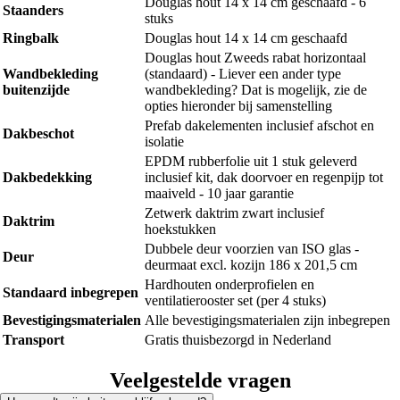
Douglas hout 14 x 14 cm geschaafd - 6
Staanders
stuks
Ringbalk
Douglas hout 14 x 14 cm geschaafd
Douglas hout Zweeds rabat horizontaal
Wandbekleding
(standaard) - Liever een ander type
buitenzijde
wandbekleding? Dat is mogelijk, zie de
opties hieronder bij samenstelling
Prefab dakelementen inclusief afschot en
Dakbeschot
isolatie
EPDM rubberfolie uit 1 stuk geleverd
Dakbedekking
inclusief kit, dak doorvoer en regenpijp tot
maaiveld - 10 jaar garantie
Zetwerk daktrim zwart inclusief
Daktrim
hoekstukken
Dubbele deur voorzien van ISO glas -
Deur
deurmaat excl. kozijn 186 x 201,5 cm
Hardhouten onderprofielen en
Standaard inbegrepen
ventilatierooster set (per 4 stuks)
Bevestigingsmaterialen
Alle bevestigingsmaterialen zijn inbegrepen
Transport
Gratis thuisbezorgd in Nederland
Veelgestelde vragen