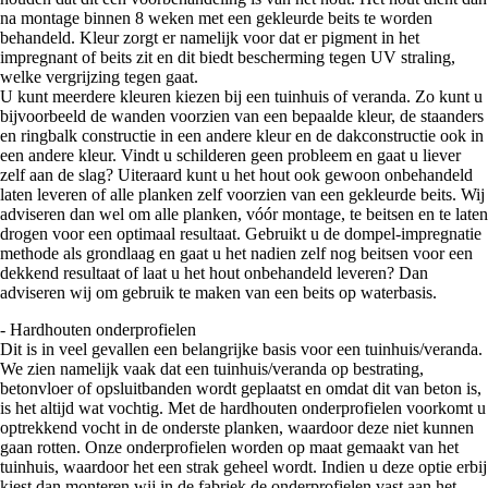
na montage binnen 8 weken met een gekleurde beits te worden
behandeld. Kleur zorgt er namelijk voor dat er pigment in het
impregnant of beits zit en dit biedt bescherming tegen UV straling,
welke vergrijzing tegen gaat.
U kunt meerdere kleuren kiezen bij een tuinhuis of veranda. Zo kunt u
bijvoorbeeld de wanden voorzien van een bepaalde kleur, de staanders
en ringbalk constructie in een andere kleur en de dakconstructie ook in
een andere kleur. Vindt u schilderen geen probleem en gaat u liever
zelf aan de slag? Uiteraard kunt u het hout ook gewoon onbehandeld
laten leveren of alle planken zelf voorzien van een gekleurde beits. Wij
adviseren dan wel om alle planken, vóór montage, te beitsen en te laten
drogen voor een optimaal resultaat. Gebruikt u de dompel-impregnatie
methode als grondlaag en gaat u het nadien zelf nog beitsen voor een
dekkend resultaat of laat u het hout onbehandeld leveren? Dan
adviseren wij om gebruik te maken van een beits op waterbasis.
- Hardhouten onderprofielen
Dit is in veel gevallen een belangrijke basis voor een tuinhuis/veranda.
We zien namelijk vaak dat een tuinhuis/veranda op bestrating,
betonvloer of opsluitbanden wordt geplaatst en omdat dit van beton is,
is het altijd wat vochtig. Met de hardhouten onderprofielen voorkomt u
optrekkend vocht in de onderste planken, waardoor deze niet kunnen
gaan rotten. Onze onderprofielen worden op maat gemaakt van het
tuinhuis, waardoor het een strak geheel wordt. Indien u deze optie erbij
kiest dan monteren wij in de fabriek de onderprofielen vast aan het