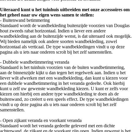
Uiteraard kunt u het tuinhuis uitbreiden met onze accessoires om
het geheel naar uw eigen wens samen te stellen:
- Buitenwand betimmering
Standaard wordt de wandbekleding buitenzijde voorzien van Douglas
hout zweeds rabat horizontaal. Indien u liever een andere
wandbekleding aan de buitenzijde wenst, is dat uiteraard ook mogelijk.
Wij bieden namelijk ook andere soorten wandbekleding, zowel
horizontaal als verticaal. De type wandbekledingen vindt u op deze
pagina als u iets naar onderen scrolt bij het zelf samenstellen.
- Dubbele wandbetimmering veranda
Standaard is het tuinhuis voorzien van de buiten wandbetimmering,
aan de binnenzijde kijkt u dan tegen het regelwerk aan. Indien u het
liever wilt afwerken met een wandbekleding, dan kunt u kiezen voor
een dubbele wandbetimmering in het veranda gedeelte. Ook hierbij
kunt u zelf uw gewenste wandbekleding kiezen. U kunt er zelfs voor
kiezen om hierbij een andere type wandbekleding te doen als de
buitenwand, zo creëert u een speels effect. De type wandbekledingen
vindt u op deze pagina als u iets naar onderen scrolt bij het zelf
samenstellen.
- Open zijkant veranda en voorkant veranda
Standaard wordt het veranda gedeelte geleverd met een dichte
achterwand, de zijkant en de voorkant zijn open. Indien gewenst is het