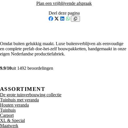
Plan een vrijblijvende afspraak
Deel deze pagina
Facebook
X
LinkedIn
WhatsApp
Omdat buiten gelukkig maakt. Luxe buitenverblijven als eenvoudige
en complete prefab doe-het-zelf bouwpakketten, handgemaakt in onze
eigen Nederlandse productiefabriek.
9.9/10
uit 1492 beoordelingen
ASSORTIMENT
De grote tuinverbouwing collectie
Tuinhuis met veranda
Houten veranda
Tuinhuis
Carport
XL & Special
Maatwerk