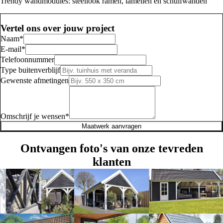
Trendy wandmodules: steellook ramen, lamellen en schuifwanden
Vertel ons over jouw project
Naam
*
E-mail
*
Telefoonnummer
Type buitenverblijf
Gewenste afmetingen
Omschrijf je wensen
*
Maatwerk aanvragen
Ontvangen foto's van onze tevreden
klanten