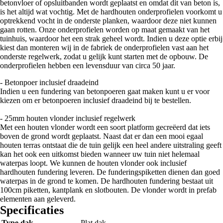
betonvloer of opsluitbanden wordt geplaatst en omdat dit van beton is,
is het altijd wat vochtig. Met de hardhouten onderprofielen voorkomt u
optrekkend vocht in de onderste planken, waardoor deze niet kunnen
gaan rotten. Onze onderprofielen worden op maat gemaakt van het
tuinhuis, waardoor het een strak geheel wordt. Indien u deze optie erbij
kiest dan monteren wij in de fabriek de onderprofielen vast aan het
onderste regelwerk, zodat u gelijk kunt starten met de opbouw. De
onderprofielen hebben een levensduur van circa 50 jaar.
- Betonpoer inclusief draadeind
Indien u een fundering van betonpoeren gaat maken kunt u er voor
kiezen om er betonpoeren inclusief draadeind bij te bestellen.
- 25mm houten vlonder inclusief regelwerk
Met een houten vlonder wordt een soort platform gecreëerd dat iets
boven de grond wordt geplaatst. Naast dat er dan een mooi egaal
houten terras ontstaat die de tuin gelijk een heel andere uitstraling geeft
kan het ook een uitkomst bieden wanneer uw tuin niet helemaal
waterpas loopt. We kunnen de houten vlonder ook inclusief
hardhouten fundering leveren. De funderingspiketten dienen dan goed
waterpas in de grond te komen. De hardhouten fundering bestaat uit
100cm piketten, kantplank en slotbouten. De vlonder wordt in prefab
elementen aan geleverd.
Specificaties
Type dak
Plat dak