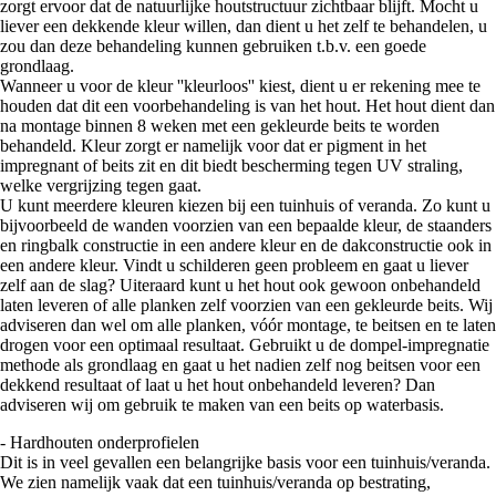
zorgt ervoor dat de natuurlijke houtstructuur zichtbaar blijft. Mocht u
liever een dekkende kleur willen, dan dient u het zelf te behandelen, u
zou dan deze behandeling kunnen gebruiken t.b.v. een goede
grondlaag.
Wanneer u voor de kleur ''kleurloos'' kiest, dient u er rekening mee te
houden dat dit een voorbehandeling is van het hout. Het hout dient dan
na montage binnen 8 weken met een gekleurde beits te worden
behandeld. Kleur zorgt er namelijk voor dat er pigment in het
impregnant of beits zit en dit biedt bescherming tegen UV straling,
welke vergrijzing tegen gaat.
U kunt meerdere kleuren kiezen bij een tuinhuis of veranda. Zo kunt u
bijvoorbeeld de wanden voorzien van een bepaalde kleur, de staanders
en ringbalk constructie in een andere kleur en de dakconstructie ook in
een andere kleur. Vindt u schilderen geen probleem en gaat u liever
zelf aan de slag? Uiteraard kunt u het hout ook gewoon onbehandeld
laten leveren of alle planken zelf voorzien van een gekleurde beits. Wij
adviseren dan wel om alle planken, vóór montage, te beitsen en te laten
drogen voor een optimaal resultaat. Gebruikt u de dompel-impregnatie
methode als grondlaag en gaat u het nadien zelf nog beitsen voor een
dekkend resultaat of laat u het hout onbehandeld leveren? Dan
adviseren wij om gebruik te maken van een beits op waterbasis.
- Hardhouten onderprofielen
Dit is in veel gevallen een belangrijke basis voor een tuinhuis/veranda.
We zien namelijk vaak dat een tuinhuis/veranda op bestrating,