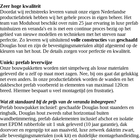
Zeer hoge kwaliteit
Doordat wij rechtstreeks leveren vanuit onze eigen Nederlandse
productiefabriek hebben wij het gehele proces in eigen beheer. Het
team van Moduhout beschikt over ruim 25 jaar ervaring in luxe prefab
tuinhuizen en veranda's en is met een continue proces bezig op het
gebied van nieuwe modellen en technieken met het streven naar
perfectie. Zo leveren wij uitsluitend
volle constructies
van
geschaafd
Douglas hout en zijn de bevestigingsmaterialen altijd afgestemd op de
kleuren van het hout. De details zorgen voor perfectie en kwaliteit.
Uniek: prefab leverwijze
Onze bouwpakketten worden niet simpelweg als losse materialen
geleverd die u zelf op maat moet zagen. Nee, bij ons gaat dat gelukkig
net even anders. In onze productiefabriek worden de wanden en het
dakbeschot prefab voorbereid in elementen van maximaal 120cm
breed. Hiermee bespaart u veel montagetijd (en frustratie).
Wat zit standaard bij de prijs van de veranda inbegrepen?
Prefab bouwpakket inclusief: geschaafde Douglas hout staanders en
ringbalk, Douglas hout zweeds rabat horizontaal buiten
wandbetimmering, prefab dakelementen inclusief afschot en isolatie
met EPDM rubberfolie uit 1 stuk geleverd (10 jaar garantie), dak
doorvoer en regenpijp tot aan maaiveld, luxe zetwerk daktrim zwart,
alle bevestigingsmaterialen (ook kit) en duidelijke montagehandleiding.