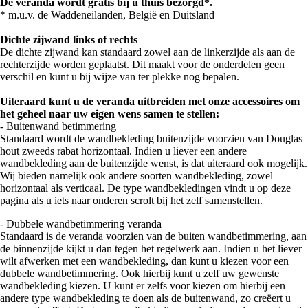
De veranda wordt gratis bij u thuis bezorgd*.
* m.u.v. de Waddeneilanden, België en Duitsland
Dichte zijwand links of rechts
De dichte zijwand kan standaard zowel aan de linkerzijde als aan de
rechterzijde worden geplaatst. Dit maakt voor de onderdelen geen
verschil en kunt u bij wijze van ter plekke nog bepalen.
Uiteraard kunt u de veranda uitbreiden met onze accessoires om
het geheel naar uw eigen wens samen te stellen:
- Buitenwand betimmering
Standaard wordt de wandbekleding buitenzijde voorzien van Douglas
hout zweeds rabat horizontaal. Indien u liever een andere
wandbekleding aan de buitenzijde wenst, is dat uiteraard ook mogelijk.
Wij bieden namelijk ook andere soorten wandbekleding, zowel
horizontaal als verticaal. De type wandbekledingen vindt u op deze
pagina als u iets naar onderen scrolt bij het zelf samenstellen.
- Dubbele wandbetimmering veranda
Standaard is de veranda voorzien van de buiten wandbetimmering, aan
de binnenzijde kijkt u dan tegen het regelwerk aan. Indien u het liever
wilt afwerken met een wandbekleding, dan kunt u kiezen voor een
dubbele wandbetimmering. Ook hierbij kunt u zelf uw gewenste
wandbekleding kiezen. U kunt er zelfs voor kiezen om hierbij een
andere type wandbekleding te doen als de buitenwand, zo creëert u