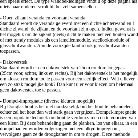
een speels effect. De type wandbekledingen vindt u op deze pagina als
u iets naar onderen scrolt bij het zelf samenstellen.
- Open zijkant veranda en voorkant veranda
Standaard wordt de veranda geleverd met een dichte achterwand en 1
dichte zijwand, de zijkant en de voorkant zijn open. Indien gewenst is
het mogelijk om de zijkant (deels) dicht te maken met een houten wand
of met trendy modules als een lamellenmodule, steellookmodule of
glasschuifwanden. Aan de voorzijde kunt u ook glasschuifwanden
toepassen.
- Dakoverstek
Standaard wordt er een dakoverstek van 25cm rondom toegepast
(25cm voor, achter, links en rechts). Bij het dakoverstek is het mogelijk
om klossen rondom toe te passen voor een sierlijk effect. Wilt u liever
een zo strak mogelijke look? Dan kunt u er voor kiezen om helemaal
geen dakoverstek toe te passen.
- Dompel-impregnatie (diverse kleuren mogelijk)
Bij Douglas hout is het niet noodzakelijk om het hout te behandelen,
echter zal het hout dan wel sterk gaan vergrijzen. Dompel-impregnatie
is een populaire techniek om hout te verduurzamen en te voorzien van
een kleur. Bij deze behandeling gaan de planken, los van elkaar, in een
dompelbad en worden volgezogen met een alkyd impregnant,
vervolgens gaan ze de droogkamer in om te drogen. Deze methode