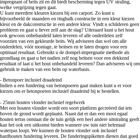
impregnant of beits zit en dit biedt bescherming tegen UV straling,
welke vergrijzing tegen gaat.
U kunt meerdere kleuren kiezen bij een carport. Zo kunt u
bijvoorbeeld de staanders en ringbalk constructie in een kleur kiezen
kleur en de dakconstructie in een andere kleur. Vindt u schilderen geen
probleem en gaat u liever zelf aan de slag? Uiteraard kunt u het hout
ook gewoon onbehandeld laten leveren of alle onderdelen zelf
voorzien van een gekleurde beits. Wij adviseren dan wel om alle
onderdelen, vóór montage, te beitsen en te laten drogen voor een
optimaal resultaat. Gebruikt u de dompel-impregnatie methode als
grondlaag en gaat u het nadien zelf nog beitsen voor een dekkend
resultaat of laat u het hout onbehandeld leveren? Dan adviseren wij om
gebruik te maken van een beits op waterbasis.
- Betonpoer inclusief draadeind
Indien u een fundering van betonpoeren gaat maken kunt u er voor
kiezen om er betonpoeren inclusief draadeind bij te bestellen.
- 25mm houten vlonder inclusief regelwerk
Met een houten vlonder wordt een soort platform gecreëerd dat iets
boven de grond wordt geplaatst. Naast dat er dan een mooi egaal
houten terras ontstaat die de tuin gelijk een heel andere uitstraling geeft
kan het ook een uitkomst bieden wanneer uw tuin niet helemaal
waterpas loopt. We kunnen de houten vlonder ook inclusief
hardhouten fundering leveren. De funderingspiketten dienen dan goed