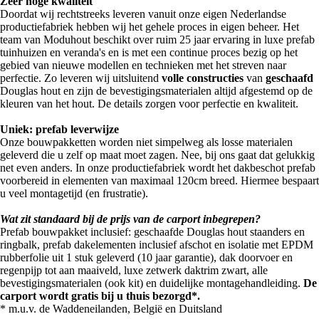
Zeer hoge kwaliteit
Doordat wij rechtstreeks leveren vanuit onze eigen Nederlandse
productiefabriek hebben wij het gehele proces in eigen beheer. Het
team van Moduhout beschikt over ruim 25 jaar ervaring in luxe prefab
tuinhuizen en veranda's en is met een continue proces bezig op het
gebied van nieuwe modellen en technieken met het streven naar
perfectie. Zo leveren wij uitsluitend
volle constructies
van
geschaafd
Douglas hout en zijn de bevestigingsmaterialen altijd afgestemd op de
kleuren van het hout. De details zorgen voor perfectie en kwaliteit.
Uniek: prefab leverwijze
Onze bouwpakketten worden niet simpelweg als losse materialen
geleverd die u zelf op maat moet zagen. Nee, bij ons gaat dat gelukkig
net even anders. In onze productiefabriek wordt het dakbeschot prefab
voorbereid in elementen van maximaal 120cm breed. Hiermee bespaart
u veel montagetijd (en frustratie).
Wat zit standaard bij de prijs van de carport inbegrepen?
Prefab bouwpakket inclusief: geschaafde Douglas hout staanders en
ringbalk, prefab dakelementen inclusief afschot en isolatie met EPDM
rubberfolie uit 1 stuk geleverd (10 jaar garantie), dak doorvoer en
regenpijp tot aan maaiveld, luxe zetwerk daktrim zwart, alle
bevestigingsmaterialen (ook kit) en duidelijke montagehandleiding.
De
carport wordt gratis bij u thuis bezorgd*.
* m.u.v. de Waddeneilanden, België en Duitsland