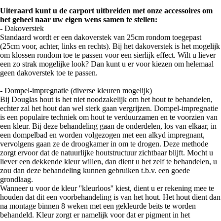
Uiteraard kunt u de carport uitbreiden met onze accessoires om
het geheel naar uw eigen wens samen te stellen:
- Dakoverstek
Standaard wordt er een dakoverstek van 25cm rondom toegepast
(25cm voor, achter, links en rechts). Bij het dakoverstek is het mogelijk
om klossen rondom toe te passen voor een sierlijk effect. Wilt u liever
een zo strak mogelijke look? Dan kunt u er voor kiezen om helemaal
geen dakoverstek toe te passen.
- Dompel-impregnatie (diverse kleuren mogelijk)
Bij Douglas hout is het niet noodzakelijk om het hout te behandelen,
echter zal het hout dan wel sterk gaan vergrijzen. Dompel-impregnatie
is een populaire techniek om hout te verduurzamen en te voorzien van
een kleur. Bij deze behandeling gaan de onderdelen, los van elkaar, in
een dompelbad en worden volgezogen met een alkyd impregnant,
vervolgens gaan ze de droogkamer in om te drogen. Deze methode
zorgt ervoor dat de natuurlijke houtstructuur zichtbaar blijft. Mocht u
liever een dekkende kleur willen, dan dient u het zelf te behandelen, u
zou dan deze behandeling kunnen gebruiken t.b.v. een goede
grondlaag.
Wanneer u voor de kleur ''kleurloos'' kiest, dient u er rekening mee te
houden dat dit een voorbehandeling is van het hout. Het hout dient dan
na montage binnen 8 weken met een gekleurde beits te worden
behandeld. Kleur zorgt er namelijk voor dat er pigment in het