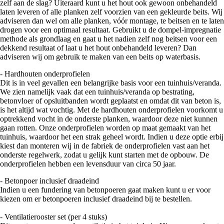
zelf aan de slag? Uiteraard kunt u het hout ook gewoon onbehandeld
laten leveren of alle planken zelf voorzien van een gekleurde beits. Wij
adviseren dan wel om alle planken, vóór montage, te beitsen en te laten
drogen voor een optimaal resultaat. Gebruikt u de dompel-impregnatie
methode als grondlaag en gaat u het nadien zelf nog beitsen voor een
dekkend resultaat of laat u het hout onbehandeld leveren? Dan
adviseren wij om gebruik te maken van een beits op waterbasis.
- Hardhouten onderprofielen
Dit is in veel gevallen een belangrijke basis voor een tuinhuis/veranda.
We zien namelijk vaak dat een tuinhuis/veranda op bestrating,
betonvloer of opsluitbanden wordt geplaatst en omdat dit van beton is,
is het altijd wat vochtig. Met de hardhouten onderprofielen voorkomt u
optrekkend vocht in de onderste planken, waardoor deze niet kunnen
gaan rotten. Onze onderprofielen worden op maat gemaakt van het
tuinhuis, waardoor het een strak geheel wordt. Indien u deze optie erbij
kiest dan monteren wij in de fabriek de onderprofielen vast aan het
onderste regelwerk, zodat u gelijk kunt starten met de opbouw. De
onderprofielen hebben een levensduur van circa 50 jaar.
- Betonpoer inclusief draadeind
Indien u een fundering van betonpoeren gaat maken kunt u er voor
kiezen om er betonpoeren inclusief draadeind bij te bestellen.
- Ventilatierooster set (per 4 stuks)