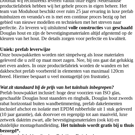
Doordat wij rechtstreeks leveren vanuit onze eigen Nederlandse
productiefabriek hebben wij het gehele proces in eigen beheer. Het
team van Moduhout beschikt over ruim 25 jaar ervaring in luxe prefab
tuinhuizen en veranda's en is met een continue proces bezig op het
gebied van nieuwe modellen en technieken met het streven naar
perfectie. Zo leveren wij uitsluitend
volle constructies
van
geschaafd
Douglas hout en zijn de bevestigingsmaterialen altijd afgestemd op de
kleuren van het hout. De details zorgen voor perfectie en kwaliteit.
Uniek: prefab leverwijze
Onze bouwpakketten worden niet simpelweg als losse materialen
geleverd die u zelf op maat moet zagen. Nee, bij ons gaat dat gelukkig
net even anders. In onze productiefabriek worden de wanden en het
dakbeschot prefab voorbereid in elementen van maximaal 120cm
breed. Hiermee bespaart u veel montagetijd (en frustratie).
Wat zit standaard bij de prijs van het tuinhuis inbegrepen?
Prefab bouwpakket inclusief: hoge deur voorzien van ISO glas,
geschaafde Douglas hout staanders en ringbalk, Douglas hout zweeds
rabat horizontaal buiten wandbetimmering, prefab dakelementen
inclusief afschot en isolatie met EPDM rubberfolie uit 1 stuk geleverd
(10 jaar garantie), dak doorvoer en regenpijp tot aan maaiveld, luxe
zetwerk daktrim zwart, alle bevestigingsmaterialen (ook kit) en
duidelijke montagehandleiding.
Het tuinhuis wordt gratis bij u thuis
bezorgd*.