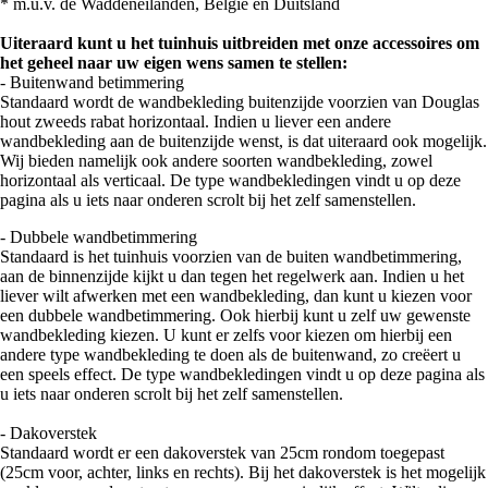
* m.u.v. de Waddeneilanden, België en Duitsland
Uiteraard kunt u het tuinhuis uitbreiden met onze accessoires om
het geheel naar uw eigen wens samen te stellen:
- Buitenwand betimmering
Standaard wordt de wandbekleding buitenzijde voorzien van Douglas
hout zweeds rabat horizontaal. Indien u liever een andere
wandbekleding aan de buitenzijde wenst, is dat uiteraard ook mogelijk.
Wij bieden namelijk ook andere soorten wandbekleding, zowel
horizontaal als verticaal. De type wandbekledingen vindt u op deze
pagina als u iets naar onderen scrolt bij het zelf samenstellen.
- Dubbele wandbetimmering
Standaard is het tuinhuis voorzien van de buiten wandbetimmering,
aan de binnenzijde kijkt u dan tegen het regelwerk aan. Indien u het
liever wilt afwerken met een wandbekleding, dan kunt u kiezen voor
een dubbele wandbetimmering. Ook hierbij kunt u zelf uw gewenste
wandbekleding kiezen. U kunt er zelfs voor kiezen om hierbij een
andere type wandbekleding te doen als de buitenwand, zo creëert u
een speels effect. De type wandbekledingen vindt u op deze pagina als
u iets naar onderen scrolt bij het zelf samenstellen.
- Dakoverstek
Standaard wordt er een dakoverstek van 25cm rondom toegepast
(25cm voor, achter, links en rechts). Bij het dakoverstek is het mogelijk