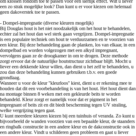
om klossen rondom toe te passen voor een sierlijk effect. Wilt u liever
een zo strak mogelijke look? Dan kunt u er voor kiezen om helemaal
geen dakoverstek toe te passen.
- Dompel-impregnatie (diverse kleuren mogelijk)
Bij Douglas hout is het niet noodzakelijk om het hout te behandelen,
echter zal het hout dan wel sterk gaan vergrijzen. Dompel-impregnatie
is een populaire techniek om hout te verduurzamen en te voorzien van
een kleur. Bij deze behandeling gaan de planken, los van elkaar, in een
dompelbad en worden volgezogen met een alkyd impregnant,
vervolgens gaan ze de droogkamer in om te drogen. Deze methode
zorgt ervoor dat de natuurlijke houtstructuur zichtbaar blijft. Mocht u
liever een dekkende kleur willen, dan dient u het zelf te behandelen, u
zou dan deze behandeling kunnen gebruiken t.b.v. een goede
grondlaag.
Wanneer u voor de kleur ''kleurloos'' kiest, dient u er rekening mee te
houden dat dit een voorbehandeling is van het hout. Het hout dient dan
na montage binnen 8 weken met een gekleurde beits te worden
behandeld. Kleur zorgt er namelijk voor dat er pigment in het
impregnant of beits zit en dit biedt bescherming tegen UV straling,
welke vergrijzing tegen gaat.
U kunt meerdere kleuren kiezen bij een tuinhuis of veranda. Zo kunt u
bijvoorbeeld de wanden voorzien van een bepaalde kleur, de staanders
en ringbalk constructie in een andere kleur en de dakconstructie ook in
een andere kleur. Vindt u schilderen geen probleem en gaat u liever