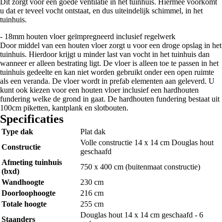
Dit zorgt voor een goede ventilatie in het tuinhuis. Hiermee voorkomt
u dat er teveel vocht ontstaat, en dus uiteindelijk schimmel, in het
tuinhuis.
- 18mm houten vloer geïmpregneerd inclusief regelwerk
Door middel van een houten vloer zorgt u voor een droge opslag in het
tuinhuis. Hierdoor krijgt u minder last van vocht in het tuinhuis dan
wanneer er alleen bestrating ligt. De vloer is alleen toe te passen in het
tuinhuis gedeelte en kan niet worden gebruikt onder een open ruimte
als een veranda. De vloer wordt in prefab elementen aan geleverd. U
kunt ook kiezen voor een houten vloer inclusief een hardhouten
fundering welke de grond in gaat. De hardhouten fundering bestaat uit
100cm piketten, kantplank en slotbouten.
Specificaties
Type dak
Plat dak
Volle constructie 14 x 14 cm Douglas hout
Constructie
geschaafd
Afmeting tuinhuis
750 x 400 cm (buitenmaat constructie)
(bxd)
Wandhoogte
230 cm
Doorloophoogte
216 cm
Totale hoogte
255 cm
Douglas hout 14 x 14 cm geschaafd - 6
Staanders