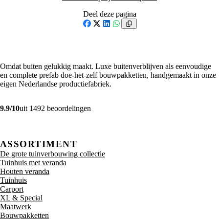
Deel deze pagina
Facebook
X
LinkedIn
WhatsApp
Omdat buiten gelukkig maakt. Luxe buitenverblijven als eenvoudige
en complete prefab doe-het-zelf bouwpakketten, handgemaakt in onze
eigen Nederlandse productiefabriek.
9.9/10
uit 1492 beoordelingen
ASSORTIMENT
De grote tuinverbouwing collectie
Tuinhuis met veranda
Houten veranda
Tuinhuis
Carport
XL & Special
Maatwerk
Bouwpakketten