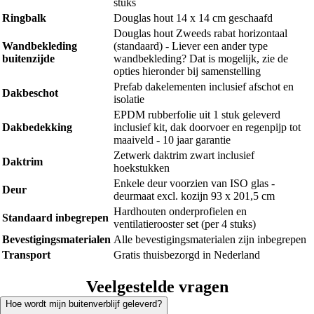
stuks
Ringbalk
Douglas hout 14 x 14 cm geschaafd
Douglas hout Zweeds rabat horizontaal
Wandbekleding
(standaard) - Liever een ander type
buitenzijde
wandbekleding? Dat is mogelijk, zie de
opties hieronder bij samenstelling
Prefab dakelementen inclusief afschot en
Dakbeschot
isolatie
EPDM rubberfolie uit 1 stuk geleverd
Dakbedekking
inclusief kit, dak doorvoer en regenpijp tot
maaiveld - 10 jaar garantie
Zetwerk daktrim zwart inclusief
Daktrim
hoekstukken
Enkele deur voorzien van ISO glas -
Deur
deurmaat excl. kozijn 93 x 201,5 cm
Hardhouten onderprofielen en
Standaard inbegrepen
ventilatierooster set (per 4 stuks)
Bevestigingsmaterialen
Alle bevestigingsmaterialen zijn inbegrepen
Transport
Gratis thuisbezorgd in Nederland
Veelgestelde vragen
Hoe wordt mijn buitenverblijf geleverd?