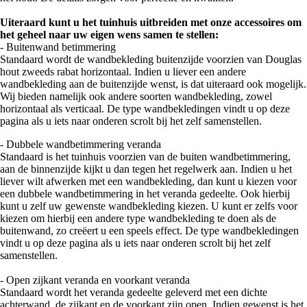
Uiteraard kunt u het tuinhuis uitbreiden met onze accessoires om
het geheel naar uw eigen wens samen te stellen:
- Buitenwand betimmering
Standaard wordt de wandbekleding buitenzijde voorzien van Douglas
hout zweeds rabat horizontaal. Indien u liever een andere
wandbekleding aan de buitenzijde wenst, is dat uiteraard ook mogelijk.
Wij bieden namelijk ook andere soorten wandbekleding, zowel
horizontaal als verticaal. De type wandbekledingen vindt u op deze
pagina als u iets naar onderen scrolt bij het zelf samenstellen.
- Dubbele wandbetimmering veranda
Standaard is het tuinhuis voorzien van de buiten wandbetimmering,
aan de binnenzijde kijkt u dan tegen het regelwerk aan. Indien u het
liever wilt afwerken met een wandbekleding, dan kunt u kiezen voor
een dubbele wandbetimmering in het veranda gedeelte. Ook hierbij
kunt u zelf uw gewenste wandbekleding kiezen. U kunt er zelfs voor
kiezen om hierbij een andere type wandbekleding te doen als de
buitenwand, zo creëert u een speels effect. De type wandbekledingen
vindt u op deze pagina als u iets naar onderen scrolt bij het zelf
samenstellen.
- Open zijkant veranda en voorkant veranda
Standaard wordt het veranda gedeelte geleverd met een dichte
achterwand, de zijkant en de voorkant zijn open. Indien gewenst is het