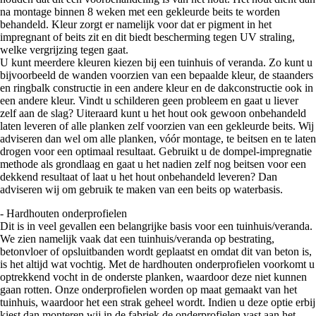
na montage binnen 8 weken met een gekleurde beits te worden
behandeld. Kleur zorgt er namelijk voor dat er pigment in het
impregnant of beits zit en dit biedt bescherming tegen UV straling,
welke vergrijzing tegen gaat.
U kunt meerdere kleuren kiezen bij een tuinhuis of veranda. Zo kunt u
bijvoorbeeld de wanden voorzien van een bepaalde kleur, de staanders
en ringbalk constructie in een andere kleur en de dakconstructie ook in
een andere kleur. Vindt u schilderen geen probleem en gaat u liever
zelf aan de slag? Uiteraard kunt u het hout ook gewoon onbehandeld
laten leveren of alle planken zelf voorzien van een gekleurde beits. Wij
adviseren dan wel om alle planken, vóór montage, te beitsen en te laten
drogen voor een optimaal resultaat. Gebruikt u de dompel-impregnatie
methode als grondlaag en gaat u het nadien zelf nog beitsen voor een
dekkend resultaat of laat u het hout onbehandeld leveren? Dan
adviseren wij om gebruik te maken van een beits op waterbasis.
- Hardhouten onderprofielen
Dit is in veel gevallen een belangrijke basis voor een tuinhuis/veranda.
We zien namelijk vaak dat een tuinhuis/veranda op bestrating,
betonvloer of opsluitbanden wordt geplaatst en omdat dit van beton is,
is het altijd wat vochtig. Met de hardhouten onderprofielen voorkomt u
optrekkend vocht in de onderste planken, waardoor deze niet kunnen
gaan rotten. Onze onderprofielen worden op maat gemaakt van het
tuinhuis, waardoor het een strak geheel wordt. Indien u deze optie erbij
kiest dan monteren wij in de fabriek de onderprofielen vast aan het