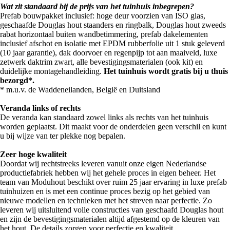
Wat zit standaard bij de prijs van het tuinhuis inbegrepen?
Prefab bouwpakket inclusief: hoge deur voorzien van ISO glas,
geschaafde Douglas hout staanders en ringbalk, Douglas hout zweeds
rabat horizontaal buiten wandbetimmering, prefab dakelementen
inclusief afschot en isolatie met EPDM rubberfolie uit 1 stuk geleverd
(10 jaar garantie), dak doorvoer en regenpijp tot aan maaiveld, luxe
zetwerk daktrim zwart, alle bevestigingsmaterialen (ook kit) en
duidelijke montagehandleiding.
Het tuinhuis wordt gratis bij u thuis
bezorgd*.
* m.u.v. de Waddeneilanden, België en Duitsland
Veranda links of rechts
De veranda kan standaard zowel links als rechts van het tuinhuis
worden geplaatst. Dit maakt voor de onderdelen geen verschil en kunt
u bij wijze van ter plekke nog bepalen.
Zeer hoge kwaliteit
Doordat wij rechtstreeks leveren vanuit onze eigen Nederlandse
productiefabriek hebben wij het gehele proces in eigen beheer. Het
team van Moduhout beschikt over ruim 25 jaar ervaring in luxe prefab
tuinhuizen en is met een continue proces bezig op het gebied van
nieuwe modellen en technieken met het streven naar perfectie. Zo
leveren wij uitsluitend volle constructies van geschaafd Douglas hout
en zijn de bevestigingsmaterialen altijd afgestemd op de kleuren van
het hout. De details zorgen voor perfectie en kwaliteit.