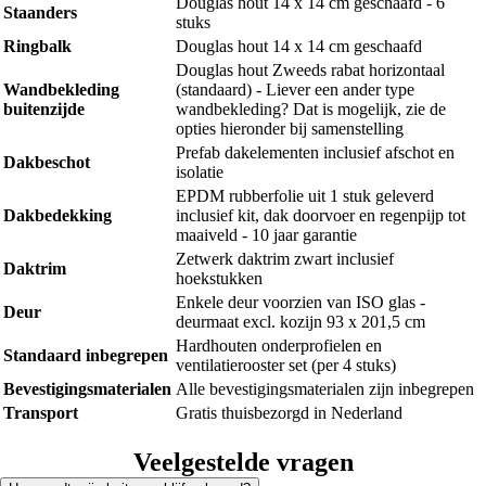
Douglas hout 14 x 14 cm geschaafd - 6
Staanders
stuks
Ringbalk
Douglas hout 14 x 14 cm geschaafd
Douglas hout Zweeds rabat horizontaal
Wandbekleding
(standaard) - Liever een ander type
buitenzijde
wandbekleding? Dat is mogelijk, zie de
opties hieronder bij samenstelling
Prefab dakelementen inclusief afschot en
Dakbeschot
isolatie
EPDM rubberfolie uit 1 stuk geleverd
Dakbedekking
inclusief kit, dak doorvoer en regenpijp tot
maaiveld - 10 jaar garantie
Zetwerk daktrim zwart inclusief
Daktrim
hoekstukken
Enkele deur voorzien van ISO glas -
Deur
deurmaat excl. kozijn 93 x 201,5 cm
Hardhouten onderprofielen en
Standaard inbegrepen
ventilatierooster set (per 4 stuks)
Bevestigingsmaterialen
Alle bevestigingsmaterialen zijn inbegrepen
Transport
Gratis thuisbezorgd in Nederland
Veelgestelde vragen