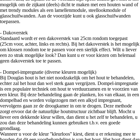
mogelijk om de zijkant (deels) dicht te maken met een houten wand of
met trendy modules als een lamellenmodule, steellookmodule of
glasschuifwanden. Aan de voorzijde kunt u ook glasschuifwanden
toepassen.
- Dakoverstek
Standaard wordt er een dakoverstek van 25cm rondom toegepast
(25cm voor, achter, links en rechts). Bij het dakoverstek is het mogelijk
om klossen rondom toe te passen voor een sierlijk effect. Wilt u liever
een zo strak mogelijke look? Dan kunt u er voor kiezen om helemaal
geen dakoverstek toe te passen.
- Dompel-impregnatie (diverse kleuren mogelijk)
Bij Douglas hout is het niet noodzakelijk om het hout te behandelen,
echter zal het hout dan wel sterk gaan vergrijzen. Dompel-impregnatie
is een populaire techniek om hout te verduurzamen en te voorzien van
een kleur. Bij deze behandeling gaan de planken, los van elkaar, in een
dompelbad en worden volgezogen met een alkyd impregnant,
vervolgens gaan ze de droogkamer in om te drogen. Deze methode
zorgt ervoor dat de natuurlijke houtstructuur zichtbaar blijft. Mocht u
liever een dekkende kleur willen, dan dient u het zelf te behandelen, u
zou dan deze behandeling kunnen gebruiken t.b.v. een goede
grondlaag.
Wanneer u voor de kleur ''kleurloos'' kiest, dient u er rekening mee te
houden dat dit een voorbehandeling is van het hout. Het hout dient dan