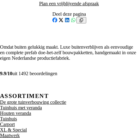
Plan een vrijblijvende afspraak
Deel deze pagina
Facebook
X
LinkedIn
WhatsApp
Omdat buiten gelukkig maakt. Luxe buitenverblijven als eenvoudige
en complete prefab doe-het-zelf bouwpakketten, handgemaakt in onze
eigen Nederlandse productiefabriek.
9.9/10
uit 1492 beoordelingen
ASSORTIMENT
De grote tuinverbouwing collectie
Tuinhuis met veranda
Houten veranda
Tuinhuis
Carport
XL & Special
Maatwerk