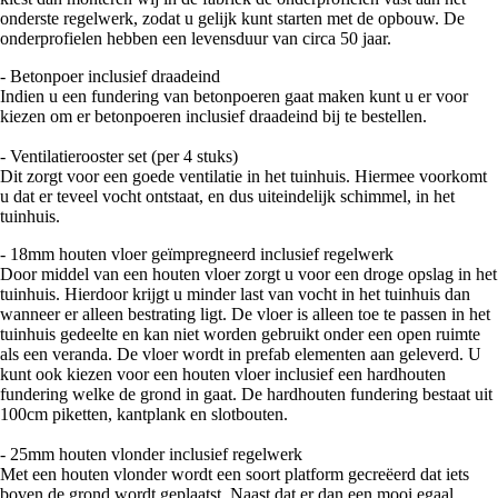
onderste regelwerk, zodat u gelijk kunt starten met de opbouw. De
onderprofielen hebben een levensduur van circa 50 jaar.
- Betonpoer inclusief draadeind
Indien u een fundering van betonpoeren gaat maken kunt u er voor
kiezen om er betonpoeren inclusief draadeind bij te bestellen.
- Ventilatierooster set (per 4 stuks)
Dit zorgt voor een goede ventilatie in het tuinhuis. Hiermee voorkomt
u dat er teveel vocht ontstaat, en dus uiteindelijk schimmel, in het
tuinhuis.
- 18mm houten vloer geïmpregneerd inclusief regelwerk
Door middel van een houten vloer zorgt u voor een droge opslag in het
tuinhuis. Hierdoor krijgt u minder last van vocht in het tuinhuis dan
wanneer er alleen bestrating ligt. De vloer is alleen toe te passen in het
tuinhuis gedeelte en kan niet worden gebruikt onder een open ruimte
als een veranda. De vloer wordt in prefab elementen aan geleverd. U
kunt ook kiezen voor een houten vloer inclusief een hardhouten
fundering welke de grond in gaat. De hardhouten fundering bestaat uit
100cm piketten, kantplank en slotbouten.
- 25mm houten vlonder inclusief regelwerk
Met een houten vlonder wordt een soort platform gecreëerd dat iets
boven de grond wordt geplaatst. Naast dat er dan een mooi egaal