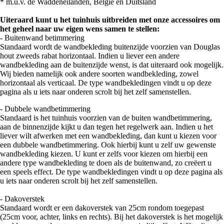
* m.u.v. de Waddeneilanden, België en Duitsland
Uiteraard kunt u het tuinhuis uitbreiden met onze accessoires om
het geheel naar uw eigen wens samen te stellen:
- Buitenwand betimmering
Standaard wordt de wandbekleding buitenzijde voorzien van Douglas
hout zweeds rabat horizontaal. Indien u liever een andere
wandbekleding aan de buitenzijde wenst, is dat uiteraard ook mogelijk.
Wij bieden namelijk ook andere soorten wandbekleding, zowel
horizontaal als verticaal. De type wandbekledingen vindt u op deze
pagina als u iets naar onderen scrolt bij het zelf samenstellen.
- Dubbele wandbetimmering
Standaard is het tuinhuis voorzien van de buiten wandbetimmering,
aan de binnenzijde kijkt u dan tegen het regelwerk aan. Indien u het
liever wilt afwerken met een wandbekleding, dan kunt u kiezen voor
een dubbele wandbetimmering. Ook hierbij kunt u zelf uw gewenste
wandbekleding kiezen. U kunt er zelfs voor kiezen om hierbij een
andere type wandbekleding te doen als de buitenwand, zo creëert u
een speels effect. De type wandbekledingen vindt u op deze pagina als
u iets naar onderen scrolt bij het zelf samenstellen.
- Dakoverstek
Standaard wordt er een dakoverstek van 25cm rondom toegepast
(25cm voor, achter, links en rechts). Bij het dakoverstek is het mogelijk