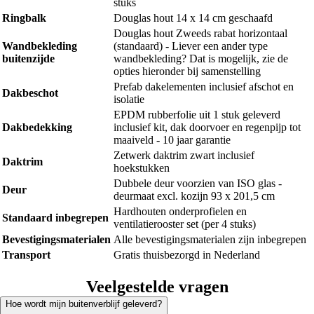
stuks
Ringbalk
Douglas hout 14 x 14 cm geschaafd
Douglas hout Zweeds rabat horizontaal
Wandbekleding
(standaard) - Liever een ander type
buitenzijde
wandbekleding? Dat is mogelijk, zie de
opties hieronder bij samenstelling
Prefab dakelementen inclusief afschot en
Dakbeschot
isolatie
EPDM rubberfolie uit 1 stuk geleverd
Dakbedekking
inclusief kit, dak doorvoer en regenpijp tot
maaiveld - 10 jaar garantie
Zetwerk daktrim zwart inclusief
Daktrim
hoekstukken
Dubbele deur voorzien van ISO glas -
Deur
deurmaat excl. kozijn 93 x 201,5 cm
Hardhouten onderprofielen en
Standaard inbegrepen
ventilatierooster set (per 4 stuks)
Bevestigingsmaterialen
Alle bevestigingsmaterialen zijn inbegrepen
Transport
Gratis thuisbezorgd in Nederland
Veelgestelde vragen
Hoe wordt mijn buitenverblijf geleverd?