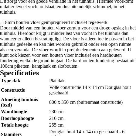
Dit zorgt voor een goede ventilatie in het tuinhuis. Hiermee voorkomt
u dat er teveel vocht ontstaat, en dus uiteindelijk schimmel, in het
tuinhuis.
- 18mm houten vloer geïmpregneerd inclusief regelwerk
Door middel van een houten vloer zorgt u voor een droge opslag in het
tuinhuis. Hierdoor krijgt u minder last van vocht in het tuinhuis dan
wanneer er alleen bestrating ligt. De vloer is alleen toe te passen in het
tuinhuis gedeelte en kan niet worden gebruikt onder een open ruimte
als een veranda. De vloer wordt in prefab elementen aan geleverd. U
kunt ook kiezen voor een houten vloer inclusief een hardhouten
fundering welke de grond in gaat. De hardhouten fundering bestaat uit
100cm piketten, kantplank en slotbouten.
Specificaties
Type dak
Plat dak
Volle constructie 14 x 14 cm Douglas hout
Constructie
geschaafd
Afmeting tuinhuis
800 x 350 cm (buitenmaat constructie)
(bxd)
Wandhoogte
230 cm
Doorloophoogte
216 cm
Totale hoogte
255 cm
Douglas hout 14 x 14 cm geschaafd - 6
Staanders