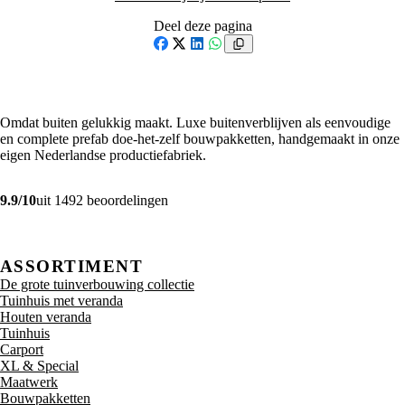
Deel deze pagina
Facebook
X
LinkedIn
WhatsApp
Omdat buiten gelukkig maakt. Luxe buitenverblijven als eenvoudige
en complete prefab doe-het-zelf bouwpakketten, handgemaakt in onze
eigen Nederlandse productiefabriek.
9.9/10
uit 1492 beoordelingen
ASSORTIMENT
De grote tuinverbouwing collectie
Tuinhuis met veranda
Houten veranda
Tuinhuis
Carport
XL & Special
Maatwerk
Bouwpakketten