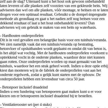
zelf aan de slag? Uiteraard kunt u het hout ook gewoon onbehandeld
laten leveren of alle planken zelf voorzien van een gekleurde beits. Wij
adviseren dan wel om alle planken, vóór montage, te beitsen en te laten
drogen voor een optimaal resultaat. Gebruikt u de dompel-impregnatie
methode als grondlaag en gaat u het nadien zelf nog beitsen voor een
dekkend resultaat of laat u het hout onbehandeld leveren? Dan
adviseren wij om gebruik te maken van een beits op waterbasis.
- Hardhouten onderprofielen
Dit is in veel gevallen een belangrijke basis voor een tuinhuis/veranda.
We zien namelijk vaak dat een tuinhuis/veranda op bestrating,
betonvloer of opsluitbanden wordt geplaatst en omdat dit van beton is,
is het altijd wat vochtig. Met de hardhouten onderprofielen voorkomt u
optrekkend vocht in de onderste planken, waardoor deze niet kunnen
gaan rotten. Onze onderprofielen worden op maat gemaakt van het
tuinhuis, waardoor het een strak geheel wordt. Indien u deze optie erbij
kiest dan monteren wij in de fabriek de onderprofielen vast aan het
onderste regelwerk, zodat u gelijk kunt starten met de opbouw. De
onderprofielen hebben een levensduur van circa 50 jaar.
- Betonpoer inclusief draadeind
Indien u een fundering van betonpoeren gaat maken kunt u er voor
kiezen om er betonpoeren inclusief draadeind bij te bestellen.
- Ventilatierooster set (per 4 stuks)