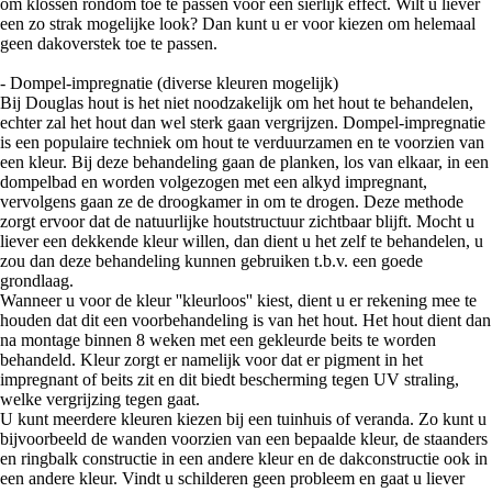
om klossen rondom toe te passen voor een sierlijk effect. Wilt u liever
een zo strak mogelijke look? Dan kunt u er voor kiezen om helemaal
geen dakoverstek toe te passen.
- Dompel-impregnatie (diverse kleuren mogelijk)
Bij Douglas hout is het niet noodzakelijk om het hout te behandelen,
echter zal het hout dan wel sterk gaan vergrijzen. Dompel-impregnatie
is een populaire techniek om hout te verduurzamen en te voorzien van
een kleur. Bij deze behandeling gaan de planken, los van elkaar, in een
dompelbad en worden volgezogen met een alkyd impregnant,
vervolgens gaan ze de droogkamer in om te drogen. Deze methode
zorgt ervoor dat de natuurlijke houtstructuur zichtbaar blijft. Mocht u
liever een dekkende kleur willen, dan dient u het zelf te behandelen, u
zou dan deze behandeling kunnen gebruiken t.b.v. een goede
grondlaag.
Wanneer u voor de kleur ''kleurloos'' kiest, dient u er rekening mee te
houden dat dit een voorbehandeling is van het hout. Het hout dient dan
na montage binnen 8 weken met een gekleurde beits te worden
behandeld. Kleur zorgt er namelijk voor dat er pigment in het
impregnant of beits zit en dit biedt bescherming tegen UV straling,
welke vergrijzing tegen gaat.
U kunt meerdere kleuren kiezen bij een tuinhuis of veranda. Zo kunt u
bijvoorbeeld de wanden voorzien van een bepaalde kleur, de staanders
en ringbalk constructie in een andere kleur en de dakconstructie ook in
een andere kleur. Vindt u schilderen geen probleem en gaat u liever