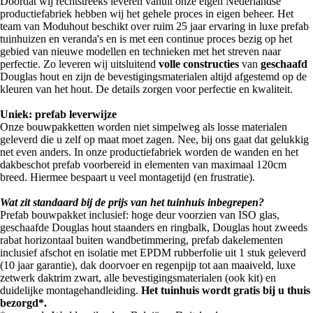
Doordat wij rechtstreeks leveren vanuit onze eigen Nederlandse
productiefabriek hebben wij het gehele proces in eigen beheer. Het
team van Moduhout beschikt over ruim 25 jaar ervaring in luxe prefab
tuinhuizen en veranda's en is met een continue proces bezig op het
gebied van nieuwe modellen en technieken met het streven naar
perfectie. Zo leveren wij uitsluitend
volle constructies
van
geschaafd
Douglas hout en zijn de bevestigingsmaterialen altijd afgestemd op de
kleuren van het hout. De details zorgen voor perfectie en kwaliteit.
Uniek: prefab leverwijze
Onze bouwpakketten worden niet simpelweg als losse materialen
geleverd die u zelf op maat moet zagen. Nee, bij ons gaat dat gelukkig
net even anders. In onze productiefabriek worden de wanden en het
dakbeschot prefab voorbereid in elementen van maximaal 120cm
breed. Hiermee bespaart u veel montagetijd (en frustratie).
Wat zit standaard bij de prijs van het tuinhuis inbegrepen?
Prefab bouwpakket inclusief: hoge deur voorzien van ISO glas,
geschaafde Douglas hout staanders en ringbalk, Douglas hout zweeds
rabat horizontaal buiten wandbetimmering, prefab dakelementen
inclusief afschot en isolatie met EPDM rubberfolie uit 1 stuk geleverd
(10 jaar garantie), dak doorvoer en regenpijp tot aan maaiveld, luxe
zetwerk daktrim zwart, alle bevestigingsmaterialen (ook kit) en
duidelijke montagehandleiding.
Het tuinhuis wordt gratis bij u thuis
bezorgd*.