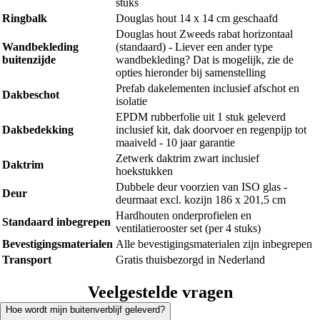
stuks
Ringbalk
Douglas hout 14 x 14 cm geschaafd
Douglas hout Zweeds rabat horizontaal
Wandbekleding
(standaard) - Liever een ander type
buitenzijde
wandbekleding? Dat is mogelijk, zie de
opties hieronder bij samenstelling
Prefab dakelementen inclusief afschot en
Dakbeschot
isolatie
EPDM rubberfolie uit 1 stuk geleverd
Dakbedekking
inclusief kit, dak doorvoer en regenpijp tot
maaiveld - 10 jaar garantie
Zetwerk daktrim zwart inclusief
Daktrim
hoekstukken
Dubbele deur voorzien van ISO glas -
Deur
deurmaat excl. kozijn 186 x 201,5 cm
Hardhouten onderprofielen en
Standaard inbegrepen
ventilatierooster set (per 4 stuks)
Bevestigingsmaterialen
Alle bevestigingsmaterialen zijn inbegrepen
Transport
Gratis thuisbezorgd in Nederland
Veelgestelde vragen
Hoe wordt mijn buitenverblijf geleverd?