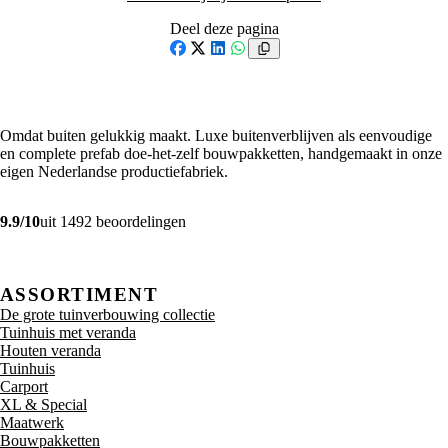
Deel deze pagina
Facebook
X
LinkedIn
WhatsApp
Omdat buiten gelukkig maakt. Luxe buitenverblijven als eenvoudige
en complete prefab doe-het-zelf bouwpakketten, handgemaakt in onze
eigen Nederlandse productiefabriek.
9.9/10
uit 1492 beoordelingen
ASSORTIMENT
De grote tuinverbouwing collectie
Tuinhuis met veranda
Houten veranda
Tuinhuis
Carport
XL & Special
Maatwerk
Bouwpakketten