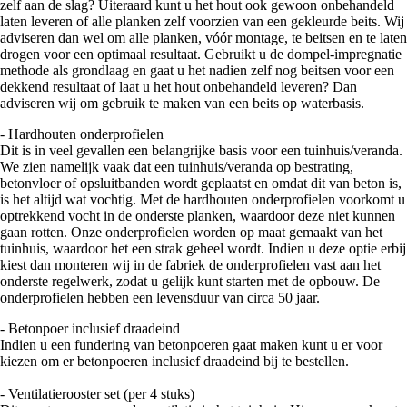
zelf aan de slag? Uiteraard kunt u het hout ook gewoon onbehandeld
laten leveren of alle planken zelf voorzien van een gekleurde beits. Wij
adviseren dan wel om alle planken, vóór montage, te beitsen en te laten
drogen voor een optimaal resultaat. Gebruikt u de dompel-impregnatie
methode als grondlaag en gaat u het nadien zelf nog beitsen voor een
dekkend resultaat of laat u het hout onbehandeld leveren? Dan
adviseren wij om gebruik te maken van een beits op waterbasis.
- Hardhouten onderprofielen
Dit is in veel gevallen een belangrijke basis voor een tuinhuis/veranda.
We zien namelijk vaak dat een tuinhuis/veranda op bestrating,
betonvloer of opsluitbanden wordt geplaatst en omdat dit van beton is,
is het altijd wat vochtig. Met de hardhouten onderprofielen voorkomt u
optrekkend vocht in de onderste planken, waardoor deze niet kunnen
gaan rotten. Onze onderprofielen worden op maat gemaakt van het
tuinhuis, waardoor het een strak geheel wordt. Indien u deze optie erbij
kiest dan monteren wij in de fabriek de onderprofielen vast aan het
onderste regelwerk, zodat u gelijk kunt starten met de opbouw. De
onderprofielen hebben een levensduur van circa 50 jaar.
- Betonpoer inclusief draadeind
Indien u een fundering van betonpoeren gaat maken kunt u er voor
kiezen om er betonpoeren inclusief draadeind bij te bestellen.
- Ventilatierooster set (per 4 stuks)