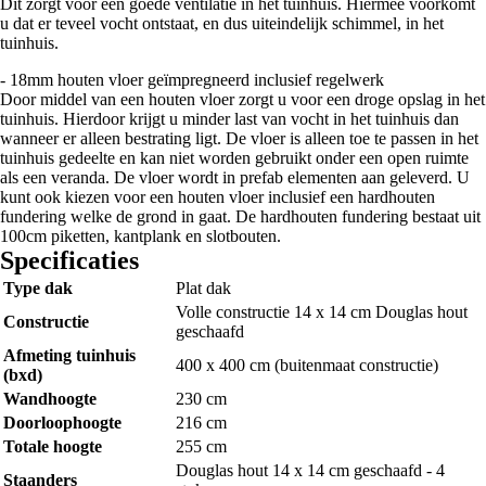
Dit zorgt voor een goede ventilatie in het tuinhuis. Hiermee voorkomt
u dat er teveel vocht ontstaat, en dus uiteindelijk schimmel, in het
tuinhuis.
- 18mm houten vloer geïmpregneerd inclusief regelwerk
Door middel van een houten vloer zorgt u voor een droge opslag in het
tuinhuis. Hierdoor krijgt u minder last van vocht in het tuinhuis dan
wanneer er alleen bestrating ligt. De vloer is alleen toe te passen in het
tuinhuis gedeelte en kan niet worden gebruikt onder een open ruimte
als een veranda. De vloer wordt in prefab elementen aan geleverd. U
kunt ook kiezen voor een houten vloer inclusief een hardhouten
fundering welke de grond in gaat. De hardhouten fundering bestaat uit
100cm piketten, kantplank en slotbouten.
Specificaties
Type dak
Plat dak
Volle constructie 14 x 14 cm Douglas hout
Constructie
geschaafd
Afmeting tuinhuis
400 x 400 cm (buitenmaat constructie)
(bxd)
Wandhoogte
230 cm
Doorloophoogte
216 cm
Totale hoogte
255 cm
Douglas hout 14 x 14 cm geschaafd - 4
Staanders