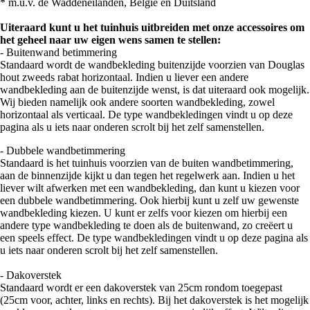
* m.u.v. de Waddeneilanden, België en Duitsland
Uiteraard kunt u het tuinhuis uitbreiden met onze accessoires om
het geheel naar uw eigen wens samen te stellen:
- Buitenwand betimmering
Standaard wordt de wandbekleding buitenzijde voorzien van Douglas
hout zweeds rabat horizontaal. Indien u liever een andere
wandbekleding aan de buitenzijde wenst, is dat uiteraard ook mogelijk.
Wij bieden namelijk ook andere soorten wandbekleding, zowel
horizontaal als verticaal. De type wandbekledingen vindt u op deze
pagina als u iets naar onderen scrolt bij het zelf samenstellen.
- Dubbele wandbetimmering
Standaard is het tuinhuis voorzien van de buiten wandbetimmering,
aan de binnenzijde kijkt u dan tegen het regelwerk aan. Indien u het
liever wilt afwerken met een wandbekleding, dan kunt u kiezen voor
een dubbele wandbetimmering. Ook hierbij kunt u zelf uw gewenste
wandbekleding kiezen. U kunt er zelfs voor kiezen om hierbij een
andere type wandbekleding te doen als de buitenwand, zo creëert u
een speels effect. De type wandbekledingen vindt u op deze pagina als
u iets naar onderen scrolt bij het zelf samenstellen.
- Dakoverstek
Standaard wordt er een dakoverstek van 25cm rondom toegepast
(25cm voor, achter, links en rechts). Bij het dakoverstek is het mogelijk