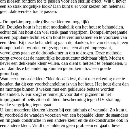
om klossen rondom toe te passen voor een sierlijk effect. Wilt u liever
een zo strak mogelijke look? Dan kunt u er voor kiezen om helemaal
geen dakoverstek toe te passen.
- Dompel-impregnatie (diverse kleuren mogelijk)
Bij Douglas hout is het niet noodzakelijk om het hout te behandelen,
echter zal het hout dan wel sterk gaan vergrijzen. Dompel-impregnatie
is een populaire techniek om hout te verduurzamen en te voorzien van
een kleur. Bij deze behandeling gaan de planken, los van elkaar, in een
dompelbad en worden volgezogen met een alkyd impregnant,
vervolgens gaan ze de droogkamer in om te drogen. Deze methode
zorgt ervoor dat de natuurlijke houtstructuur zichtbaar blijft. Mocht u
liever een dekkende kleur willen, dan dient u het zelf te behandelen, u
zou dan deze behandeling kunnen gebruiken t.b.v. een goede
grondlaag.
Wanneer u voor de kleur ''kleurloos'' kiest, dient u er rekening mee te
houden dat dit een voorbehandeling is van het hout. Het hout dient dan
na montage binnen 8 weken met een gekleurde beits te worden
behandeld. Kleur zorgt er namelijk voor dat er pigment in het
impregnant of beits zit en dit biedt bescherming tegen UV straling,
welke vergrijzing tegen gaat.
U kunt meerdere kleuren kiezen bij een tuinhuis of veranda. Zo kunt u
bijvoorbeeld de wanden voorzien van een bepaalde kleur, de staanders
en ringbalk constructie in een andere kleur en de dakconstructie ook in
een andere kleur. Vindt u schilderen geen probleem en gaat u liever