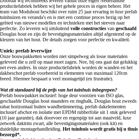
Doordat wij rechtstreeks leveren vanuit onze eigen Nederlandse
productiefabriek hebben wij het gehele proces in eigen beheer. Het
team van Moduhout beschikt over ruim 25 jaar ervaring in luxe prefab
tuinhuizen en veranda's en is met een continue proces bezig op het
gebied van nieuwe modellen en technieken met het streven naar
perfectie. Zo leveren wij uitsluitend
volle constructies
van
geschaafd
Douglas hout en zijn de bevestigingsmaterialen altijd afgestemd op de
kleuren van het hout. De details zorgen voor perfectie en kwaliteit.
Uniek: prefab leverwijze
Onze bouwpakketten worden niet simpelweg als losse materialen
geleverd die u zelf op maat moet zagen. Nee, bij ons gaat dat gelukkig
net even anders. In onze productiefabriek worden de wanden en het
dakbeschot prefab voorbereid in elementen van maximaal 120cm
breed. Hiermee bespaart u veel montagetijd (en frustratie).
Wat zit standaard bij de prijs van het tuinhuis inbegrepen?
Prefab bouwpakket inclusief: hoge deur voorzien van ISO glas,
geschaafde Douglas hout staanders en ringbalk, Douglas hout zweeds
rabat horizontaal buiten wandbetimmering, prefab dakelementen
inclusief afschot en isolatie met EPDM rubberfolie uit 1 stuk geleverd
(10 jaar garantie), dak doorvoer en regenpijp tot aan maaiveld, luxe
zetwerk daktrim zwart, alle bevestigingsmaterialen (ook kit) en
duidelijke montagehandleiding.
Het tuinhuis wordt gratis bij u thuis
bezorgd*.