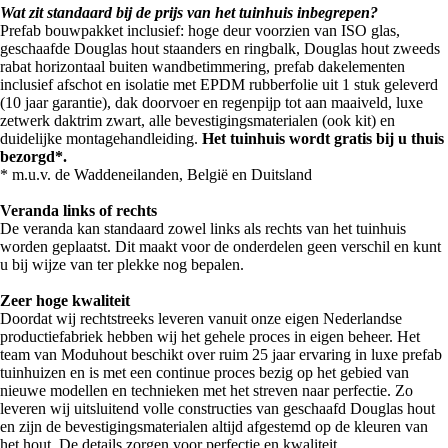
Wat zit standaard bij de prijs van het tuinhuis inbegrepen?
Prefab bouwpakket inclusief: hoge deur voorzien van ISO glas,
geschaafde Douglas hout staanders en ringbalk, Douglas hout zweeds
rabat horizontaal buiten wandbetimmering, prefab dakelementen
inclusief afschot en isolatie met EPDM rubberfolie uit 1 stuk geleverd
(10 jaar garantie), dak doorvoer en regenpijp tot aan maaiveld, luxe
zetwerk daktrim zwart, alle bevestigingsmaterialen (ook kit) en
duidelijke montagehandleiding.
Het tuinhuis wordt gratis bij u thuis
bezorgd*.
* m.u.v. de Waddeneilanden, België en Duitsland
Veranda links of rechts
De veranda kan standaard zowel links als rechts van het tuinhuis
worden geplaatst. Dit maakt voor de onderdelen geen verschil en kunt
u bij wijze van ter plekke nog bepalen.
Zeer hoge kwaliteit
Doordat wij rechtstreeks leveren vanuit onze eigen Nederlandse
productiefabriek hebben wij het gehele proces in eigen beheer. Het
team van Moduhout beschikt over ruim 25 jaar ervaring in luxe prefab
tuinhuizen en is met een continue proces bezig op het gebied van
nieuwe modellen en technieken met het streven naar perfectie. Zo
leveren wij uitsluitend volle constructies van geschaafd Douglas hout
en zijn de bevestigingsmaterialen altijd afgestemd op de kleuren van
het hout. De details zorgen voor perfectie en kwaliteit.