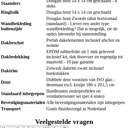
Douglas hout 14 x 14 cm geschaafd - 8
Staanders
stuks
Ringbalk
Douglas hout 14 x 14 cm geschaafd
Douglas hout Zweeds rabat horizontaal
Wandbekleding
(standaard) - Liever een ander type
buitenzijde
wandbekleding? Dat is mogelijk, zie de
opties hieronder bij samenstelling
Prefab dakelementen inclusief afschot en
Dakbeschot
isolatie
EPDM rubberfolie uit 1 stuk geleverd
Dakbedekking
inclusief kit, dak doorvoer en regenpijp tot
maaiveld - 10 jaar garantie
Zetwerk daktrim zwart inclusief
Daktrim
hoekstukken
Dubbele deur voorzien van ISO glas -
Deur
deurmaat excl. kozijn 186 x 201,5 cm
Hardhouten onderprofielen en
Standaard inbegrepen
ventilatierooster set (per 4 stuks)
Bevestigingsmaterialen
Alle bevestigingsmaterialen zijn inbegrepen
Transport
Gratis thuisbezorgd in Nederland
Veelgestelde vragen