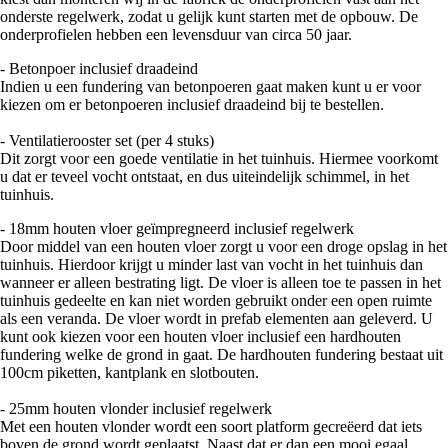
onderste regelwerk, zodat u gelijk kunt starten met de opbouw. De
onderprofielen hebben een levensduur van circa 50 jaar.
- Betonpoer inclusief draadeind
Indien u een fundering van betonpoeren gaat maken kunt u er voor
kiezen om er betonpoeren inclusief draadeind bij te bestellen.
- Ventilatierooster set (per 4 stuks)
Dit zorgt voor een goede ventilatie in het tuinhuis. Hiermee voorkomt
u dat er teveel vocht ontstaat, en dus uiteindelijk schimmel, in het
tuinhuis.
- 18mm houten vloer geïmpregneerd inclusief regelwerk
Door middel van een houten vloer zorgt u voor een droge opslag in het
tuinhuis. Hierdoor krijgt u minder last van vocht in het tuinhuis dan
wanneer er alleen bestrating ligt. De vloer is alleen toe te passen in het
tuinhuis gedeelte en kan niet worden gebruikt onder een open ruimte
als een veranda. De vloer wordt in prefab elementen aan geleverd. U
kunt ook kiezen voor een houten vloer inclusief een hardhouten
fundering welke de grond in gaat. De hardhouten fundering bestaat uit
100cm piketten, kantplank en slotbouten.
- 25mm houten vlonder inclusief regelwerk
Met een houten vlonder wordt een soort platform gecreëerd dat iets
boven de grond wordt geplaatst. Naast dat er dan een mooi egaal