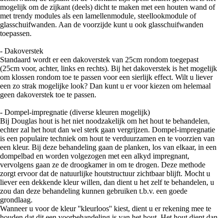
mogelijk om de zijkant (deels) dicht te maken met een houten wand of
met trendy modules als een lamellenmodule, steellookmodule of
glasschuifwanden. Aan de voorzijde kunt u ook glasschuifwanden
toepassen.
- Dakoverstek
Standaard wordt er een dakoverstek van 25cm rondom toegepast
(25cm voor, achter, links en rechts). Bij het dakoverstek is het mogelijk
om klossen rondom toe te passen voor een sierlijk effect. Wilt u liever
een zo strak mogelijke look? Dan kunt u er voor kiezen om helemaal
geen dakoverstek toe te passen.
- Dompel-impregnatie (diverse kleuren mogelijk)
Bij Douglas hout is het niet noodzakelijk om het hout te behandelen,
echter zal het hout dan wel sterk gaan vergrijzen. Dompel-impregnatie
is een populaire techniek om hout te verduurzamen en te voorzien van
een kleur. Bij deze behandeling gaan de planken, los van elkaar, in een
dompelbad en worden volgezogen met een alkyd impregnant,
vervolgens gaan ze de droogkamer in om te drogen. Deze methode
zorgt ervoor dat de natuurlijke houtstructuur zichtbaar blijft. Mocht u
liever een dekkende kleur willen, dan dient u het zelf te behandelen, u
zou dan deze behandeling kunnen gebruiken t.b.v. een goede
grondlaag.
Wanneer u voor de kleur ''kleurloos'' kiest, dient u er rekening mee te
houden dat dit een voorbehandeling is van het hout. Het hout dient dan