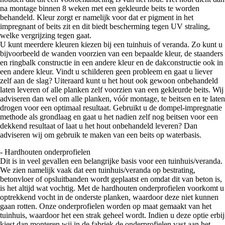
na montage binnen 8 weken met een gekleurde beits te worden
behandeld. Kleur zorgt er namelijk voor dat er pigment in het
impregnant of beits zit en dit biedt bescherming tegen UV straling,
welke vergrijzing tegen gaat.
U kunt meerdere kleuren kiezen bij een tuinhuis of veranda. Zo kunt u
bijvoorbeeld de wanden voorzien van een bepaalde kleur, de staanders
en ringbalk constructie in een andere kleur en de dakconstructie ook in
een andere kleur. Vindt u schilderen geen probleem en gaat u liever
zelf aan de slag? Uiteraard kunt u het hout ook gewoon onbehandeld
laten leveren of alle planken zelf voorzien van een gekleurde beits. Wij
adviseren dan wel om alle planken, vóór montage, te beitsen en te laten
drogen voor een optimaal resultaat. Gebruikt u de dompel-impregnatie
methode als grondlaag en gaat u het nadien zelf nog beitsen voor een
dekkend resultaat of laat u het hout onbehandeld leveren? Dan
adviseren wij om gebruik te maken van een beits op waterbasis.
- Hardhouten onderprofielen
Dit is in veel gevallen een belangrijke basis voor een tuinhuis/veranda.
We zien namelijk vaak dat een tuinhuis/veranda op bestrating,
betonvloer of opsluitbanden wordt geplaatst en omdat dit van beton is,
is het altijd wat vochtig. Met de hardhouten onderprofielen voorkomt u
optrekkend vocht in de onderste planken, waardoor deze niet kunnen
gaan rotten. Onze onderprofielen worden op maat gemaakt van het
tuinhuis, waardoor het een strak geheel wordt. Indien u deze optie erbij
kiest dan monteren wij in de fabriek de onderprofielen vast aan het