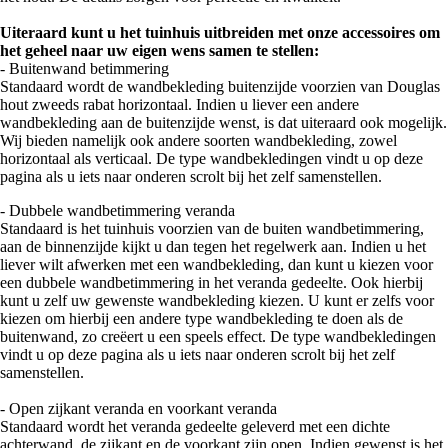
Uiteraard kunt u het tuinhuis uitbreiden met onze accessoires om
het geheel naar uw eigen wens samen te stellen:
- Buitenwand betimmering
Standaard wordt de wandbekleding buitenzijde voorzien van Douglas
hout zweeds rabat horizontaal. Indien u liever een andere
wandbekleding aan de buitenzijde wenst, is dat uiteraard ook mogelijk.
Wij bieden namelijk ook andere soorten wandbekleding, zowel
horizontaal als verticaal. De type wandbekledingen vindt u op deze
pagina als u iets naar onderen scrolt bij het zelf samenstellen.
- Dubbele wandbetimmering veranda
Standaard is het tuinhuis voorzien van de buiten wandbetimmering,
aan de binnenzijde kijkt u dan tegen het regelwerk aan. Indien u het
liever wilt afwerken met een wandbekleding, dan kunt u kiezen voor
een dubbele wandbetimmering in het veranda gedeelte. Ook hierbij
kunt u zelf uw gewenste wandbekleding kiezen. U kunt er zelfs voor
kiezen om hierbij een andere type wandbekleding te doen als de
buitenwand, zo creëert u een speels effect. De type wandbekledingen
vindt u op deze pagina als u iets naar onderen scrolt bij het zelf
samenstellen.
- Open zijkant veranda en voorkant veranda
Standaard wordt het veranda gedeelte geleverd met een dichte
achterwand, de zijkant en de voorkant zijn open. Indien gewenst is het