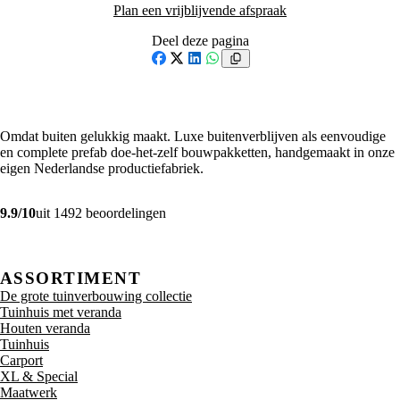
Plan een vrijblijvende afspraak
Deel deze pagina
Facebook
X
LinkedIn
WhatsApp
Omdat buiten gelukkig maakt. Luxe buitenverblijven als eenvoudige
en complete prefab doe-het-zelf bouwpakketten, handgemaakt in onze
eigen Nederlandse productiefabriek.
9.9/10
uit 1492 beoordelingen
ASSORTIMENT
De grote tuinverbouwing collectie
Tuinhuis met veranda
Houten veranda
Tuinhuis
Carport
XL & Special
Maatwerk