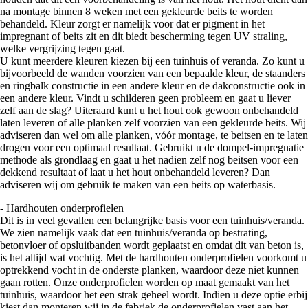
na montage binnen 8 weken met een gekleurde beits te worden
behandeld. Kleur zorgt er namelijk voor dat er pigment in het
impregnant of beits zit en dit biedt bescherming tegen UV straling,
welke vergrijzing tegen gaat.
U kunt meerdere kleuren kiezen bij een tuinhuis of veranda. Zo kunt u
bijvoorbeeld de wanden voorzien van een bepaalde kleur, de staanders
en ringbalk constructie in een andere kleur en de dakconstructie ook in
een andere kleur. Vindt u schilderen geen probleem en gaat u liever
zelf aan de slag? Uiteraard kunt u het hout ook gewoon onbehandeld
laten leveren of alle planken zelf voorzien van een gekleurde beits. Wij
adviseren dan wel om alle planken, vóór montage, te beitsen en te laten
drogen voor een optimaal resultaat. Gebruikt u de dompel-impregnatie
methode als grondlaag en gaat u het nadien zelf nog beitsen voor een
dekkend resultaat of laat u het hout onbehandeld leveren? Dan
adviseren wij om gebruik te maken van een beits op waterbasis.
- Hardhouten onderprofielen
Dit is in veel gevallen een belangrijke basis voor een tuinhuis/veranda.
We zien namelijk vaak dat een tuinhuis/veranda op bestrating,
betonvloer of opsluitbanden wordt geplaatst en omdat dit van beton is,
is het altijd wat vochtig. Met de hardhouten onderprofielen voorkomt u
optrekkend vocht in de onderste planken, waardoor deze niet kunnen
gaan rotten. Onze onderprofielen worden op maat gemaakt van het
tuinhuis, waardoor het een strak geheel wordt. Indien u deze optie erbij
kiest dan monteren wij in de fabriek de onderprofielen vast aan het