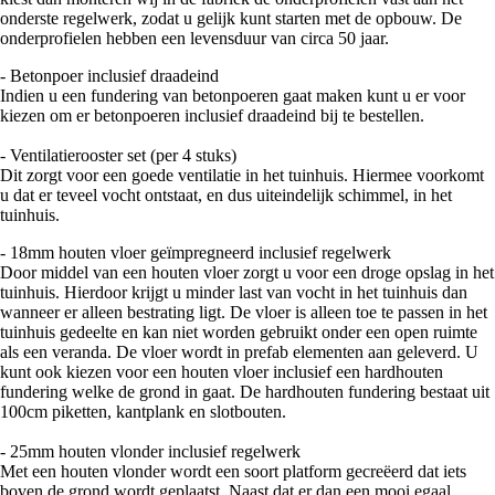
onderste regelwerk, zodat u gelijk kunt starten met de opbouw. De
onderprofielen hebben een levensduur van circa 50 jaar.
- Betonpoer inclusief draadeind
Indien u een fundering van betonpoeren gaat maken kunt u er voor
kiezen om er betonpoeren inclusief draadeind bij te bestellen.
- Ventilatierooster set (per 4 stuks)
Dit zorgt voor een goede ventilatie in het tuinhuis. Hiermee voorkomt
u dat er teveel vocht ontstaat, en dus uiteindelijk schimmel, in het
tuinhuis.
- 18mm houten vloer geïmpregneerd inclusief regelwerk
Door middel van een houten vloer zorgt u voor een droge opslag in het
tuinhuis. Hierdoor krijgt u minder last van vocht in het tuinhuis dan
wanneer er alleen bestrating ligt. De vloer is alleen toe te passen in het
tuinhuis gedeelte en kan niet worden gebruikt onder een open ruimte
als een veranda. De vloer wordt in prefab elementen aan geleverd. U
kunt ook kiezen voor een houten vloer inclusief een hardhouten
fundering welke de grond in gaat. De hardhouten fundering bestaat uit
100cm piketten, kantplank en slotbouten.
- 25mm houten vlonder inclusief regelwerk
Met een houten vlonder wordt een soort platform gecreëerd dat iets
boven de grond wordt geplaatst. Naast dat er dan een mooi egaal