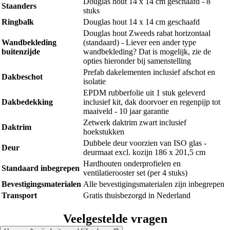
Douglas hout 14 x 14 cm geschaafd - 8
Staanders
stuks
Ringbalk
Douglas hout 14 x 14 cm geschaafd
Douglas hout Zweeds rabat horizontaal
Wandbekleding
(standaard) - Liever een ander type
buitenzijde
wandbekleding? Dat is mogelijk, zie de
opties hieronder bij samenstelling
Prefab dakelementen inclusief afschot en
Dakbeschot
isolatie
EPDM rubberfolie uit 1 stuk geleverd
Dakbedekking
inclusief kit, dak doorvoer en regenpijp tot
maaiveld - 10 jaar garantie
Zetwerk daktrim zwart inclusief
Daktrim
hoekstukken
Dubbele deur voorzien van ISO glas -
Deur
deurmaat excl. kozijn 186 x 201,5 cm
Hardhouten onderprofielen en
Standaard inbegrepen
ventilatierooster set (per 4 stuks)
Bevestigingsmaterialen
Alle bevestigingsmaterialen zijn inbegrepen
Transport
Gratis thuisbezorgd in Nederland
Veelgestelde vragen