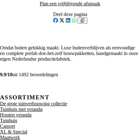
Plan een vrijblijvende afspraak
Deel deze pagina
Facebook
X
LinkedIn
WhatsApp
Omdat buiten gelukkig maakt. Luxe buitenverblijven als eenvoudige
en complete prefab doe-het-zelf bouwpakketten, handgemaakt in onze
eigen Nederlandse productiefabriek.
9.9/10
uit 1492 beoordelingen
ASSORTIMENT
De grote tuinverbouwing collectie
Tuinhuis met veranda
Houten veranda
Tuinhuis
Carport
XL & Special
Maatwerk