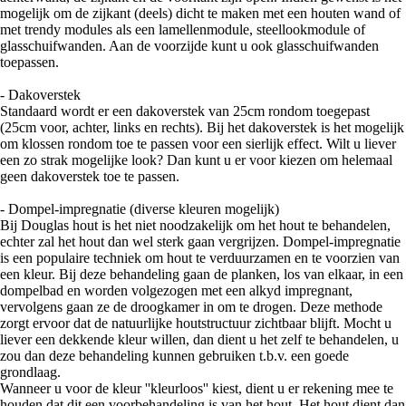
mogelijk om de zijkant (deels) dicht te maken met een houten wand of
met trendy modules als een lamellenmodule, steellookmodule of
glasschuifwanden. Aan de voorzijde kunt u ook glasschuifwanden
toepassen.
- Dakoverstek
Standaard wordt er een dakoverstek van 25cm rondom toegepast
(25cm voor, achter, links en rechts). Bij het dakoverstek is het mogelijk
om klossen rondom toe te passen voor een sierlijk effect. Wilt u liever
een zo strak mogelijke look? Dan kunt u er voor kiezen om helemaal
geen dakoverstek toe te passen.
- Dompel-impregnatie (diverse kleuren mogelijk)
Bij Douglas hout is het niet noodzakelijk om het hout te behandelen,
echter zal het hout dan wel sterk gaan vergrijzen. Dompel-impregnatie
is een populaire techniek om hout te verduurzamen en te voorzien van
een kleur. Bij deze behandeling gaan de planken, los van elkaar, in een
dompelbad en worden volgezogen met een alkyd impregnant,
vervolgens gaan ze de droogkamer in om te drogen. Deze methode
zorgt ervoor dat de natuurlijke houtstructuur zichtbaar blijft. Mocht u
liever een dekkende kleur willen, dan dient u het zelf te behandelen, u
zou dan deze behandeling kunnen gebruiken t.b.v. een goede
grondlaag.
Wanneer u voor de kleur ''kleurloos'' kiest, dient u er rekening mee te
houden dat dit een voorbehandeling is van het hout. Het hout dient dan