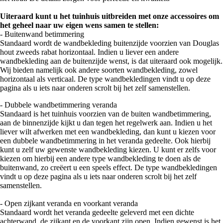
Uiteraard kunt u het tuinhuis uitbreiden met onze accessoires om
het geheel naar uw eigen wens samen te stellen:
- Buitenwand betimmering
Standaard wordt de wandbekleding buitenzijde voorzien van Douglas
hout zweeds rabat horizontaal. Indien u liever een andere
wandbekleding aan de buitenzijde wenst, is dat uiteraard ook mogelijk.
Wij bieden namelijk ook andere soorten wandbekleding, zowel
horizontaal als verticaal. De type wandbekledingen vindt u op deze
pagina als u iets naar onderen scrolt bij het zelf samenstellen.
- Dubbele wandbetimmering veranda
Standaard is het tuinhuis voorzien van de buiten wandbetimmering,
aan de binnenzijde kijkt u dan tegen het regelwerk aan. Indien u het
liever wilt afwerken met een wandbekleding, dan kunt u kiezen voor
een dubbele wandbetimmering in het veranda gedeelte. Ook hierbij
kunt u zelf uw gewenste wandbekleding kiezen. U kunt er zelfs voor
kiezen om hierbij een andere type wandbekleding te doen als de
buitenwand, zo creëert u een speels effect. De type wandbekledingen
vindt u op deze pagina als u iets naar onderen scrolt bij het zelf
samenstellen.
- Open zijkant veranda en voorkant veranda
Standaard wordt het veranda gedeelte geleverd met een dichte
achterwand, de zijkant en de voorkant zijn open. Indien gewenst is het