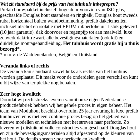
Wat zit standaard bij de prijs van het tuinhuis inbegrepen?
Prefab bouwpakket inclusief: hoge deur voorzien van ISO glas,
geschaafde Douglas hout staanders en ringbalk, Douglas hout zweeds
rabat horizontaal buiten wandbetimmering, prefab dakelementen
inclusief afschot en isolatie met EPDM rubberfolie uit 1 stuk geleverd
(10 jaar garantie), dak doorvoer en regenpijp tot aan maaiveld, luxe
zetwerk daktrim zwart, alle bevestigingsmaterialen (ook kit) en
duidelijke montagehandleiding.
Het tuinhuis wordt gratis bij u thuis
bezorgd*.
* m.u.v. de Waddeneilanden, België en Duitsland
Veranda links of rechts
De veranda kan standaard zowel links als rechts van het tuinhuis
worden geplaatst. Dit maakt voor de onderdelen geen verschil en kunt
u bij wijze van ter plekke nog bepalen.
Zeer hoge kwaliteit
Doordat wij rechtstreeks leveren vanuit onze eigen Nederlandse
productiefabriek hebben wij het gehele proces in eigen beheer. Het
team van Moduhout beschikt over ruim 25 jaar ervaring in luxe prefab
tuinhuizen en is met een continue proces bezig op het gebied van
nieuwe modellen en technieken met het streven naar perfectie. Zo
leveren wij uitsluitend volle constructies van geschaafd Douglas hout
en zijn de bevestigingsmaterialen altijd afgestemd op de kleuren van
het hout. De details zorgen voor perfectie en kwaliteit.