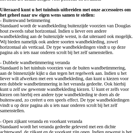
Uiteraard kunt u het tuinhuis uitbreiden met onze accessoires om
het geheel naar uw eigen wens samen te stellen:
- Buitenwand betimmering
Standaard wordt de wandbekleding buitenzijde voorzien van Douglas
hout zweeds rabat horizontaal. Indien u liever een andere
wandbekleding aan de buitenzijde wenst, is dat uiteraard ook mogelijk.
Wij bieden namelijk ook andere soorten wandbekleding, zowel
horizontaal als verticaal. De type wandbekledingen vindt u op deze
pagina als u iets naar onderen scrolt bij het zelf samenstellen.
- Dubbele wandbetimmering veranda
Standaard is het tuinhuis voorzien van de buiten wandbetimmering,
aan de binnenzijde kijkt u dan tegen het regelwerk aan. Indien u het
liever wilt afwerken met een wandbekleding, dan kunt u kiezen voor
een dubbele wandbetimmering in het veranda gedeelte. Ook hierbij
kunt u zelf uw gewenste wandbekleding kiezen. U kunt er zelfs voor
kiezen om hierbij een andere type wandbekleding te doen als de
buitenwand, zo creëert u een speels effect. De type wandbekledingen
vindt u op deze pagina als u iets naar onderen scrolt bij het zelf
samenstellen.
- Open zijkant veranda en voorkant veranda
Standaard wordt het veranda gedeelte geleverd met een dichte
achterwand, de zijkant en de voorkant zijn open. Indien gewenst is het