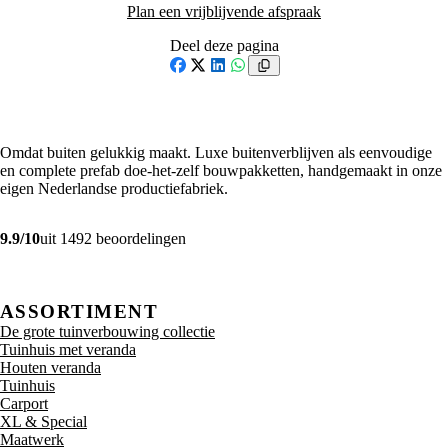
Plan een vrijblijvende afspraak
Deel deze pagina
Facebook
X
LinkedIn
WhatsApp
Omdat buiten gelukkig maakt. Luxe buitenverblijven als eenvoudige
en complete prefab doe-het-zelf bouwpakketten, handgemaakt in onze
eigen Nederlandse productiefabriek.
9.9/10
uit 1492 beoordelingen
ASSORTIMENT
De grote tuinverbouwing collectie
Tuinhuis met veranda
Houten veranda
Tuinhuis
Carport
XL & Special
Maatwerk