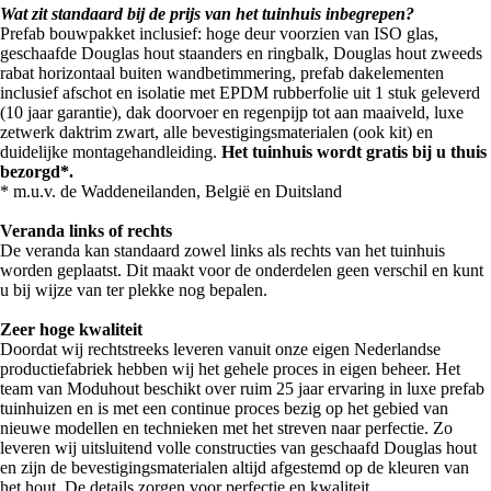
Wat zit standaard bij de prijs van het tuinhuis inbegrepen?
Prefab bouwpakket inclusief: hoge deur voorzien van ISO glas,
geschaafde Douglas hout staanders en ringbalk, Douglas hout zweeds
rabat horizontaal buiten wandbetimmering, prefab dakelementen
inclusief afschot en isolatie met EPDM rubberfolie uit 1 stuk geleverd
(10 jaar garantie), dak doorvoer en regenpijp tot aan maaiveld, luxe
zetwerk daktrim zwart, alle bevestigingsmaterialen (ook kit) en
duidelijke montagehandleiding.
Het tuinhuis wordt gratis bij u thuis
bezorgd*.
* m.u.v. de Waddeneilanden, België en Duitsland
Veranda links of rechts
De veranda kan standaard zowel links als rechts van het tuinhuis
worden geplaatst. Dit maakt voor de onderdelen geen verschil en kunt
u bij wijze van ter plekke nog bepalen.
Zeer hoge kwaliteit
Doordat wij rechtstreeks leveren vanuit onze eigen Nederlandse
productiefabriek hebben wij het gehele proces in eigen beheer. Het
team van Moduhout beschikt over ruim 25 jaar ervaring in luxe prefab
tuinhuizen en is met een continue proces bezig op het gebied van
nieuwe modellen en technieken met het streven naar perfectie. Zo
leveren wij uitsluitend volle constructies van geschaafd Douglas hout
en zijn de bevestigingsmaterialen altijd afgestemd op de kleuren van
het hout. De details zorgen voor perfectie en kwaliteit.