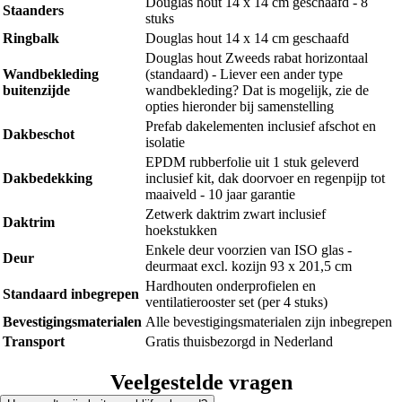
Douglas hout 14 x 14 cm geschaafd - 8
Staanders
stuks
Ringbalk
Douglas hout 14 x 14 cm geschaafd
Douglas hout Zweeds rabat horizontaal
Wandbekleding
(standaard) - Liever een ander type
buitenzijde
wandbekleding? Dat is mogelijk, zie de
opties hieronder bij samenstelling
Prefab dakelementen inclusief afschot en
Dakbeschot
isolatie
EPDM rubberfolie uit 1 stuk geleverd
Dakbedekking
inclusief kit, dak doorvoer en regenpijp tot
maaiveld - 10 jaar garantie
Zetwerk daktrim zwart inclusief
Daktrim
hoekstukken
Enkele deur voorzien van ISO glas -
Deur
deurmaat excl. kozijn 93 x 201,5 cm
Hardhouten onderprofielen en
Standaard inbegrepen
ventilatierooster set (per 4 stuks)
Bevestigingsmaterialen
Alle bevestigingsmaterialen zijn inbegrepen
Transport
Gratis thuisbezorgd in Nederland
Veelgestelde vragen