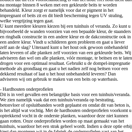
na montage binnen 8 weken met een gekleurde beits te worden
behandeld. Kleur zorgt er namelijk voor dat er pigment in het
impregnant of beits zit en dit biedt bescherming tegen UV straling,
welke vergrijzing tegen gaat.
U kunt meerdere kleuren kiezen bij een tuinhuis of veranda. Zo kunt u
bijvoorbeeld de wanden voorzien van een bepaalde kleur, de staanders
en ringbalk constructie in een andere kleur en de dakconstructie ook in
een andere kleur. Vindt u schilderen geen probleem en gaat u liever
zelf aan de slag? Uiteraard kunt u het hout ook gewoon onbehandeld
laten leveren of alle planken zelf voorzien van een gekleurde beits. Wij
adviseren dan wel om alle planken, vóór montage, te beitsen en te laten
drogen voor een optimaal resultaat. Gebruikt u de dompel-impregnatie
methode als grondlaag en gaat u het nadien zelf nog beitsen voor een
dekkend resultaat of laat u het hout onbehandeld leveren? Dan
adviseren wij om gebruik te maken van een beits op waterbasis.
- Hardhouten onderprofielen
Dit is in veel gevallen een belangrijke basis voor een tuinhuis/veranda.
We zien namelijk vaak dat een tuinhuis/veranda op bestrating,
betonvloer of opsluitbanden wordt geplaatst en omdat dit van beton is,
is het altijd wat vochtig. Met de hardhouten onderprofielen voorkomt u
optrekkend vocht in de onderste planken, waardoor deze niet kunnen
gaan rotten. Onze onderprofielen worden op maat gemaakt van het
tuinhuis, waardoor het een strak geheel wordt. Indien u deze optie erbij
kiest dan monteren wij in de fabriek de onderprofielen vast aan het