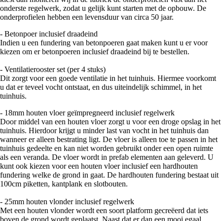
onderste regelwerk, zodat u gelijk kunt starten met de opbouw. De
onderprofielen hebben een levensduur van circa 50 jaar.
- Betonpoer inclusief draadeind
Indien u een fundering van betonpoeren gaat maken kunt u er voor
kiezen om er betonpoeren inclusief draadeind bij te bestellen.
- Ventilatierooster set (per 4 stuks)
Dit zorgt voor een goede ventilatie in het tuinhuis. Hiermee voorkomt
u dat er teveel vocht ontstaat, en dus uiteindelijk schimmel, in het
tuinhuis.
- 18mm houten vloer geïmpregneerd inclusief regelwerk
Door middel van een houten vloer zorgt u voor een droge opslag in het
tuinhuis. Hierdoor krijgt u minder last van vocht in het tuinhuis dan
wanneer er alleen bestrating ligt. De vloer is alleen toe te passen in het
tuinhuis gedeelte en kan niet worden gebruikt onder een open ruimte
als een veranda. De vloer wordt in prefab elementen aan geleverd. U
kunt ook kiezen voor een houten vloer inclusief een hardhouten
fundering welke de grond in gaat. De hardhouten fundering bestaat uit
100cm piketten, kantplank en slotbouten.
- 25mm houten vlonder inclusief regelwerk
Met een houten vlonder wordt een soort platform gecreëerd dat iets
boven de grond wordt geplaatst. Naast dat er dan een mooi egaal