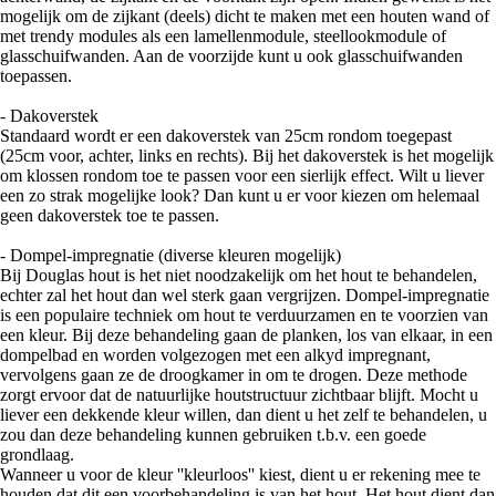
mogelijk om de zijkant (deels) dicht te maken met een houten wand of
met trendy modules als een lamellenmodule, steellookmodule of
glasschuifwanden. Aan de voorzijde kunt u ook glasschuifwanden
toepassen.
- Dakoverstek
Standaard wordt er een dakoverstek van 25cm rondom toegepast
(25cm voor, achter, links en rechts). Bij het dakoverstek is het mogelijk
om klossen rondom toe te passen voor een sierlijk effect. Wilt u liever
een zo strak mogelijke look? Dan kunt u er voor kiezen om helemaal
geen dakoverstek toe te passen.
- Dompel-impregnatie (diverse kleuren mogelijk)
Bij Douglas hout is het niet noodzakelijk om het hout te behandelen,
echter zal het hout dan wel sterk gaan vergrijzen. Dompel-impregnatie
is een populaire techniek om hout te verduurzamen en te voorzien van
een kleur. Bij deze behandeling gaan de planken, los van elkaar, in een
dompelbad en worden volgezogen met een alkyd impregnant,
vervolgens gaan ze de droogkamer in om te drogen. Deze methode
zorgt ervoor dat de natuurlijke houtstructuur zichtbaar blijft. Mocht u
liever een dekkende kleur willen, dan dient u het zelf te behandelen, u
zou dan deze behandeling kunnen gebruiken t.b.v. een goede
grondlaag.
Wanneer u voor de kleur ''kleurloos'' kiest, dient u er rekening mee te
houden dat dit een voorbehandeling is van het hout. Het hout dient dan