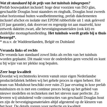
Wat zit standaard bij de prijs van het tuinhuis inbegrepen?
Prefab bouwpakket inclusief: hoge deur voorzien van ISO glas,
geschaafde Douglas hout staanders en ringbalk, Douglas hout zweeds
rabat horizontaal buiten wandbetimmering, prefab dakelementen
inclusief afschot en isolatie met EPDM rubberfolie uit 1 stuk geleverd
(10 jaar garantie), dak doorvoer en regenpijp tot aan maaiveld, luxe
zetwerk daktrim zwart, alle bevestigingsmaterialen (ook kit) en
duidelijke montagehandleiding.
Het tuinhuis wordt gratis bij u thuis
bezorgd*.
* m.u.v. de Waddeneilanden, België en Duitsland
Veranda links of rechts
De veranda kan standaard zowel links als rechts van het tuinhuis
worden geplaatst. Dit maakt voor de onderdelen geen verschil en kunt
u bij wijze van ter plekke nog bepalen.
Zeer hoge kwaliteit
Doordat wij rechtstreeks leveren vanuit onze eigen Nederlandse
productiefabriek hebben wij het gehele proces in eigen beheer. Het
team van Moduhout beschikt over ruim 25 jaar ervaring in luxe prefab
tuinhuizen en is met een continue proces bezig op het gebied van
nieuwe modellen en technieken met het streven naar perfectie. Zo
leveren wij uitsluitend volle constructies van geschaafd Douglas hout
en zijn de bevestigingsmaterialen altijd afgestemd op de kleuren van
het hout. De details zorgen voor perfectie en kwaliteit.