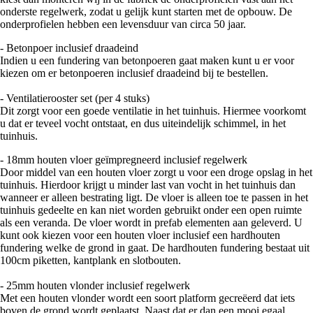
onderste regelwerk, zodat u gelijk kunt starten met de opbouw. De
onderprofielen hebben een levensduur van circa 50 jaar.
- Betonpoer inclusief draadeind
Indien u een fundering van betonpoeren gaat maken kunt u er voor
kiezen om er betonpoeren inclusief draadeind bij te bestellen.
- Ventilatierooster set (per 4 stuks)
Dit zorgt voor een goede ventilatie in het tuinhuis. Hiermee voorkomt
u dat er teveel vocht ontstaat, en dus uiteindelijk schimmel, in het
tuinhuis.
- 18mm houten vloer geïmpregneerd inclusief regelwerk
Door middel van een houten vloer zorgt u voor een droge opslag in het
tuinhuis. Hierdoor krijgt u minder last van vocht in het tuinhuis dan
wanneer er alleen bestrating ligt. De vloer is alleen toe te passen in het
tuinhuis gedeelte en kan niet worden gebruikt onder een open ruimte
als een veranda. De vloer wordt in prefab elementen aan geleverd. U
kunt ook kiezen voor een houten vloer inclusief een hardhouten
fundering welke de grond in gaat. De hardhouten fundering bestaat uit
100cm piketten, kantplank en slotbouten.
- 25mm houten vlonder inclusief regelwerk
Met een houten vlonder wordt een soort platform gecreëerd dat iets
boven de grond wordt geplaatst. Naast dat er dan een mooi egaal