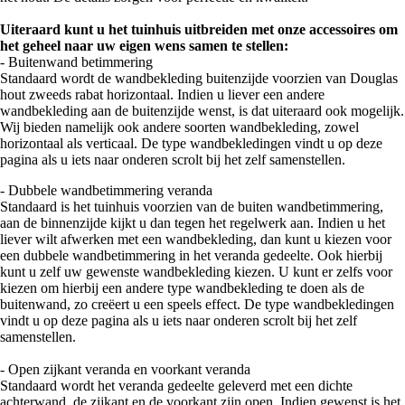
Uiteraard kunt u het tuinhuis uitbreiden met onze accessoires om
het geheel naar uw eigen wens samen te stellen:
- Buitenwand betimmering
Standaard wordt de wandbekleding buitenzijde voorzien van Douglas
hout zweeds rabat horizontaal. Indien u liever een andere
wandbekleding aan de buitenzijde wenst, is dat uiteraard ook mogelijk.
Wij bieden namelijk ook andere soorten wandbekleding, zowel
horizontaal als verticaal. De type wandbekledingen vindt u op deze
pagina als u iets naar onderen scrolt bij het zelf samenstellen.
- Dubbele wandbetimmering veranda
Standaard is het tuinhuis voorzien van de buiten wandbetimmering,
aan de binnenzijde kijkt u dan tegen het regelwerk aan. Indien u het
liever wilt afwerken met een wandbekleding, dan kunt u kiezen voor
een dubbele wandbetimmering in het veranda gedeelte. Ook hierbij
kunt u zelf uw gewenste wandbekleding kiezen. U kunt er zelfs voor
kiezen om hierbij een andere type wandbekleding te doen als de
buitenwand, zo creëert u een speels effect. De type wandbekledingen
vindt u op deze pagina als u iets naar onderen scrolt bij het zelf
samenstellen.
- Open zijkant veranda en voorkant veranda
Standaard wordt het veranda gedeelte geleverd met een dichte
achterwand, de zijkant en de voorkant zijn open. Indien gewenst is het