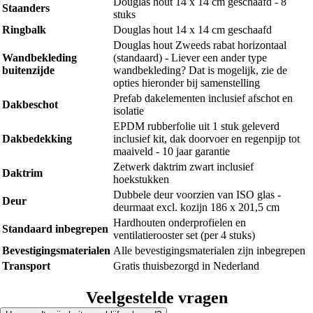
Douglas hout 14 x 14 cm geschaafd - 8
Staanders
stuks
Ringbalk
Douglas hout 14 x 14 cm geschaafd
Douglas hout Zweeds rabat horizontaal
Wandbekleding
(standaard) - Liever een ander type
buitenzijde
wandbekleding? Dat is mogelijk, zie de
opties hieronder bij samenstelling
Prefab dakelementen inclusief afschot en
Dakbeschot
isolatie
EPDM rubberfolie uit 1 stuk geleverd
Dakbedekking
inclusief kit, dak doorvoer en regenpijp tot
maaiveld - 10 jaar garantie
Zetwerk daktrim zwart inclusief
Daktrim
hoekstukken
Dubbele deur voorzien van ISO glas -
Deur
deurmaat excl. kozijn 186 x 201,5 cm
Hardhouten onderprofielen en
Standaard inbegrepen
ventilatierooster set (per 4 stuks)
Bevestigingsmaterialen
Alle bevestigingsmaterialen zijn inbegrepen
Transport
Gratis thuisbezorgd in Nederland
Veelgestelde vragen