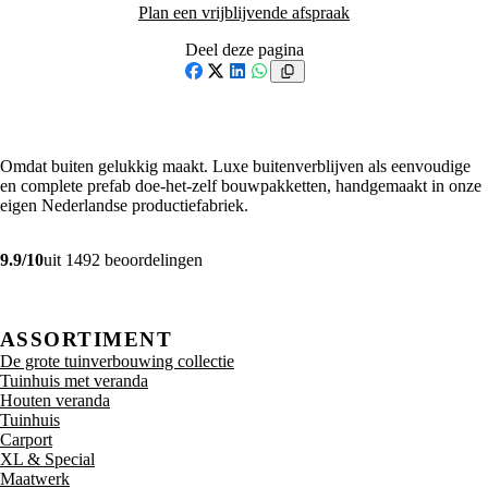
Plan een vrijblijvende afspraak
Deel deze pagina
Facebook
X
LinkedIn
WhatsApp
Omdat buiten gelukkig maakt. Luxe buitenverblijven als eenvoudige
en complete prefab doe-het-zelf bouwpakketten, handgemaakt in onze
eigen Nederlandse productiefabriek.
9.9/10
uit 1492 beoordelingen
ASSORTIMENT
De grote tuinverbouwing collectie
Tuinhuis met veranda
Houten veranda
Tuinhuis
Carport
XL & Special
Maatwerk