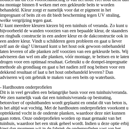
na montage binnen 8 weken met een gekleurde beits te worden
behandeld. Kleur zorgt er namelijk voor dat er pigment in het
impregnant of beits zit en dit biedt bescherming tegen UV straling,
welke vergrijzing tegen gaat.
U kunt meerdere kleuren kiezen bij een tuinhuis of veranda. Zo kunt u
bijvoorbeeld de wanden voorzien van een bepaalde kleur, de staanders
en ringbalk constructie in een andere kleur en de dakconstructie ook in
een andere kleur. Vindt u schilderen geen probleem en gaat u liever
zelf aan de slag? Uiteraard kunt u het hout ook gewoon onbehandeld
laten leveren of alle planken zelf voorzien van een gekleurde beits. Wij
adviseren dan wel om alle planken, vóór montage, te beitsen en te laten
drogen voor een optimaal resultaat. Gebruikt u de dompel-impregnatie
methode als grondlaag en gaat u het nadien zelf nog beitsen voor een
dekkend resultaat of laat u het hout onbehandeld leveren? Dan
adviseren wij om gebruik te maken van een beits op waterbasis.
- Hardhouten onderprofielen
Dit is in veel gevallen een belangrijke basis voor een tuinhuis/veranda.
We zien namelijk vaak dat een tuinhuis/veranda op bestrating,
betonvloer of opsluitbanden wordt geplaatst en omdat dit van beton is,
is het altijd wat vochtig. Met de hardhouten onderprofielen voorkomt u
optrekkend vocht in de onderste planken, waardoor deze niet kunnen
gaan rotten. Onze onderprofielen worden op maat gemaakt van het
tuinhuis, waardoor het een strak geheel wordt. Indien u deze optie erbij
kiest dan monteren wij in de fabriek de onderprofielen vast aan het