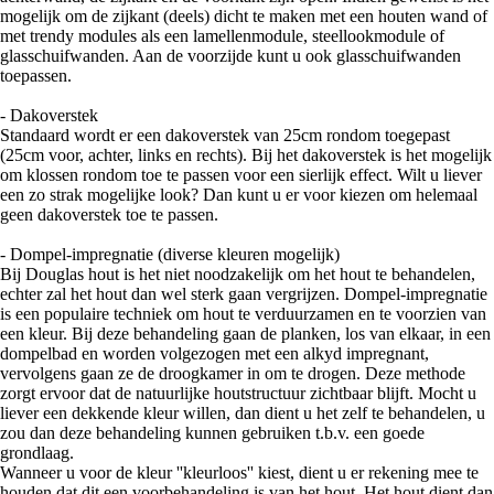
mogelijk om de zijkant (deels) dicht te maken met een houten wand of
met trendy modules als een lamellenmodule, steellookmodule of
glasschuifwanden. Aan de voorzijde kunt u ook glasschuifwanden
toepassen.
- Dakoverstek
Standaard wordt er een dakoverstek van 25cm rondom toegepast
(25cm voor, achter, links en rechts). Bij het dakoverstek is het mogelijk
om klossen rondom toe te passen voor een sierlijk effect. Wilt u liever
een zo strak mogelijke look? Dan kunt u er voor kiezen om helemaal
geen dakoverstek toe te passen.
- Dompel-impregnatie (diverse kleuren mogelijk)
Bij Douglas hout is het niet noodzakelijk om het hout te behandelen,
echter zal het hout dan wel sterk gaan vergrijzen. Dompel-impregnatie
is een populaire techniek om hout te verduurzamen en te voorzien van
een kleur. Bij deze behandeling gaan de planken, los van elkaar, in een
dompelbad en worden volgezogen met een alkyd impregnant,
vervolgens gaan ze de droogkamer in om te drogen. Deze methode
zorgt ervoor dat de natuurlijke houtstructuur zichtbaar blijft. Mocht u
liever een dekkende kleur willen, dan dient u het zelf te behandelen, u
zou dan deze behandeling kunnen gebruiken t.b.v. een goede
grondlaag.
Wanneer u voor de kleur ''kleurloos'' kiest, dient u er rekening mee te
houden dat dit een voorbehandeling is van het hout. Het hout dient dan