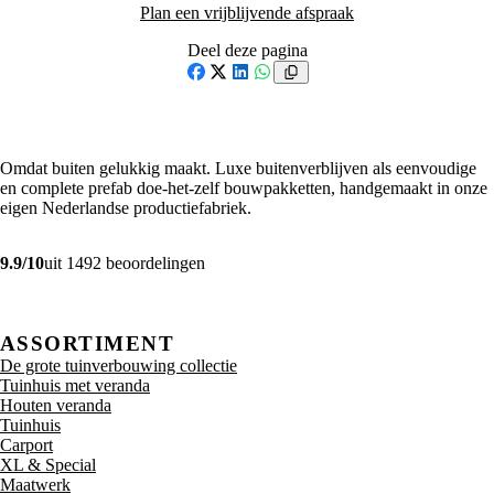
Plan een vrijblijvende afspraak
Deel deze pagina
Facebook
X
LinkedIn
WhatsApp
Omdat buiten gelukkig maakt. Luxe buitenverblijven als eenvoudige
en complete prefab doe-het-zelf bouwpakketten, handgemaakt in onze
eigen Nederlandse productiefabriek.
9.9/10
uit 1492 beoordelingen
ASSORTIMENT
De grote tuinverbouwing collectie
Tuinhuis met veranda
Houten veranda
Tuinhuis
Carport
XL & Special
Maatwerk