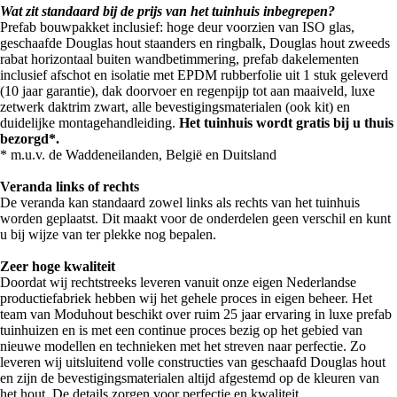
Wat zit standaard bij de prijs van het tuinhuis inbegrepen?
Prefab bouwpakket inclusief: hoge deur voorzien van ISO glas,
geschaafde Douglas hout staanders en ringbalk, Douglas hout zweeds
rabat horizontaal buiten wandbetimmering, prefab dakelementen
inclusief afschot en isolatie met EPDM rubberfolie uit 1 stuk geleverd
(10 jaar garantie), dak doorvoer en regenpijp tot aan maaiveld, luxe
zetwerk daktrim zwart, alle bevestigingsmaterialen (ook kit) en
duidelijke montagehandleiding.
Het tuinhuis wordt gratis bij u thuis
bezorgd*.
* m.u.v. de Waddeneilanden, België en Duitsland
Veranda links of rechts
De veranda kan standaard zowel links als rechts van het tuinhuis
worden geplaatst. Dit maakt voor de onderdelen geen verschil en kunt
u bij wijze van ter plekke nog bepalen.
Zeer hoge kwaliteit
Doordat wij rechtstreeks leveren vanuit onze eigen Nederlandse
productiefabriek hebben wij het gehele proces in eigen beheer. Het
team van Moduhout beschikt over ruim 25 jaar ervaring in luxe prefab
tuinhuizen en is met een continue proces bezig op het gebied van
nieuwe modellen en technieken met het streven naar perfectie. Zo
leveren wij uitsluitend volle constructies van geschaafd Douglas hout
en zijn de bevestigingsmaterialen altijd afgestemd op de kleuren van
het hout. De details zorgen voor perfectie en kwaliteit.