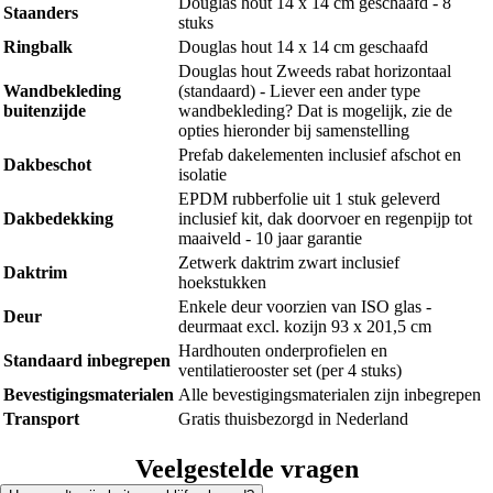
Douglas hout 14 x 14 cm geschaafd - 8
Staanders
stuks
Ringbalk
Douglas hout 14 x 14 cm geschaafd
Douglas hout Zweeds rabat horizontaal
Wandbekleding
(standaard) - Liever een ander type
buitenzijde
wandbekleding? Dat is mogelijk, zie de
opties hieronder bij samenstelling
Prefab dakelementen inclusief afschot en
Dakbeschot
isolatie
EPDM rubberfolie uit 1 stuk geleverd
Dakbedekking
inclusief kit, dak doorvoer en regenpijp tot
maaiveld - 10 jaar garantie
Zetwerk daktrim zwart inclusief
Daktrim
hoekstukken
Enkele deur voorzien van ISO glas -
Deur
deurmaat excl. kozijn 93 x 201,5 cm
Hardhouten onderprofielen en
Standaard inbegrepen
ventilatierooster set (per 4 stuks)
Bevestigingsmaterialen
Alle bevestigingsmaterialen zijn inbegrepen
Transport
Gratis thuisbezorgd in Nederland
Veelgestelde vragen