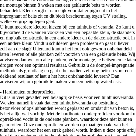
na montage binnen 8 weken met een gekleurde beits te worden
behandeld. Kleur zorgt er namelijk voor dat er pigment in het
impregnant of beits zit en dit biedt bescherming tegen UV straling,
welke vergrijzing tegen gaat.
U kunt meerdere kleuren kiezen bij een tuinhuis of veranda. Zo kunt u
bijvoorbeeld de wanden voorzien van een bepaalde kleur, de staanders
en ringbalk constructie in een andere kleur en de dakconstructie ook in
een andere kleur. Vindt u schilderen geen probleem en gaat u liever
zelf aan de slag? Uiteraard kunt u het hout ook gewoon onbehandeld
laten leveren of alle planken zelf voorzien van een gekleurde beits. Wij
adviseren dan wel om alle planken, vóór montage, te beitsen en te laten
drogen voor een optimaal resultaat. Gebruikt u de dompel-impregnatie
methode als grondlaag en gaat u het nadien zelf nog beitsen voor een
dekkend resultaat of laat u het hout onbehandeld leveren? Dan
adviseren wij om gebruik te maken van een beits op waterbasis.
- Hardhouten onderprofielen
Dit is in veel gevallen een belangrijke basis voor een tuinhuis/veranda.
We zien namelijk vaak dat een tuinhuis/veranda op bestrating,
betonvloer of opsluitbanden wordt geplaatst en omdat dit van beton is,
is het altijd wat vochtig. Met de hardhouten onderprofielen voorkomt u
optrekkend vocht in de onderste planken, waardoor deze niet kunnen
gaan rotten. Onze onderprofielen worden op maat gemaakt van het
tuinhuis, waardoor het een strak geheel wordt. Indien u deze optie erbij
kiest dan monteren wij in de fabriek de onderprofielen vast aan het