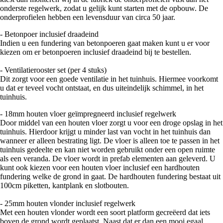
onderste regelwerk, zodat u gelijk kunt starten met de opbouw. De
onderprofielen hebben een levensduur van circa 50 jaar.
- Betonpoer inclusief draadeind
Indien u een fundering van betonpoeren gaat maken kunt u er voor
kiezen om er betonpoeren inclusief draadeind bij te bestellen.
- Ventilatierooster set (per 4 stuks)
Dit zorgt voor een goede ventilatie in het tuinhuis. Hiermee voorkomt
u dat er teveel vocht ontstaat, en dus uiteindelijk schimmel, in het
tuinhuis.
- 18mm houten vloer geïmpregneerd inclusief regelwerk
Door middel van een houten vloer zorgt u voor een droge opslag in het
tuinhuis. Hierdoor krijgt u minder last van vocht in het tuinhuis dan
wanneer er alleen bestrating ligt. De vloer is alleen toe te passen in het
tuinhuis gedeelte en kan niet worden gebruikt onder een open ruimte
als een veranda. De vloer wordt in prefab elementen aan geleverd. U
kunt ook kiezen voor een houten vloer inclusief een hardhouten
fundering welke de grond in gaat. De hardhouten fundering bestaat uit
100cm piketten, kantplank en slotbouten.
- 25mm houten vlonder inclusief regelwerk
Met een houten vlonder wordt een soort platform gecreëerd dat iets
boven de grond wordt geplaatst. Naast dat er dan een mooi egaal