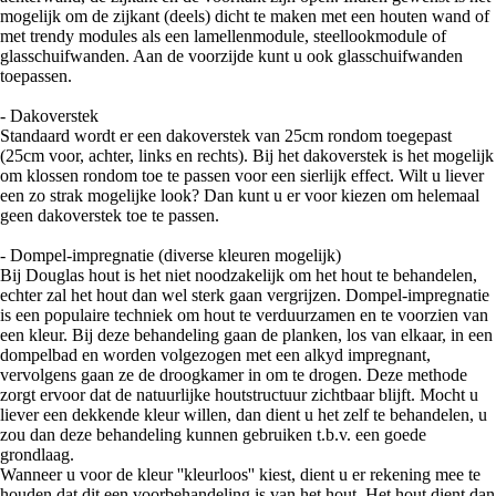
mogelijk om de zijkant (deels) dicht te maken met een houten wand of
met trendy modules als een lamellenmodule, steellookmodule of
glasschuifwanden. Aan de voorzijde kunt u ook glasschuifwanden
toepassen.
- Dakoverstek
Standaard wordt er een dakoverstek van 25cm rondom toegepast
(25cm voor, achter, links en rechts). Bij het dakoverstek is het mogelijk
om klossen rondom toe te passen voor een sierlijk effect. Wilt u liever
een zo strak mogelijke look? Dan kunt u er voor kiezen om helemaal
geen dakoverstek toe te passen.
- Dompel-impregnatie (diverse kleuren mogelijk)
Bij Douglas hout is het niet noodzakelijk om het hout te behandelen,
echter zal het hout dan wel sterk gaan vergrijzen. Dompel-impregnatie
is een populaire techniek om hout te verduurzamen en te voorzien van
een kleur. Bij deze behandeling gaan de planken, los van elkaar, in een
dompelbad en worden volgezogen met een alkyd impregnant,
vervolgens gaan ze de droogkamer in om te drogen. Deze methode
zorgt ervoor dat de natuurlijke houtstructuur zichtbaar blijft. Mocht u
liever een dekkende kleur willen, dan dient u het zelf te behandelen, u
zou dan deze behandeling kunnen gebruiken t.b.v. een goede
grondlaag.
Wanneer u voor de kleur ''kleurloos'' kiest, dient u er rekening mee te
houden dat dit een voorbehandeling is van het hout. Het hout dient dan