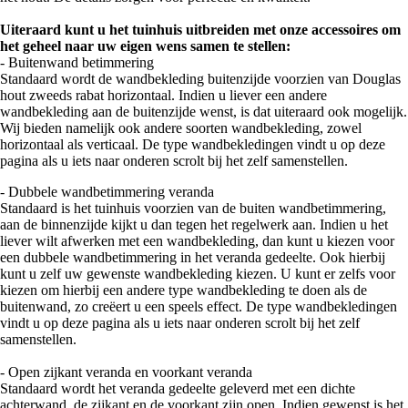
Uiteraard kunt u het tuinhuis uitbreiden met onze accessoires om
het geheel naar uw eigen wens samen te stellen:
- Buitenwand betimmering
Standaard wordt de wandbekleding buitenzijde voorzien van Douglas
hout zweeds rabat horizontaal. Indien u liever een andere
wandbekleding aan de buitenzijde wenst, is dat uiteraard ook mogelijk.
Wij bieden namelijk ook andere soorten wandbekleding, zowel
horizontaal als verticaal. De type wandbekledingen vindt u op deze
pagina als u iets naar onderen scrolt bij het zelf samenstellen.
- Dubbele wandbetimmering veranda
Standaard is het tuinhuis voorzien van de buiten wandbetimmering,
aan de binnenzijde kijkt u dan tegen het regelwerk aan. Indien u het
liever wilt afwerken met een wandbekleding, dan kunt u kiezen voor
een dubbele wandbetimmering in het veranda gedeelte. Ook hierbij
kunt u zelf uw gewenste wandbekleding kiezen. U kunt er zelfs voor
kiezen om hierbij een andere type wandbekleding te doen als de
buitenwand, zo creëert u een speels effect. De type wandbekledingen
vindt u op deze pagina als u iets naar onderen scrolt bij het zelf
samenstellen.
- Open zijkant veranda en voorkant veranda
Standaard wordt het veranda gedeelte geleverd met een dichte
achterwand, de zijkant en de voorkant zijn open. Indien gewenst is het