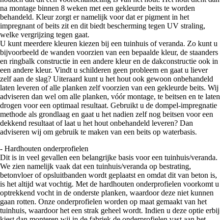
na montage binnen 8 weken met een gekleurde beits te worden
behandeld. Kleur zorgt er namelijk voor dat er pigment in het
impregnant of beits zit en dit biedt bescherming tegen UV straling,
welke vergrijzing tegen gaat.
U kunt meerdere kleuren kiezen bij een tuinhuis of veranda. Zo kunt u
bijvoorbeeld de wanden voorzien van een bepaalde kleur, de staanders
en ringbalk constructie in een andere kleur en de dakconstructie ook in
een andere kleur. Vindt u schilderen geen probleem en gaat u liever
zelf aan de slag? Uiteraard kunt u het hout ook gewoon onbehandeld
laten leveren of alle planken zelf voorzien van een gekleurde beits. Wij
adviseren dan wel om alle planken, vóór montage, te beitsen en te laten
drogen voor een optimaal resultaat. Gebruikt u de dompel-impregnatie
methode als grondlaag en gaat u het nadien zelf nog beitsen voor een
dekkend resultaat of laat u het hout onbehandeld leveren? Dan
adviseren wij om gebruik te maken van een beits op waterbasis.
- Hardhouten onderprofielen
Dit is in veel gevallen een belangrijke basis voor een tuinhuis/veranda.
We zien namelijk vaak dat een tuinhuis/veranda op bestrating,
betonvloer of opsluitbanden wordt geplaatst en omdat dit van beton is,
is het altijd wat vochtig. Met de hardhouten onderprofielen voorkomt u
optrekkend vocht in de onderste planken, waardoor deze niet kunnen
gaan rotten. Onze onderprofielen worden op maat gemaakt van het
tuinhuis, waardoor het een strak geheel wordt. Indien u deze optie erbij
kiest dan monteren wij in de fabriek de onderprofielen vast aan het