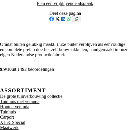
Plan een vrijblijvende afspraak
Deel deze pagina
Facebook
X
LinkedIn
WhatsApp
Omdat buiten gelukkig maakt. Luxe buitenverblijven als eenvoudige
en complete prefab doe-het-zelf bouwpakketten, handgemaakt in onze
eigen Nederlandse productiefabriek.
9.9/10
uit 1492 beoordelingen
ASSORTIMENT
De grote tuinverbouwing collectie
Tuinhuis met veranda
Houten veranda
Tuinhuis
Carport
XL & Special
Maatwerk