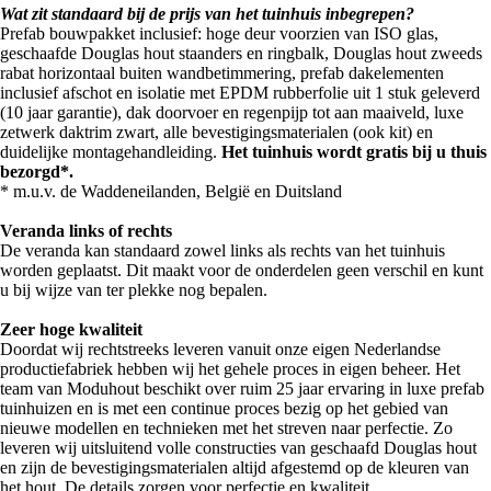
Wat zit standaard bij de prijs van het tuinhuis inbegrepen?
Prefab bouwpakket inclusief: hoge deur voorzien van ISO glas,
geschaafde Douglas hout staanders en ringbalk, Douglas hout zweeds
rabat horizontaal buiten wandbetimmering, prefab dakelementen
inclusief afschot en isolatie met EPDM rubberfolie uit 1 stuk geleverd
(10 jaar garantie), dak doorvoer en regenpijp tot aan maaiveld, luxe
zetwerk daktrim zwart, alle bevestigingsmaterialen (ook kit) en
duidelijke montagehandleiding.
Het tuinhuis wordt gratis bij u thuis
bezorgd*.
* m.u.v. de Waddeneilanden, België en Duitsland
Veranda links of rechts
De veranda kan standaard zowel links als rechts van het tuinhuis
worden geplaatst. Dit maakt voor de onderdelen geen verschil en kunt
u bij wijze van ter plekke nog bepalen.
Zeer hoge kwaliteit
Doordat wij rechtstreeks leveren vanuit onze eigen Nederlandse
productiefabriek hebben wij het gehele proces in eigen beheer. Het
team van Moduhout beschikt over ruim 25 jaar ervaring in luxe prefab
tuinhuizen en is met een continue proces bezig op het gebied van
nieuwe modellen en technieken met het streven naar perfectie. Zo
leveren wij uitsluitend volle constructies van geschaafd Douglas hout
en zijn de bevestigingsmaterialen altijd afgestemd op de kleuren van
het hout. De details zorgen voor perfectie en kwaliteit.