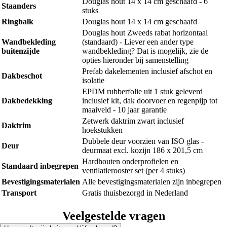
Douglas hout 14 x 14 cm geschaafd - 6
Staanders
stuks
Ringbalk
Douglas hout 14 x 14 cm geschaafd
Douglas hout Zweeds rabat horizontaal
Wandbekleding
(standaard) - Liever een ander type
buitenzijde
wandbekleding? Dat is mogelijk, zie de
opties hieronder bij samenstelling
Prefab dakelementen inclusief afschot en
Dakbeschot
isolatie
EPDM rubberfolie uit 1 stuk geleverd
Dakbedekking
inclusief kit, dak doorvoer en regenpijp tot
maaiveld - 10 jaar garantie
Zetwerk daktrim zwart inclusief
Daktrim
hoekstukken
Dubbele deur voorzien van ISO glas -
Deur
deurmaat excl. kozijn 186 x 201,5 cm
Hardhouten onderprofielen en
Standaard inbegrepen
ventilatierooster set (per 4 stuks)
Bevestigingsmaterialen
Alle bevestigingsmaterialen zijn inbegrepen
Transport
Gratis thuisbezorgd in Nederland
Veelgestelde vragen