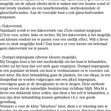
mogelijk om de zijkant (deels) dicht te maken met een houten wand of
met trendy modules als een lamellenmodule, steellookmodule of
glasschuifwanden. Aan de voorzijde kunt u ook glasschuifwanden
toepassen.
- Dakoverstek
Standaard wordt er een dakoverstek van 25cm rondom toegepast
(25cm voor, achter, links en rechts). Bij het dakoverstek is het mogelijk
om klossen rondom toe te passen voor een sierlijk effect. Wilt u liever
een zo strak mogelijke look? Dan kunt u er voor kiezen om helemaal
geen dakoverstek toe te passen.
- Dompel-impregnatie (diverse kleuren mogelijk)
Bij Douglas hout is het niet noodzakelijk om het hout te behandelen,
echter zal het hout dan wel sterk gaan vergrijzen. Dompel-impregnatie
is een populaire techniek om hout te verduurzamen en te voorzien van
een kleur. Bij deze behandeling gaan de planken, los van elkaar, in een
dompelbad en worden volgezogen met een alkyd impregnant,
vervolgens gaan ze de droogkamer in om te drogen. Deze methode
zorgt ervoor dat de natuurlijke houtstructuur zichtbaar blijft. Mocht u
liever een dekkende kleur willen, dan dient u het zelf te behandelen, u
zou dan deze behandeling kunnen gebruiken t.b.v. een goede
grondlaag.
Wanneer u voor de kleur ''kleurloos'' kiest, dient u er rekening mee te
houden dat dit een voorbehandeling is van het hout. Het hout dient dan