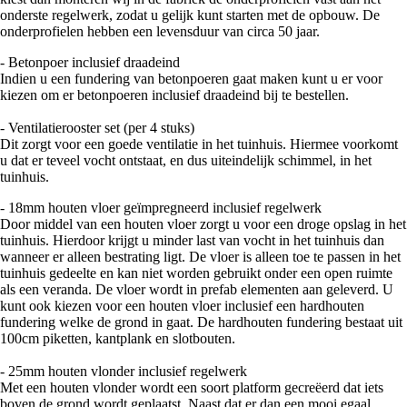
onderste regelwerk, zodat u gelijk kunt starten met de opbouw. De
onderprofielen hebben een levensduur van circa 50 jaar.
- Betonpoer inclusief draadeind
Indien u een fundering van betonpoeren gaat maken kunt u er voor
kiezen om er betonpoeren inclusief draadeind bij te bestellen.
- Ventilatierooster set (per 4 stuks)
Dit zorgt voor een goede ventilatie in het tuinhuis. Hiermee voorkomt
u dat er teveel vocht ontstaat, en dus uiteindelijk schimmel, in het
tuinhuis.
- 18mm houten vloer geïmpregneerd inclusief regelwerk
Door middel van een houten vloer zorgt u voor een droge opslag in het
tuinhuis. Hierdoor krijgt u minder last van vocht in het tuinhuis dan
wanneer er alleen bestrating ligt. De vloer is alleen toe te passen in het
tuinhuis gedeelte en kan niet worden gebruikt onder een open ruimte
als een veranda. De vloer wordt in prefab elementen aan geleverd. U
kunt ook kiezen voor een houten vloer inclusief een hardhouten
fundering welke de grond in gaat. De hardhouten fundering bestaat uit
100cm piketten, kantplank en slotbouten.
- 25mm houten vlonder inclusief regelwerk
Met een houten vlonder wordt een soort platform gecreëerd dat iets
boven de grond wordt geplaatst. Naast dat er dan een mooi egaal