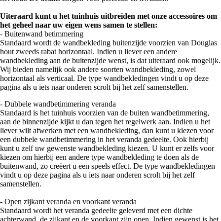
Uiteraard kunt u het tuinhuis uitbreiden met onze accessoires om
het geheel naar uw eigen wens samen te stellen:
- Buitenwand betimmering
Standaard wordt de wandbekleding buitenzijde voorzien van Douglas
hout zweeds rabat horizontaal. Indien u liever een andere
wandbekleding aan de buitenzijde wenst, is dat uiteraard ook mogelijk.
Wij bieden namelijk ook andere soorten wandbekleding, zowel
horizontaal als verticaal. De type wandbekledingen vindt u op deze
pagina als u iets naar onderen scrolt bij het zelf samenstellen.
- Dubbele wandbetimmering veranda
Standaard is het tuinhuis voorzien van de buiten wandbetimmering,
aan de binnenzijde kijkt u dan tegen het regelwerk aan. Indien u het
liever wilt afwerken met een wandbekleding, dan kunt u kiezen voor
een dubbele wandbetimmering in het veranda gedeelte. Ook hierbij
kunt u zelf uw gewenste wandbekleding kiezen. U kunt er zelfs voor
kiezen om hierbij een andere type wandbekleding te doen als de
buitenwand, zo creëert u een speels effect. De type wandbekledingen
vindt u op deze pagina als u iets naar onderen scrolt bij het zelf
samenstellen.
- Open zijkant veranda en voorkant veranda
Standaard wordt het veranda gedeelte geleverd met een dichte
achterwand, de zijkant en de voorkant zijn open. Indien gewenst is het