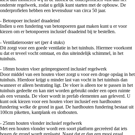
onderste regelwerk, zodat u gelijk kunt starten met de opbouw. De
onderprofielen hebben een levensduur van circa 50 jaar.
- Betonpoer inclusief draadeind
Indien u een fundering van betonpoeren gaat maken kunt u er voor
kiezen om er betonpoeren inclusief draadeind bij te bestellen.
- Ventilatierooster set (per 4 stuks)
Dit zorgt voor een goede ventilatie in het tuinhuis. Hiermee voorkomt
u dat er teveel vocht ontstaat, en dus uiteindelijk schimmel, in het
tuinhuis.
- 18mm houten vloer geïmpregneerd inclusief regelwerk
Door middel van een houten vloer zorgt u voor een droge opslag in het
tuinhuis. Hierdoor krijgt u minder last van vocht in het tuinhuis dan
wanneer er alleen bestrating ligt. De vloer is alleen toe te passen in het
tuinhuis gedeelte en kan niet worden gebruikt onder een open ruimte
als een veranda. De vloer wordt in prefab elementen aan geleverd. U
kunt ook kiezen voor een houten vloer inclusief een hardhouten
fundering welke de grond in gaat. De hardhouten fundering bestaat uit
100cm piketten, kantplank en slotbouten.
- 25mm houten vlonder inclusief regelwerk
Met een houten vlonder wordt een soort platform gecreëerd dat iets
boven de grond wordt geplaatst. Naast dat er dan een mooi egaal