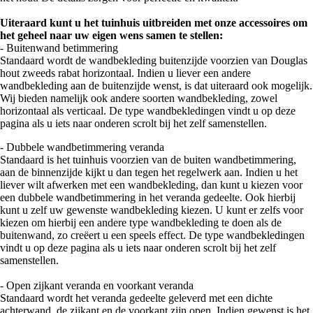
Uiteraard kunt u het tuinhuis uitbreiden met onze accessoires om
het geheel naar uw eigen wens samen te stellen:
- Buitenwand betimmering
Standaard wordt de wandbekleding buitenzijde voorzien van Douglas
hout zweeds rabat horizontaal. Indien u liever een andere
wandbekleding aan de buitenzijde wenst, is dat uiteraard ook mogelijk.
Wij bieden namelijk ook andere soorten wandbekleding, zowel
horizontaal als verticaal. De type wandbekledingen vindt u op deze
pagina als u iets naar onderen scrolt bij het zelf samenstellen.
- Dubbele wandbetimmering veranda
Standaard is het tuinhuis voorzien van de buiten wandbetimmering,
aan de binnenzijde kijkt u dan tegen het regelwerk aan. Indien u het
liever wilt afwerken met een wandbekleding, dan kunt u kiezen voor
een dubbele wandbetimmering in het veranda gedeelte. Ook hierbij
kunt u zelf uw gewenste wandbekleding kiezen. U kunt er zelfs voor
kiezen om hierbij een andere type wandbekleding te doen als de
buitenwand, zo creëert u een speels effect. De type wandbekledingen
vindt u op deze pagina als u iets naar onderen scrolt bij het zelf
samenstellen.
- Open zijkant veranda en voorkant veranda
Standaard wordt het veranda gedeelte geleverd met een dichte
achterwand, de zijkant en de voorkant zijn open. Indien gewenst is het