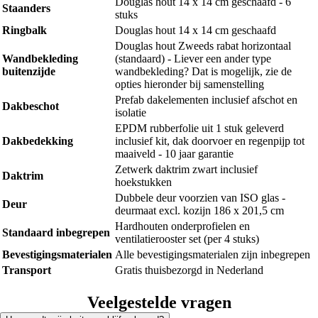
Douglas hout 14 x 14 cm geschaafd - 6
Staanders
stuks
Ringbalk
Douglas hout 14 x 14 cm geschaafd
Douglas hout Zweeds rabat horizontaal
Wandbekleding
(standaard) - Liever een ander type
buitenzijde
wandbekleding? Dat is mogelijk, zie de
opties hieronder bij samenstelling
Prefab dakelementen inclusief afschot en
Dakbeschot
isolatie
EPDM rubberfolie uit 1 stuk geleverd
Dakbedekking
inclusief kit, dak doorvoer en regenpijp tot
maaiveld - 10 jaar garantie
Zetwerk daktrim zwart inclusief
Daktrim
hoekstukken
Dubbele deur voorzien van ISO glas -
Deur
deurmaat excl. kozijn 186 x 201,5 cm
Hardhouten onderprofielen en
Standaard inbegrepen
ventilatierooster set (per 4 stuks)
Bevestigingsmaterialen
Alle bevestigingsmaterialen zijn inbegrepen
Transport
Gratis thuisbezorgd in Nederland
Veelgestelde vragen