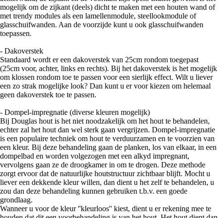
mogelijk om de zijkant (deels) dicht te maken met een houten wand of
met trendy modules als een lamellenmodule, steellookmodule of
glasschuifwanden. Aan de voorzijde kunt u ook glasschuifwanden
toepassen.
- Dakoverstek
Standaard wordt er een dakoverstek van 25cm rondom toegepast
(25cm voor, achter, links en rechts). Bij het dakoverstek is het mogelijk
om klossen rondom toe te passen voor een sierlijk effect. Wilt u liever
een zo strak mogelijke look? Dan kunt u er voor kiezen om helemaal
geen dakoverstek toe te passen.
- Dompel-impregnatie (diverse kleuren mogelijk)
Bij Douglas hout is het niet noodzakelijk om het hout te behandelen,
echter zal het hout dan wel sterk gaan vergrijzen. Dompel-impregnatie
is een populaire techniek om hout te verduurzamen en te voorzien van
een kleur. Bij deze behandeling gaan de planken, los van elkaar, in een
dompelbad en worden volgezogen met een alkyd impregnant,
vervolgens gaan ze de droogkamer in om te drogen. Deze methode
zorgt ervoor dat de natuurlijke houtstructuur zichtbaar blijft. Mocht u
liever een dekkende kleur willen, dan dient u het zelf te behandelen, u
zou dan deze behandeling kunnen gebruiken t.b.v. een goede
grondlaag.
Wanneer u voor de kleur ''kleurloos'' kiest, dient u er rekening mee te
houden dat dit een voorbehandeling is van het hout. Het hout dient dan