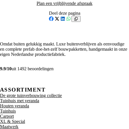
Plan een vrijblijvende afspraak
Deel deze pagina
Facebook
X
LinkedIn
WhatsApp
Omdat buiten gelukkig maakt. Luxe buitenverblijven als eenvoudige
en complete prefab doe-het-zelf bouwpakketten, handgemaakt in onze
eigen Nederlandse productiefabriek.
9.9/10
uit 1492 beoordelingen
ASSORTIMENT
De grote tuinverbouwing collectie
Tuinhuis met veranda
Houten veranda
Tuinhuis
Carport
XL & Special
Maatwerk