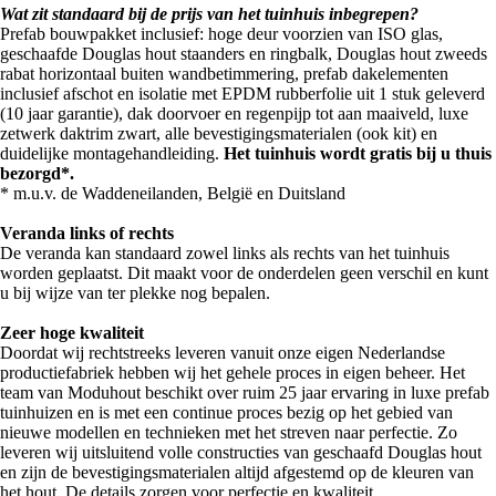
Wat zit standaard bij de prijs van het tuinhuis inbegrepen?
Prefab bouwpakket inclusief: hoge deur voorzien van ISO glas,
geschaafde Douglas hout staanders en ringbalk, Douglas hout zweeds
rabat horizontaal buiten wandbetimmering, prefab dakelementen
inclusief afschot en isolatie met EPDM rubberfolie uit 1 stuk geleverd
(10 jaar garantie), dak doorvoer en regenpijp tot aan maaiveld, luxe
zetwerk daktrim zwart, alle bevestigingsmaterialen (ook kit) en
duidelijke montagehandleiding.
Het tuinhuis wordt gratis bij u thuis
bezorgd*.
* m.u.v. de Waddeneilanden, België en Duitsland
Veranda links of rechts
De veranda kan standaard zowel links als rechts van het tuinhuis
worden geplaatst. Dit maakt voor de onderdelen geen verschil en kunt
u bij wijze van ter plekke nog bepalen.
Zeer hoge kwaliteit
Doordat wij rechtstreeks leveren vanuit onze eigen Nederlandse
productiefabriek hebben wij het gehele proces in eigen beheer. Het
team van Moduhout beschikt over ruim 25 jaar ervaring in luxe prefab
tuinhuizen en is met een continue proces bezig op het gebied van
nieuwe modellen en technieken met het streven naar perfectie. Zo
leveren wij uitsluitend volle constructies van geschaafd Douglas hout
en zijn de bevestigingsmaterialen altijd afgestemd op de kleuren van
het hout. De details zorgen voor perfectie en kwaliteit.