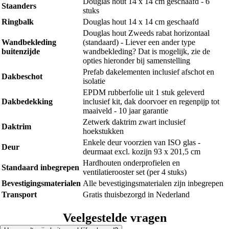
Douglas hout 14 x 14 cm geschaafd - 6
Staanders
stuks
Ringbalk
Douglas hout 14 x 14 cm geschaafd
Douglas hout Zweeds rabat horizontaal
Wandbekleding
(standaard) - Liever een ander type
buitenzijde
wandbekleding? Dat is mogelijk, zie de
opties hieronder bij samenstelling
Prefab dakelementen inclusief afschot en
Dakbeschot
isolatie
EPDM rubberfolie uit 1 stuk geleverd
Dakbedekking
inclusief kit, dak doorvoer en regenpijp tot
maaiveld - 10 jaar garantie
Zetwerk daktrim zwart inclusief
Daktrim
hoekstukken
Enkele deur voorzien van ISO glas -
Deur
deurmaat excl. kozijn 93 x 201,5 cm
Hardhouten onderprofielen en
Standaard inbegrepen
ventilatierooster set (per 4 stuks)
Bevestigingsmaterialen
Alle bevestigingsmaterialen zijn inbegrepen
Transport
Gratis thuisbezorgd in Nederland
Veelgestelde vragen