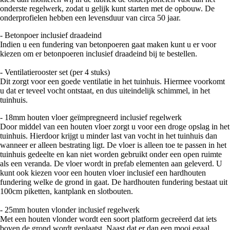
onderste regelwerk, zodat u gelijk kunt starten met de opbouw. De
onderprofielen hebben een levensduur van circa 50 jaar.
- Betonpoer inclusief draadeind
Indien u een fundering van betonpoeren gaat maken kunt u er voor
kiezen om er betonpoeren inclusief draadeind bij te bestellen.
- Ventilatierooster set (per 4 stuks)
Dit zorgt voor een goede ventilatie in het tuinhuis. Hiermee voorkomt
u dat er teveel vocht ontstaat, en dus uiteindelijk schimmel, in het
tuinhuis.
- 18mm houten vloer geïmpregneerd inclusief regelwerk
Door middel van een houten vloer zorgt u voor een droge opslag in het
tuinhuis. Hierdoor krijgt u minder last van vocht in het tuinhuis dan
wanneer er alleen bestrating ligt. De vloer is alleen toe te passen in het
tuinhuis gedeelte en kan niet worden gebruikt onder een open ruimte
als een veranda. De vloer wordt in prefab elementen aan geleverd. U
kunt ook kiezen voor een houten vloer inclusief een hardhouten
fundering welke de grond in gaat. De hardhouten fundering bestaat uit
100cm piketten, kantplank en slotbouten.
- 25mm houten vlonder inclusief regelwerk
Met een houten vlonder wordt een soort platform gecreëerd dat iets
boven de grond wordt geplaatst. Naast dat er dan een mooi egaal