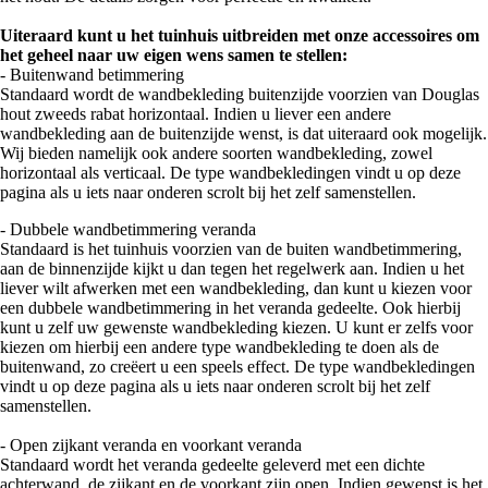
Uiteraard kunt u het tuinhuis uitbreiden met onze accessoires om
het geheel naar uw eigen wens samen te stellen:
- Buitenwand betimmering
Standaard wordt de wandbekleding buitenzijde voorzien van Douglas
hout zweeds rabat horizontaal. Indien u liever een andere
wandbekleding aan de buitenzijde wenst, is dat uiteraard ook mogelijk.
Wij bieden namelijk ook andere soorten wandbekleding, zowel
horizontaal als verticaal. De type wandbekledingen vindt u op deze
pagina als u iets naar onderen scrolt bij het zelf samenstellen.
- Dubbele wandbetimmering veranda
Standaard is het tuinhuis voorzien van de buiten wandbetimmering,
aan de binnenzijde kijkt u dan tegen het regelwerk aan. Indien u het
liever wilt afwerken met een wandbekleding, dan kunt u kiezen voor
een dubbele wandbetimmering in het veranda gedeelte. Ook hierbij
kunt u zelf uw gewenste wandbekleding kiezen. U kunt er zelfs voor
kiezen om hierbij een andere type wandbekleding te doen als de
buitenwand, zo creëert u een speels effect. De type wandbekledingen
vindt u op deze pagina als u iets naar onderen scrolt bij het zelf
samenstellen.
- Open zijkant veranda en voorkant veranda
Standaard wordt het veranda gedeelte geleverd met een dichte
achterwand, de zijkant en de voorkant zijn open. Indien gewenst is het