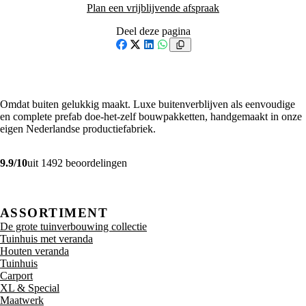
Plan een vrijblijvende afspraak
Deel deze pagina
Facebook
X
LinkedIn
WhatsApp
Omdat buiten gelukkig maakt. Luxe buitenverblijven als eenvoudige
en complete prefab doe-het-zelf bouwpakketten, handgemaakt in onze
eigen Nederlandse productiefabriek.
9.9/10
uit 1492 beoordelingen
ASSORTIMENT
De grote tuinverbouwing collectie
Tuinhuis met veranda
Houten veranda
Tuinhuis
Carport
XL & Special
Maatwerk