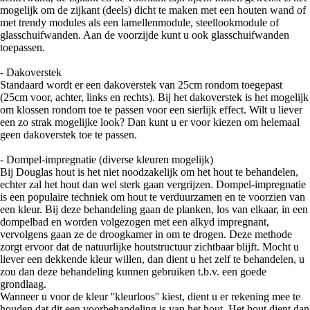
mogelijk om de zijkant (deels) dicht te maken met een houten wand of
met trendy modules als een lamellenmodule, steellookmodule of
glasschuifwanden. Aan de voorzijde kunt u ook glasschuifwanden
toepassen.
- Dakoverstek
Standaard wordt er een dakoverstek van 25cm rondom toegepast
(25cm voor, achter, links en rechts). Bij het dakoverstek is het mogelijk
om klossen rondom toe te passen voor een sierlijk effect. Wilt u liever
een zo strak mogelijke look? Dan kunt u er voor kiezen om helemaal
geen dakoverstek toe te passen.
- Dompel-impregnatie (diverse kleuren mogelijk)
Bij Douglas hout is het niet noodzakelijk om het hout te behandelen,
echter zal het hout dan wel sterk gaan vergrijzen. Dompel-impregnatie
is een populaire techniek om hout te verduurzamen en te voorzien van
een kleur. Bij deze behandeling gaan de planken, los van elkaar, in een
dompelbad en worden volgezogen met een alkyd impregnant,
vervolgens gaan ze de droogkamer in om te drogen. Deze methode
zorgt ervoor dat de natuurlijke houtstructuur zichtbaar blijft. Mocht u
liever een dekkende kleur willen, dan dient u het zelf te behandelen, u
zou dan deze behandeling kunnen gebruiken t.b.v. een goede
grondlaag.
Wanneer u voor de kleur ''kleurloos'' kiest, dient u er rekening mee te
houden dat dit een voorbehandeling is van het hout. Het hout dient dan