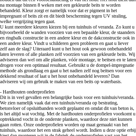
na montage binnen 8 weken met een gekleurde beits te worden
behandeld. Kleur zorgt er namelijk voor dat er pigment in het
impregnant of beits zit en dit biedt bescherming tegen UV straling,
welke vergrijzing tegen gaat.
U kunt meerdere kleuren kiezen bij een tuinhuis of veranda. Zo kunt u
bijvoorbeeld de wanden voorzien van een bepaalde kleur, de staanders
en ringbalk constructie in een andere kleur en de dakconstructie ook in
een andere kleur. Vindt u schilderen geen probleem en gaat u liever
zelf aan de slag? Uiteraard kunt u het hout ook gewoon onbehandeld
laten leveren of alle planken zelf voorzien van een gekleurde beits. Wij
adviseren dan wel om alle planken, vóór montage, te beitsen en te laten
drogen voor een optimaal resultaat. Gebruikt u de dompel-impregnatie
methode als grondlaag en gaat u het nadien zelf nog beitsen voor een
dekkend resultaat of laat u het hout onbehandeld leveren? Dan
adviseren wij om gebruik te maken van een beits op waterbasis.
- Hardhouten onderprofielen
Dit is in veel gevallen een belangrijke basis voor een tuinhuis/veranda.
We zien namelijk vaak dat een tuinhuis/veranda op bestrating,
betonvloer of opsluitbanden wordt geplaatst en omdat dit van beton is,
is het altijd wat vochtig. Met de hardhouten onderprofielen voorkomt u
optrekkend vocht in de onderste planken, waardoor deze niet kunnen
gaan rotten. Onze onderprofielen worden op maat gemaakt van het
tuinhuis, waardoor het een strak geheel wordt. Indien u deze optie erbij
kiest dan monteren wij in de fabriek de onderprofielen vast aan het