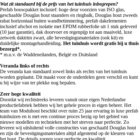
Wat zit standaard bij de prijs van het tuinhuis inbegrepen?
Prefab bouwpakket inclusief: hoge deur voorzien van ISO glas,
geschaafde Douglas hout staanders en ringbalk, Douglas hout zweeds
rabat horizontaal buiten wandbetimmering, prefab dakelementen
inclusief afschot en isolatie met EPDM rubberfolie uit 1 stuk geleverd
(10 jaar garantie), dak doorvoer en regenpijp tot aan maaiveld, luxe
zetwerk daktrim zwart, alle bevestigingsmaterialen (ook kit) en
duidelijke montagehandleiding.
Het tuinhuis wordt gratis bij u thuis
bezorgd*.
* m.u.v. de Waddeneilanden, België en Duitsland
Veranda links of rechts
De veranda kan standaard zowel links als rechts van het tuinhuis
worden geplaatst. Dit maakt voor de onderdelen geen verschil en kunt
u bij wijze van ter plekke nog bepalen.
Zeer hoge kwaliteit
Doordat wij rechtstreeks leveren vanuit onze eigen Nederlandse
productiefabriek hebben wij het gehele proces in eigen beheer. Het
team van Moduhout beschikt over ruim 25 jaar ervaring in luxe prefab
tuinhuizen en is met een continue proces bezig op het gebied van
nieuwe modellen en technieken met het streven naar perfectie. Zo
leveren wij uitsluitend volle constructies van geschaafd Douglas hout
en zijn de bevestigingsmaterialen altijd afgestemd op de kleuren van
het hout. De details zorgen voor perfectie en kwaliteit.