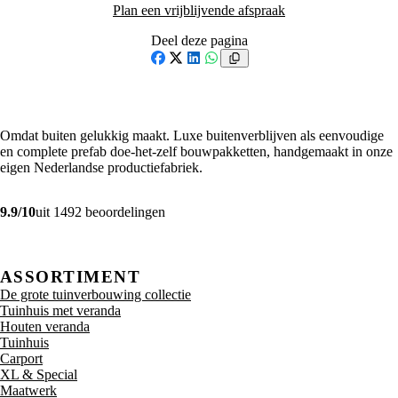
Plan een vrijblijvende afspraak
Deel deze pagina
Facebook
X
LinkedIn
WhatsApp
Omdat buiten gelukkig maakt. Luxe buitenverblijven als eenvoudige
en complete prefab doe-het-zelf bouwpakketten, handgemaakt in onze
eigen Nederlandse productiefabriek.
9.9/10
uit 1492 beoordelingen
ASSORTIMENT
De grote tuinverbouwing collectie
Tuinhuis met veranda
Houten veranda
Tuinhuis
Carport
XL & Special
Maatwerk