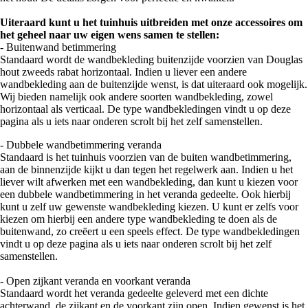
Uiteraard kunt u het tuinhuis uitbreiden met onze accessoires om
het geheel naar uw eigen wens samen te stellen:
- Buitenwand betimmering
Standaard wordt de wandbekleding buitenzijde voorzien van Douglas
hout zweeds rabat horizontaal. Indien u liever een andere
wandbekleding aan de buitenzijde wenst, is dat uiteraard ook mogelijk.
Wij bieden namelijk ook andere soorten wandbekleding, zowel
horizontaal als verticaal. De type wandbekledingen vindt u op deze
pagina als u iets naar onderen scrolt bij het zelf samenstellen.
- Dubbele wandbetimmering veranda
Standaard is het tuinhuis voorzien van de buiten wandbetimmering,
aan de binnenzijde kijkt u dan tegen het regelwerk aan. Indien u het
liever wilt afwerken met een wandbekleding, dan kunt u kiezen voor
een dubbele wandbetimmering in het veranda gedeelte. Ook hierbij
kunt u zelf uw gewenste wandbekleding kiezen. U kunt er zelfs voor
kiezen om hierbij een andere type wandbekleding te doen als de
buitenwand, zo creëert u een speels effect. De type wandbekledingen
vindt u op deze pagina als u iets naar onderen scrolt bij het zelf
samenstellen.
- Open zijkant veranda en voorkant veranda
Standaard wordt het veranda gedeelte geleverd met een dichte
achterwand, de zijkant en de voorkant zijn open. Indien gewenst is het