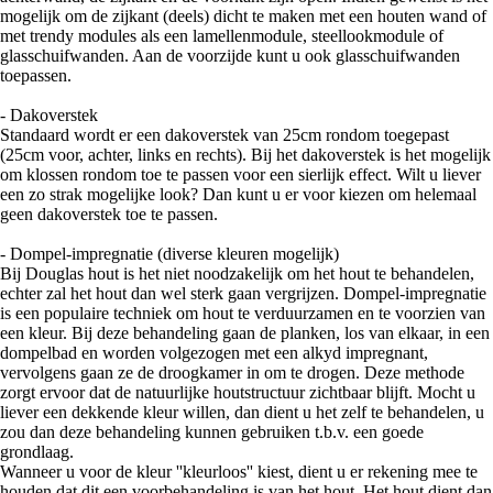
mogelijk om de zijkant (deels) dicht te maken met een houten wand of
met trendy modules als een lamellenmodule, steellookmodule of
glasschuifwanden. Aan de voorzijde kunt u ook glasschuifwanden
toepassen.
- Dakoverstek
Standaard wordt er een dakoverstek van 25cm rondom toegepast
(25cm voor, achter, links en rechts). Bij het dakoverstek is het mogelijk
om klossen rondom toe te passen voor een sierlijk effect. Wilt u liever
een zo strak mogelijke look? Dan kunt u er voor kiezen om helemaal
geen dakoverstek toe te passen.
- Dompel-impregnatie (diverse kleuren mogelijk)
Bij Douglas hout is het niet noodzakelijk om het hout te behandelen,
echter zal het hout dan wel sterk gaan vergrijzen. Dompel-impregnatie
is een populaire techniek om hout te verduurzamen en te voorzien van
een kleur. Bij deze behandeling gaan de planken, los van elkaar, in een
dompelbad en worden volgezogen met een alkyd impregnant,
vervolgens gaan ze de droogkamer in om te drogen. Deze methode
zorgt ervoor dat de natuurlijke houtstructuur zichtbaar blijft. Mocht u
liever een dekkende kleur willen, dan dient u het zelf te behandelen, u
zou dan deze behandeling kunnen gebruiken t.b.v. een goede
grondlaag.
Wanneer u voor de kleur ''kleurloos'' kiest, dient u er rekening mee te
houden dat dit een voorbehandeling is van het hout. Het hout dient dan