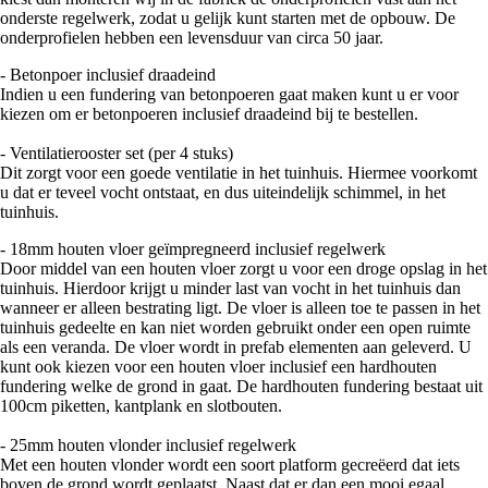
onderste regelwerk, zodat u gelijk kunt starten met de opbouw. De
onderprofielen hebben een levensduur van circa 50 jaar.
- Betonpoer inclusief draadeind
Indien u een fundering van betonpoeren gaat maken kunt u er voor
kiezen om er betonpoeren inclusief draadeind bij te bestellen.
- Ventilatierooster set (per 4 stuks)
Dit zorgt voor een goede ventilatie in het tuinhuis. Hiermee voorkomt
u dat er teveel vocht ontstaat, en dus uiteindelijk schimmel, in het
tuinhuis.
- 18mm houten vloer geïmpregneerd inclusief regelwerk
Door middel van een houten vloer zorgt u voor een droge opslag in het
tuinhuis. Hierdoor krijgt u minder last van vocht in het tuinhuis dan
wanneer er alleen bestrating ligt. De vloer is alleen toe te passen in het
tuinhuis gedeelte en kan niet worden gebruikt onder een open ruimte
als een veranda. De vloer wordt in prefab elementen aan geleverd. U
kunt ook kiezen voor een houten vloer inclusief een hardhouten
fundering welke de grond in gaat. De hardhouten fundering bestaat uit
100cm piketten, kantplank en slotbouten.
- 25mm houten vlonder inclusief regelwerk
Met een houten vlonder wordt een soort platform gecreëerd dat iets
boven de grond wordt geplaatst. Naast dat er dan een mooi egaal