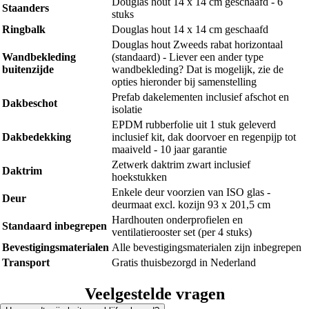
Douglas hout 14 x 14 cm geschaafd - 6
Staanders
stuks
Ringbalk
Douglas hout 14 x 14 cm geschaafd
Douglas hout Zweeds rabat horizontaal
Wandbekleding
(standaard) - Liever een ander type
buitenzijde
wandbekleding? Dat is mogelijk, zie de
opties hieronder bij samenstelling
Prefab dakelementen inclusief afschot en
Dakbeschot
isolatie
EPDM rubberfolie uit 1 stuk geleverd
Dakbedekking
inclusief kit, dak doorvoer en regenpijp tot
maaiveld - 10 jaar garantie
Zetwerk daktrim zwart inclusief
Daktrim
hoekstukken
Enkele deur voorzien van ISO glas -
Deur
deurmaat excl. kozijn 93 x 201,5 cm
Hardhouten onderprofielen en
Standaard inbegrepen
ventilatierooster set (per 4 stuks)
Bevestigingsmaterialen
Alle bevestigingsmaterialen zijn inbegrepen
Transport
Gratis thuisbezorgd in Nederland
Veelgestelde vragen