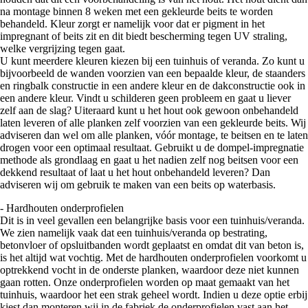
na montage binnen 8 weken met een gekleurde beits te worden
behandeld. Kleur zorgt er namelijk voor dat er pigment in het
impregnant of beits zit en dit biedt bescherming tegen UV straling,
welke vergrijzing tegen gaat.
U kunt meerdere kleuren kiezen bij een tuinhuis of veranda. Zo kunt u
bijvoorbeeld de wanden voorzien van een bepaalde kleur, de staanders
en ringbalk constructie in een andere kleur en de dakconstructie ook in
een andere kleur. Vindt u schilderen geen probleem en gaat u liever
zelf aan de slag? Uiteraard kunt u het hout ook gewoon onbehandeld
laten leveren of alle planken zelf voorzien van een gekleurde beits. Wij
adviseren dan wel om alle planken, vóór montage, te beitsen en te laten
drogen voor een optimaal resultaat. Gebruikt u de dompel-impregnatie
methode als grondlaag en gaat u het nadien zelf nog beitsen voor een
dekkend resultaat of laat u het hout onbehandeld leveren? Dan
adviseren wij om gebruik te maken van een beits op waterbasis.
- Hardhouten onderprofielen
Dit is in veel gevallen een belangrijke basis voor een tuinhuis/veranda.
We zien namelijk vaak dat een tuinhuis/veranda op bestrating,
betonvloer of opsluitbanden wordt geplaatst en omdat dit van beton is,
is het altijd wat vochtig. Met de hardhouten onderprofielen voorkomt u
optrekkend vocht in de onderste planken, waardoor deze niet kunnen
gaan rotten. Onze onderprofielen worden op maat gemaakt van het
tuinhuis, waardoor het een strak geheel wordt. Indien u deze optie erbij
kiest dan monteren wij in de fabriek de onderprofielen vast aan het