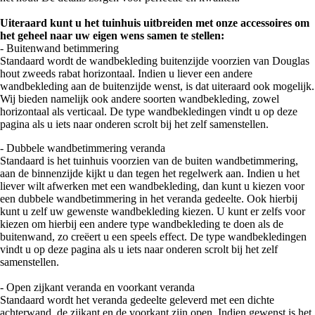
Uiteraard kunt u het tuinhuis uitbreiden met onze accessoires om
het geheel naar uw eigen wens samen te stellen:
- Buitenwand betimmering
Standaard wordt de wandbekleding buitenzijde voorzien van Douglas
hout zweeds rabat horizontaal. Indien u liever een andere
wandbekleding aan de buitenzijde wenst, is dat uiteraard ook mogelijk.
Wij bieden namelijk ook andere soorten wandbekleding, zowel
horizontaal als verticaal. De type wandbekledingen vindt u op deze
pagina als u iets naar onderen scrolt bij het zelf samenstellen.
- Dubbele wandbetimmering veranda
Standaard is het tuinhuis voorzien van de buiten wandbetimmering,
aan de binnenzijde kijkt u dan tegen het regelwerk aan. Indien u het
liever wilt afwerken met een wandbekleding, dan kunt u kiezen voor
een dubbele wandbetimmering in het veranda gedeelte. Ook hierbij
kunt u zelf uw gewenste wandbekleding kiezen. U kunt er zelfs voor
kiezen om hierbij een andere type wandbekleding te doen als de
buitenwand, zo creëert u een speels effect. De type wandbekledingen
vindt u op deze pagina als u iets naar onderen scrolt bij het zelf
samenstellen.
- Open zijkant veranda en voorkant veranda
Standaard wordt het veranda gedeelte geleverd met een dichte
achterwand, de zijkant en de voorkant zijn open. Indien gewenst is het