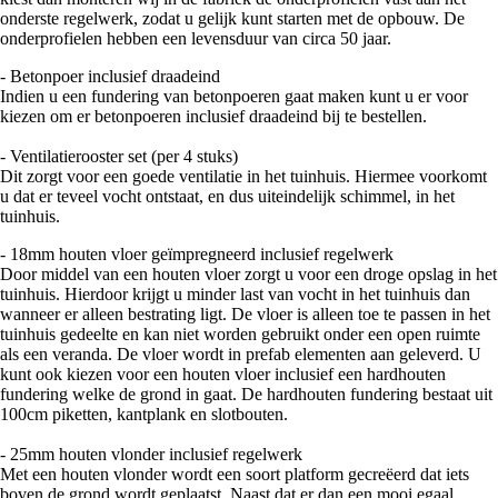
onderste regelwerk, zodat u gelijk kunt starten met de opbouw. De
onderprofielen hebben een levensduur van circa 50 jaar.
- Betonpoer inclusief draadeind
Indien u een fundering van betonpoeren gaat maken kunt u er voor
kiezen om er betonpoeren inclusief draadeind bij te bestellen.
- Ventilatierooster set (per 4 stuks)
Dit zorgt voor een goede ventilatie in het tuinhuis. Hiermee voorkomt
u dat er teveel vocht ontstaat, en dus uiteindelijk schimmel, in het
tuinhuis.
- 18mm houten vloer geïmpregneerd inclusief regelwerk
Door middel van een houten vloer zorgt u voor een droge opslag in het
tuinhuis. Hierdoor krijgt u minder last van vocht in het tuinhuis dan
wanneer er alleen bestrating ligt. De vloer is alleen toe te passen in het
tuinhuis gedeelte en kan niet worden gebruikt onder een open ruimte
als een veranda. De vloer wordt in prefab elementen aan geleverd. U
kunt ook kiezen voor een houten vloer inclusief een hardhouten
fundering welke de grond in gaat. De hardhouten fundering bestaat uit
100cm piketten, kantplank en slotbouten.
- 25mm houten vlonder inclusief regelwerk
Met een houten vlonder wordt een soort platform gecreëerd dat iets
boven de grond wordt geplaatst. Naast dat er dan een mooi egaal