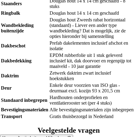
Douglas hout 14 x 14 cm geschaafd - 8
Staanders
stuks
Ringbalk
Douglas hout 14 x 14 cm geschaafd
Douglas hout Zweeds rabat horizontaal
Wandbekleding
(standaard) - Liever een ander type
buitenzijde
wandbekleding? Dat is mogelijk, zie de
opties hieronder bij samenstelling
Prefab dakelementen inclusief afschot en
Dakbeschot
isolatie
EPDM rubberfolie uit 1 stuk geleverd
Dakbedekking
inclusief kit, dak doorvoer en regenpijp tot
maaiveld - 10 jaar garantie
Zetwerk daktrim zwart inclusief
Daktrim
hoekstukken
Enkele deur voorzien van ISO glas -
Deur
deurmaat excl. kozijn 93 x 201,5 cm
Hardhouten onderprofielen en
Standaard inbegrepen
ventilatierooster set (per 4 stuks)
Bevestigingsmaterialen
Alle bevestigingsmaterialen zijn inbegrepen
Transport
Gratis thuisbezorgd in Nederland
Veelgestelde vragen