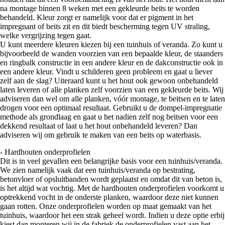
na montage binnen 8 weken met een gekleurde beits te worden
behandeld. Kleur zorgt er namelijk voor dat er pigment in het
impregnant of beits zit en dit biedt bescherming tegen UV straling,
welke vergrijzing tegen gaat.
U kunt meerdere kleuren kiezen bij een tuinhuis of veranda. Zo kunt u
bijvoorbeeld de wanden voorzien van een bepaalde kleur, de staanders
en ringbalk constructie in een andere kleur en de dakconstructie ook in
een andere kleur. Vindt u schilderen geen probleem en gaat u liever
zelf aan de slag? Uiteraard kunt u het hout ook gewoon onbehandeld
laten leveren of alle planken zelf voorzien van een gekleurde beits. Wij
adviseren dan wel om alle planken, vóór montage, te beitsen en te laten
drogen voor een optimaal resultaat. Gebruikt u de dompel-impregnatie
methode als grondlaag en gaat u het nadien zelf nog beitsen voor een
dekkend resultaat of laat u het hout onbehandeld leveren? Dan
adviseren wij om gebruik te maken van een beits op waterbasis.
- Hardhouten onderprofielen
Dit is in veel gevallen een belangrijke basis voor een tuinhuis/veranda.
We zien namelijk vaak dat een tuinhuis/veranda op bestrating,
betonvloer of opsluitbanden wordt geplaatst en omdat dit van beton is,
is het altijd wat vochtig. Met de hardhouten onderprofielen voorkomt u
optrekkend vocht in de onderste planken, waardoor deze niet kunnen
gaan rotten. Onze onderprofielen worden op maat gemaakt van het
tuinhuis, waardoor het een strak geheel wordt. Indien u deze optie erbij
kiest dan monteren wij in de fabriek de onderprofielen vast aan het