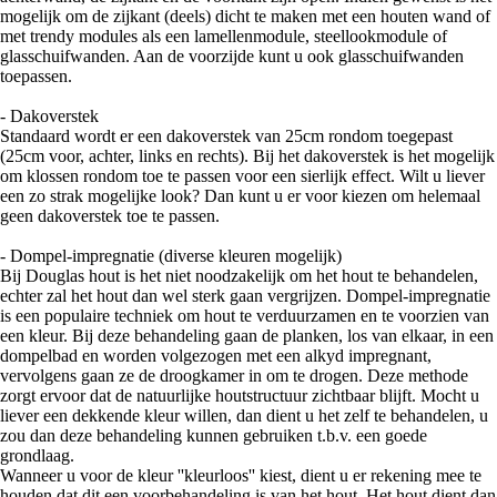
mogelijk om de zijkant (deels) dicht te maken met een houten wand of
met trendy modules als een lamellenmodule, steellookmodule of
glasschuifwanden. Aan de voorzijde kunt u ook glasschuifwanden
toepassen.
- Dakoverstek
Standaard wordt er een dakoverstek van 25cm rondom toegepast
(25cm voor, achter, links en rechts). Bij het dakoverstek is het mogelijk
om klossen rondom toe te passen voor een sierlijk effect. Wilt u liever
een zo strak mogelijke look? Dan kunt u er voor kiezen om helemaal
geen dakoverstek toe te passen.
- Dompel-impregnatie (diverse kleuren mogelijk)
Bij Douglas hout is het niet noodzakelijk om het hout te behandelen,
echter zal het hout dan wel sterk gaan vergrijzen. Dompel-impregnatie
is een populaire techniek om hout te verduurzamen en te voorzien van
een kleur. Bij deze behandeling gaan de planken, los van elkaar, in een
dompelbad en worden volgezogen met een alkyd impregnant,
vervolgens gaan ze de droogkamer in om te drogen. Deze methode
zorgt ervoor dat de natuurlijke houtstructuur zichtbaar blijft. Mocht u
liever een dekkende kleur willen, dan dient u het zelf te behandelen, u
zou dan deze behandeling kunnen gebruiken t.b.v. een goede
grondlaag.
Wanneer u voor de kleur ''kleurloos'' kiest, dient u er rekening mee te
houden dat dit een voorbehandeling is van het hout. Het hout dient dan