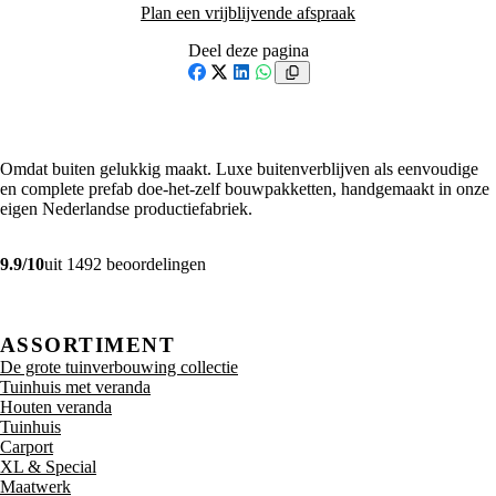
Plan een vrijblijvende afspraak
Deel deze pagina
Facebook
X
LinkedIn
WhatsApp
Omdat buiten gelukkig maakt. Luxe buitenverblijven als eenvoudige
en complete prefab doe-het-zelf bouwpakketten, handgemaakt in onze
eigen Nederlandse productiefabriek.
9.9/10
uit 1492 beoordelingen
ASSORTIMENT
De grote tuinverbouwing collectie
Tuinhuis met veranda
Houten veranda
Tuinhuis
Carport
XL & Special
Maatwerk