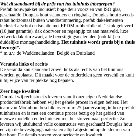
Wat zit standaard bij de prijs van het tuinhuis inbegrepen?
Prefab bouwpakket inclusief: hoge deur voorzien van ISO glas,
geschaafde Douglas hout staanders en ringbalk, Douglas hout zweeds
rabat horizontaal buiten wandbetimmering, prefab dakelementen
inclusief afschot en isolatie met EPDM rubberfolie uit 1 stuk geleverd
(10 jaar garantie), dak doorvoer en regenpijp tot aan maaiveld, luxe
zetwerk daktrim zwart, alle bevestigingsmaterialen (ook kit) en
duidelijke montagehandleiding.
Het tuinhuis wordt gratis bij u thuis
bezorgd*.
* m.u.v. de Waddeneilanden, België en Duitsland
Veranda links of rechts
De veranda kan standaard zowel links als rechts van het tuinhuis
worden geplaatst. Dit maakt voor de onderdelen geen verschil en kunt
u bij wijze van ter plekke nog bepalen.
Zeer hoge kwaliteit
Doordat wij rechtstreeks leveren vanuit onze eigen Nederlandse
productiefabriek hebben wij het gehele proces in eigen beheer. Het
team van Moduhout beschikt over ruim 25 jaar ervaring in luxe prefab
tuinhuizen en is met een continue proces bezig op het gebied van
nieuwe modellen en technieken met het streven naar perfectie. Zo
leveren wij uitsluitend volle constructies van geschaafd Douglas hout
en zijn de bevestigingsmaterialen altijd afgestemd op de kleuren van
het hout. De details zorgen voor perfectie en kwaliteit.