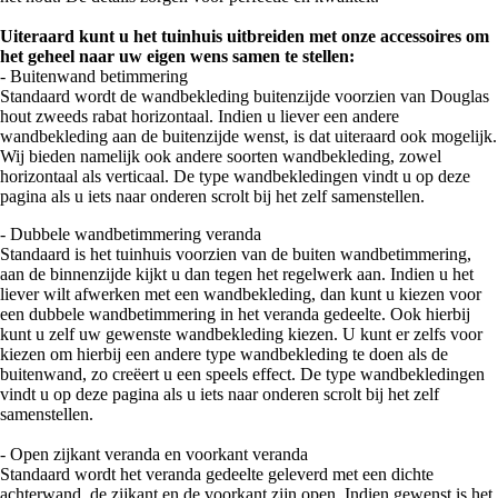
Uiteraard kunt u het tuinhuis uitbreiden met onze accessoires om
het geheel naar uw eigen wens samen te stellen:
- Buitenwand betimmering
Standaard wordt de wandbekleding buitenzijde voorzien van Douglas
hout zweeds rabat horizontaal. Indien u liever een andere
wandbekleding aan de buitenzijde wenst, is dat uiteraard ook mogelijk.
Wij bieden namelijk ook andere soorten wandbekleding, zowel
horizontaal als verticaal. De type wandbekledingen vindt u op deze
pagina als u iets naar onderen scrolt bij het zelf samenstellen.
- Dubbele wandbetimmering veranda
Standaard is het tuinhuis voorzien van de buiten wandbetimmering,
aan de binnenzijde kijkt u dan tegen het regelwerk aan. Indien u het
liever wilt afwerken met een wandbekleding, dan kunt u kiezen voor
een dubbele wandbetimmering in het veranda gedeelte. Ook hierbij
kunt u zelf uw gewenste wandbekleding kiezen. U kunt er zelfs voor
kiezen om hierbij een andere type wandbekleding te doen als de
buitenwand, zo creëert u een speels effect. De type wandbekledingen
vindt u op deze pagina als u iets naar onderen scrolt bij het zelf
samenstellen.
- Open zijkant veranda en voorkant veranda
Standaard wordt het veranda gedeelte geleverd met een dichte
achterwand, de zijkant en de voorkant zijn open. Indien gewenst is het