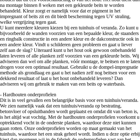
na montage binnen 8 weken met een gekleurde beits te worden
behandeld. Kleur zorgt er namelijk voor dat er pigment in het
impregnant of beits zit en dit biedt bescherming tegen UV straling,
welke vergrijzing tegen gaat.
U kunt meerdere kleuren kiezen bij een tuinhuis of veranda. Zo kunt u
bijvoorbeeld de wanden voorzien van een bepaalde kleur, de staanders
en ringbalk constructie in een andere kleur en de dakconstructie ook in
een andere kleur. Vindt u schilderen geen probleem en gaat u liever
zelf aan de slag? Uiteraard kunt u het hout ook gewoon onbehandeld
laten leveren of alle planken zelf voorzien van een gekleurde beits. Wij
adviseren dan wel om alle planken, vóór montage, te beitsen en te laten
drogen voor een optimaal resultaat. Gebruikt u de dompel-impregnatie
methode als grondlaag en gaat u het nadien zelf nog beitsen voor een
dekkend resultaat of laat u het hout onbehandeld leveren? Dan
adviseren wij om gebruik te maken van een beits op waterbasis.
- Hardhouten onderprofielen
Dit is in veel gevallen een belangrijke basis voor een tuinhuis/veranda.
We zien namelijk vaak dat een tuinhuis/veranda op bestrating,
betonvloer of opsluitbanden wordt geplaatst en omdat dit van beton is,
is het altijd wat vochtig. Met de hardhouten onderprofielen voorkomt u
optrekkend vocht in de onderste planken, waardoor deze niet kunnen
gaan rotten. Onze onderprofielen worden op maat gemaakt van het
tuinhuis, waardoor het een strak geheel wordt. Indien u deze optie erbij
kiest dan monteren wij in de fabriek de onderprofielen vast aan het