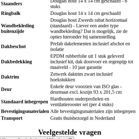
Douglas hout 14 x 14 cm geschaafd - 6
Staanders
stuks
Ringbalk
Douglas hout 14 x 14 cm geschaafd
Douglas hout Zweeds rabat horizontaal
Wandbekleding
(standaard) - Liever een ander type
buitenzijde
wandbekleding? Dat is mogelijk, zie de
opties hieronder bij samenstelling
Prefab dakelementen inclusief afschot en
Dakbeschot
isolatie
EPDM rubberfolie uit 1 stuk geleverd
Dakbedekking
inclusief kit, dak doorvoer en regenpijp tot
maaiveld - 10 jaar garantie
Zetwerk daktrim zwart inclusief
Daktrim
hoekstukken
Enkele deur voorzien van ISO glas -
Deur
deurmaat excl. kozijn 93 x 201,5 cm
Hardhouten onderprofielen en
Standaard inbegrepen
ventilatierooster set (per 4 stuks)
Bevestigingsmaterialen
Alle bevestigingsmaterialen zijn inbegrepen
Transport
Gratis thuisbezorgd in Nederland
Veelgestelde vragen