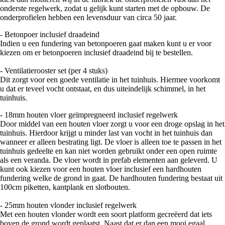
onderste regelwerk, zodat u gelijk kunt starten met de opbouw. De
onderprofielen hebben een levensduur van circa 50 jaar.
- Betonpoer inclusief draadeind
Indien u een fundering van betonpoeren gaat maken kunt u er voor
kiezen om er betonpoeren inclusief draadeind bij te bestellen.
- Ventilatierooster set (per 4 stuks)
Dit zorgt voor een goede ventilatie in het tuinhuis. Hiermee voorkomt
u dat er teveel vocht ontstaat, en dus uiteindelijk schimmel, in het
tuinhuis.
- 18mm houten vloer geïmpregneerd inclusief regelwerk
Door middel van een houten vloer zorgt u voor een droge opslag in het
tuinhuis. Hierdoor krijgt u minder last van vocht in het tuinhuis dan
wanneer er alleen bestrating ligt. De vloer is alleen toe te passen in het
tuinhuis gedeelte en kan niet worden gebruikt onder een open ruimte
als een veranda. De vloer wordt in prefab elementen aan geleverd. U
kunt ook kiezen voor een houten vloer inclusief een hardhouten
fundering welke de grond in gaat. De hardhouten fundering bestaat uit
100cm piketten, kantplank en slotbouten.
- 25mm houten vlonder inclusief regelwerk
Met een houten vlonder wordt een soort platform gecreëerd dat iets
boven de grond wordt geplaatst. Naast dat er dan een mooi egaal