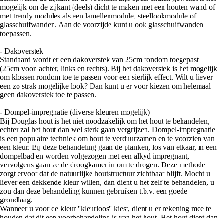
mogelijk om de zijkant (deels) dicht te maken met een houten wand of
met trendy modules als een lamellenmodule, steellookmodule of
glasschuifwanden. Aan de voorzijde kunt u ook glasschuifwanden
toepassen.
- Dakoverstek
Standaard wordt er een dakoverstek van 25cm rondom toegepast
(25cm voor, achter, links en rechts). Bij het dakoverstek is het mogelijk
om klossen rondom toe te passen voor een sierlijk effect. Wilt u liever
een zo strak mogelijke look? Dan kunt u er voor kiezen om helemaal
geen dakoverstek toe te passen.
- Dompel-impregnatie (diverse kleuren mogelijk)
Bij Douglas hout is het niet noodzakelijk om het hout te behandelen,
echter zal het hout dan wel sterk gaan vergrijzen. Dompel-impregnatie
is een populaire techniek om hout te verduurzamen en te voorzien van
een kleur. Bij deze behandeling gaan de planken, los van elkaar, in een
dompelbad en worden volgezogen met een alkyd impregnant,
vervolgens gaan ze de droogkamer in om te drogen. Deze methode
zorgt ervoor dat de natuurlijke houtstructuur zichtbaar blijft. Mocht u
liever een dekkende kleur willen, dan dient u het zelf te behandelen, u
zou dan deze behandeling kunnen gebruiken t.b.v. een goede
grondlaag.
Wanneer u voor de kleur ''kleurloos'' kiest, dient u er rekening mee te
houden dat dit een voorbehandeling is van het hout. Het hout dient dan