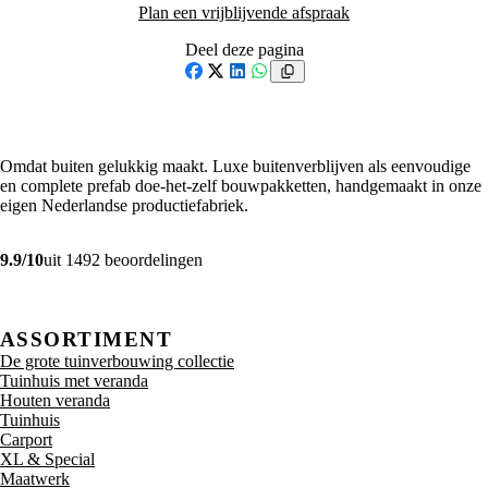
Plan een vrijblijvende afspraak
Deel deze pagina
Facebook
X
LinkedIn
WhatsApp
Omdat buiten gelukkig maakt. Luxe buitenverblijven als eenvoudige
en complete prefab doe-het-zelf bouwpakketten, handgemaakt in onze
eigen Nederlandse productiefabriek.
9.9/10
uit 1492 beoordelingen
ASSORTIMENT
De grote tuinverbouwing collectie
Tuinhuis met veranda
Houten veranda
Tuinhuis
Carport
XL & Special
Maatwerk