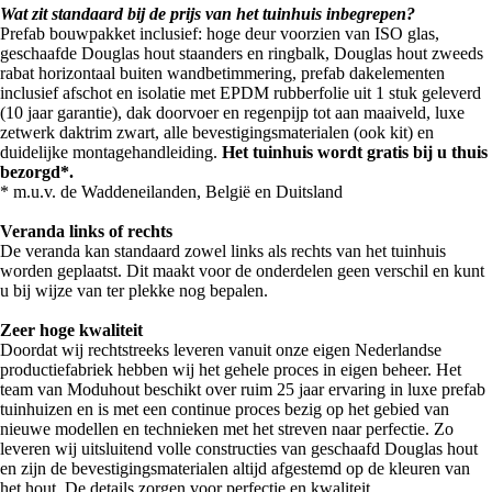
Wat zit standaard bij de prijs van het tuinhuis inbegrepen?
Prefab bouwpakket inclusief: hoge deur voorzien van ISO glas,
geschaafde Douglas hout staanders en ringbalk, Douglas hout zweeds
rabat horizontaal buiten wandbetimmering, prefab dakelementen
inclusief afschot en isolatie met EPDM rubberfolie uit 1 stuk geleverd
(10 jaar garantie), dak doorvoer en regenpijp tot aan maaiveld, luxe
zetwerk daktrim zwart, alle bevestigingsmaterialen (ook kit) en
duidelijke montagehandleiding.
Het tuinhuis wordt gratis bij u thuis
bezorgd*.
* m.u.v. de Waddeneilanden, België en Duitsland
Veranda links of rechts
De veranda kan standaard zowel links als rechts van het tuinhuis
worden geplaatst. Dit maakt voor de onderdelen geen verschil en kunt
u bij wijze van ter plekke nog bepalen.
Zeer hoge kwaliteit
Doordat wij rechtstreeks leveren vanuit onze eigen Nederlandse
productiefabriek hebben wij het gehele proces in eigen beheer. Het
team van Moduhout beschikt over ruim 25 jaar ervaring in luxe prefab
tuinhuizen en is met een continue proces bezig op het gebied van
nieuwe modellen en technieken met het streven naar perfectie. Zo
leveren wij uitsluitend volle constructies van geschaafd Douglas hout
en zijn de bevestigingsmaterialen altijd afgestemd op de kleuren van
het hout. De details zorgen voor perfectie en kwaliteit.