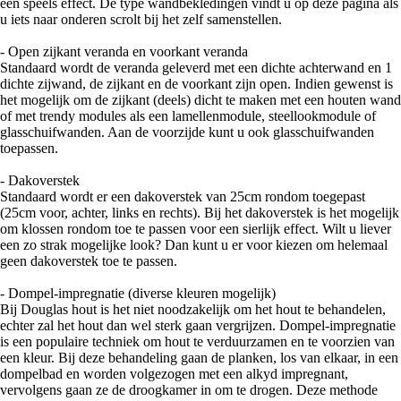
een speels effect. De type wandbekledingen vindt u op deze pagina als
u iets naar onderen scrolt bij het zelf samenstellen.
- Open zijkant veranda en voorkant veranda
Standaard wordt de veranda geleverd met een dichte achterwand en 1
dichte zijwand, de zijkant en de voorkant zijn open. Indien gewenst is
het mogelijk om de zijkant (deels) dicht te maken met een houten wand
of met trendy modules als een lamellenmodule, steellookmodule of
glasschuifwanden. Aan de voorzijde kunt u ook glasschuifwanden
toepassen.
- Dakoverstek
Standaard wordt er een dakoverstek van 25cm rondom toegepast
(25cm voor, achter, links en rechts). Bij het dakoverstek is het mogelijk
om klossen rondom toe te passen voor een sierlijk effect. Wilt u liever
een zo strak mogelijke look? Dan kunt u er voor kiezen om helemaal
geen dakoverstek toe te passen.
- Dompel-impregnatie (diverse kleuren mogelijk)
Bij Douglas hout is het niet noodzakelijk om het hout te behandelen,
echter zal het hout dan wel sterk gaan vergrijzen. Dompel-impregnatie
is een populaire techniek om hout te verduurzamen en te voorzien van
een kleur. Bij deze behandeling gaan de planken, los van elkaar, in een
dompelbad en worden volgezogen met een alkyd impregnant,
vervolgens gaan ze de droogkamer in om te drogen. Deze methode