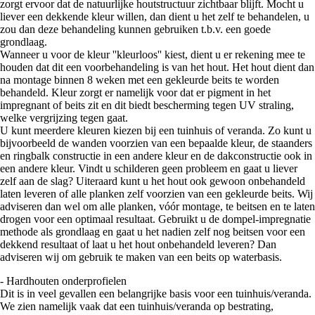
zorgt ervoor dat de natuurlijke houtstructuur zichtbaar blijft. Mocht u
liever een dekkende kleur willen, dan dient u het zelf te behandelen, u
zou dan deze behandeling kunnen gebruiken t.b.v. een goede
grondlaag.
Wanneer u voor de kleur ''kleurloos'' kiest, dient u er rekening mee te
houden dat dit een voorbehandeling is van het hout. Het hout dient dan
na montage binnen 8 weken met een gekleurde beits te worden
behandeld. Kleur zorgt er namelijk voor dat er pigment in het
impregnant of beits zit en dit biedt bescherming tegen UV straling,
welke vergrijzing tegen gaat.
U kunt meerdere kleuren kiezen bij een tuinhuis of veranda. Zo kunt u
bijvoorbeeld de wanden voorzien van een bepaalde kleur, de staanders
en ringbalk constructie in een andere kleur en de dakconstructie ook in
een andere kleur. Vindt u schilderen geen probleem en gaat u liever
zelf aan de slag? Uiteraard kunt u het hout ook gewoon onbehandeld
laten leveren of alle planken zelf voorzien van een gekleurde beits. Wij
adviseren dan wel om alle planken, vóór montage, te beitsen en te laten
drogen voor een optimaal resultaat. Gebruikt u de dompel-impregnatie
methode als grondlaag en gaat u het nadien zelf nog beitsen voor een
dekkend resultaat of laat u het hout onbehandeld leveren? Dan
adviseren wij om gebruik te maken van een beits op waterbasis.
- Hardhouten onderprofielen
Dit is in veel gevallen een belangrijke basis voor een tuinhuis/veranda.
We zien namelijk vaak dat een tuinhuis/veranda op bestrating,