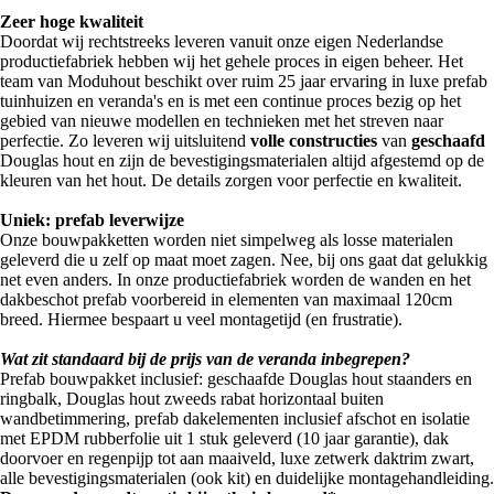
Zeer hoge kwaliteit
Doordat wij rechtstreeks leveren vanuit onze eigen Nederlandse
productiefabriek hebben wij het gehele proces in eigen beheer. Het
team van Moduhout beschikt over ruim 25 jaar ervaring in luxe prefab
tuinhuizen en veranda's en is met een continue proces bezig op het
gebied van nieuwe modellen en technieken met het streven naar
perfectie. Zo leveren wij uitsluitend
volle constructies
van
geschaafd
Douglas hout en zijn de bevestigingsmaterialen altijd afgestemd op de
kleuren van het hout. De details zorgen voor perfectie en kwaliteit.
Uniek: prefab leverwijze
Onze bouwpakketten worden niet simpelweg als losse materialen
geleverd die u zelf op maat moet zagen. Nee, bij ons gaat dat gelukkig
net even anders. In onze productiefabriek worden de wanden en het
dakbeschot prefab voorbereid in elementen van maximaal 120cm
breed. Hiermee bespaart u veel montagetijd (en frustratie).
Wat zit standaard bij de prijs van de veranda inbegrepen?
Prefab bouwpakket inclusief: geschaafde Douglas hout staanders en
ringbalk, Douglas hout zweeds rabat horizontaal buiten
wandbetimmering, prefab dakelementen inclusief afschot en isolatie
met EPDM rubberfolie uit 1 stuk geleverd (10 jaar garantie), dak
doorvoer en regenpijp tot aan maaiveld, luxe zetwerk daktrim zwart,
alle bevestigingsmaterialen (ook kit) en duidelijke montagehandleiding.