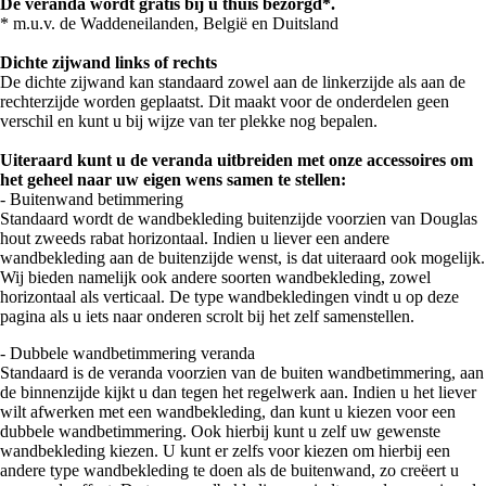
De veranda wordt gratis bij u thuis bezorgd*.
* m.u.v. de Waddeneilanden, België en Duitsland
Dichte zijwand links of rechts
De dichte zijwand kan standaard zowel aan de linkerzijde als aan de
rechterzijde worden geplaatst. Dit maakt voor de onderdelen geen
verschil en kunt u bij wijze van ter plekke nog bepalen.
Uiteraard kunt u de veranda uitbreiden met onze accessoires om
het geheel naar uw eigen wens samen te stellen:
- Buitenwand betimmering
Standaard wordt de wandbekleding buitenzijde voorzien van Douglas
hout zweeds rabat horizontaal. Indien u liever een andere
wandbekleding aan de buitenzijde wenst, is dat uiteraard ook mogelijk.
Wij bieden namelijk ook andere soorten wandbekleding, zowel
horizontaal als verticaal. De type wandbekledingen vindt u op deze
pagina als u iets naar onderen scrolt bij het zelf samenstellen.
- Dubbele wandbetimmering veranda
Standaard is de veranda voorzien van de buiten wandbetimmering, aan
de binnenzijde kijkt u dan tegen het regelwerk aan. Indien u het liever
wilt afwerken met een wandbekleding, dan kunt u kiezen voor een
dubbele wandbetimmering. Ook hierbij kunt u zelf uw gewenste
wandbekleding kiezen. U kunt er zelfs voor kiezen om hierbij een
andere type wandbekleding te doen als de buitenwand, zo creëert u