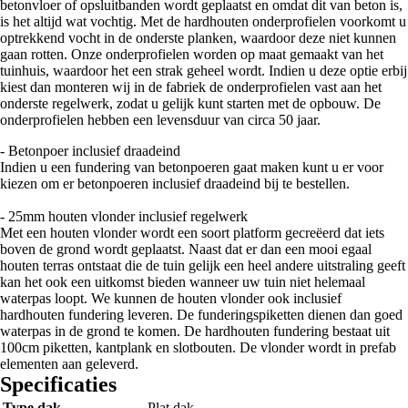
betonvloer of opsluitbanden wordt geplaatst en omdat dit van beton is,
is het altijd wat vochtig. Met de hardhouten onderprofielen voorkomt u
optrekkend vocht in de onderste planken, waardoor deze niet kunnen
gaan rotten. Onze onderprofielen worden op maat gemaakt van het
tuinhuis, waardoor het een strak geheel wordt. Indien u deze optie erbij
kiest dan monteren wij in de fabriek de onderprofielen vast aan het
onderste regelwerk, zodat u gelijk kunt starten met de opbouw. De
onderprofielen hebben een levensduur van circa 50 jaar.
- Betonpoer inclusief draadeind
Indien u een fundering van betonpoeren gaat maken kunt u er voor
kiezen om er betonpoeren inclusief draadeind bij te bestellen.
- 25mm houten vlonder inclusief regelwerk
Met een houten vlonder wordt een soort platform gecreëerd dat iets
boven de grond wordt geplaatst. Naast dat er dan een mooi egaal
houten terras ontstaat die de tuin gelijk een heel andere uitstraling geeft
kan het ook een uitkomst bieden wanneer uw tuin niet helemaal
waterpas loopt. We kunnen de houten vlonder ook inclusief
hardhouten fundering leveren. De funderingspiketten dienen dan goed
waterpas in de grond te komen. De hardhouten fundering bestaat uit
100cm piketten, kantplank en slotbouten. De vlonder wordt in prefab
elementen aan geleverd.
Specificaties
Type dak
Plat dak