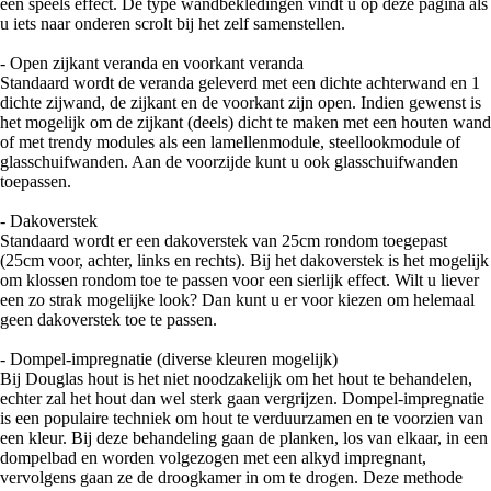
een speels effect. De type wandbekledingen vindt u op deze pagina als
u iets naar onderen scrolt bij het zelf samenstellen.
- Open zijkant veranda en voorkant veranda
Standaard wordt de veranda geleverd met een dichte achterwand en 1
dichte zijwand, de zijkant en de voorkant zijn open. Indien gewenst is
het mogelijk om de zijkant (deels) dicht te maken met een houten wand
of met trendy modules als een lamellenmodule, steellookmodule of
glasschuifwanden. Aan de voorzijde kunt u ook glasschuifwanden
toepassen.
- Dakoverstek
Standaard wordt er een dakoverstek van 25cm rondom toegepast
(25cm voor, achter, links en rechts). Bij het dakoverstek is het mogelijk
om klossen rondom toe te passen voor een sierlijk effect. Wilt u liever
een zo strak mogelijke look? Dan kunt u er voor kiezen om helemaal
geen dakoverstek toe te passen.
- Dompel-impregnatie (diverse kleuren mogelijk)
Bij Douglas hout is het niet noodzakelijk om het hout te behandelen,
echter zal het hout dan wel sterk gaan vergrijzen. Dompel-impregnatie
is een populaire techniek om hout te verduurzamen en te voorzien van
een kleur. Bij deze behandeling gaan de planken, los van elkaar, in een
dompelbad en worden volgezogen met een alkyd impregnant,
vervolgens gaan ze de droogkamer in om te drogen. Deze methode