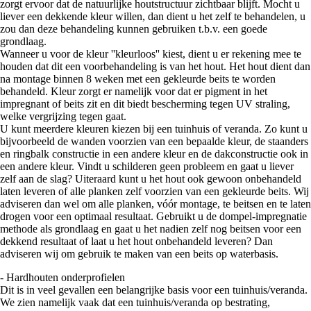
zorgt ervoor dat de natuurlijke houtstructuur zichtbaar blijft. Mocht u
liever een dekkende kleur willen, dan dient u het zelf te behandelen, u
zou dan deze behandeling kunnen gebruiken t.b.v. een goede
grondlaag.
Wanneer u voor de kleur ''kleurloos'' kiest, dient u er rekening mee te
houden dat dit een voorbehandeling is van het hout. Het hout dient dan
na montage binnen 8 weken met een gekleurde beits te worden
behandeld. Kleur zorgt er namelijk voor dat er pigment in het
impregnant of beits zit en dit biedt bescherming tegen UV straling,
welke vergrijzing tegen gaat.
U kunt meerdere kleuren kiezen bij een tuinhuis of veranda. Zo kunt u
bijvoorbeeld de wanden voorzien van een bepaalde kleur, de staanders
en ringbalk constructie in een andere kleur en de dakconstructie ook in
een andere kleur. Vindt u schilderen geen probleem en gaat u liever
zelf aan de slag? Uiteraard kunt u het hout ook gewoon onbehandeld
laten leveren of alle planken zelf voorzien van een gekleurde beits. Wij
adviseren dan wel om alle planken, vóór montage, te beitsen en te laten
drogen voor een optimaal resultaat. Gebruikt u de dompel-impregnatie
methode als grondlaag en gaat u het nadien zelf nog beitsen voor een
dekkend resultaat of laat u het hout onbehandeld leveren? Dan
adviseren wij om gebruik te maken van een beits op waterbasis.
- Hardhouten onderprofielen
Dit is in veel gevallen een belangrijke basis voor een tuinhuis/veranda.
We zien namelijk vaak dat een tuinhuis/veranda op bestrating,