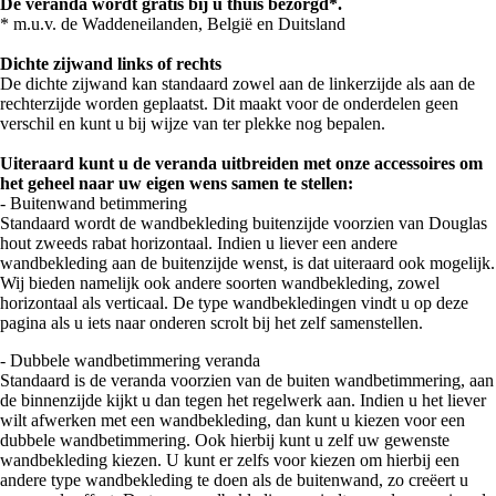
De veranda wordt gratis bij u thuis bezorgd*.
* m.u.v. de Waddeneilanden, België en Duitsland
Dichte zijwand links of rechts
De dichte zijwand kan standaard zowel aan de linkerzijde als aan de
rechterzijde worden geplaatst. Dit maakt voor de onderdelen geen
verschil en kunt u bij wijze van ter plekke nog bepalen.
Uiteraard kunt u de veranda uitbreiden met onze accessoires om
het geheel naar uw eigen wens samen te stellen:
- Buitenwand betimmering
Standaard wordt de wandbekleding buitenzijde voorzien van Douglas
hout zweeds rabat horizontaal. Indien u liever een andere
wandbekleding aan de buitenzijde wenst, is dat uiteraard ook mogelijk.
Wij bieden namelijk ook andere soorten wandbekleding, zowel
horizontaal als verticaal. De type wandbekledingen vindt u op deze
pagina als u iets naar onderen scrolt bij het zelf samenstellen.
- Dubbele wandbetimmering veranda
Standaard is de veranda voorzien van de buiten wandbetimmering, aan
de binnenzijde kijkt u dan tegen het regelwerk aan. Indien u het liever
wilt afwerken met een wandbekleding, dan kunt u kiezen voor een
dubbele wandbetimmering. Ook hierbij kunt u zelf uw gewenste
wandbekleding kiezen. U kunt er zelfs voor kiezen om hierbij een
andere type wandbekleding te doen als de buitenwand, zo creëert u