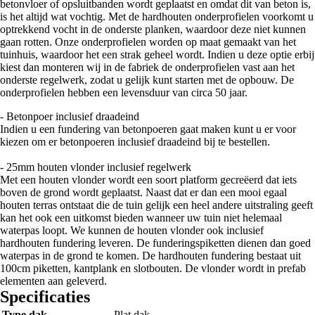
betonvloer of opsluitbanden wordt geplaatst en omdat dit van beton is,
is het altijd wat vochtig. Met de hardhouten onderprofielen voorkomt u
optrekkend vocht in de onderste planken, waardoor deze niet kunnen
gaan rotten. Onze onderprofielen worden op maat gemaakt van het
tuinhuis, waardoor het een strak geheel wordt. Indien u deze optie erbij
kiest dan monteren wij in de fabriek de onderprofielen vast aan het
onderste regelwerk, zodat u gelijk kunt starten met de opbouw. De
onderprofielen hebben een levensduur van circa 50 jaar.
- Betonpoer inclusief draadeind
Indien u een fundering van betonpoeren gaat maken kunt u er voor
kiezen om er betonpoeren inclusief draadeind bij te bestellen.
- 25mm houten vlonder inclusief regelwerk
Met een houten vlonder wordt een soort platform gecreëerd dat iets
boven de grond wordt geplaatst. Naast dat er dan een mooi egaal
houten terras ontstaat die de tuin gelijk een heel andere uitstraling geeft
kan het ook een uitkomst bieden wanneer uw tuin niet helemaal
waterpas loopt. We kunnen de houten vlonder ook inclusief
hardhouten fundering leveren. De funderingspiketten dienen dan goed
waterpas in de grond te komen. De hardhouten fundering bestaat uit
100cm piketten, kantplank en slotbouten. De vlonder wordt in prefab
elementen aan geleverd.
Specificaties
Type dak
Plat dak