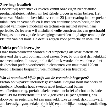
Zeer hoge kwaliteit
Doordat wij rechtstreeks leveren vanuit onze eigen Nederlandse
productiefabriek hebben wij het gehele proces in eigen beheer. Het
team van Moduhout beschikt over ruim 25 jaar ervaring in luxe prefab
tuinhuizen en veranda's en is met een continue proces bezig op het
gebied van nieuwe modellen en technieken met het streven naar
perfectie. Zo leveren wij uitsluitend
volle constructies
van
geschaafd
Douglas hout en zijn de bevestigingsmaterialen altijd afgestemd op de
kleuren van het hout. De details zorgen voor perfectie en kwaliteit.
Uniek: prefab leverwijze
Onze bouwpakketten worden niet simpelweg als losse materialen
geleverd die u zelf op maat moet zagen. Nee, bij ons gaat dat gelukkig
net even anders. In onze productiefabriek worden de wanden en het
dakbeschot prefab voorbereid in elementen van maximaal 120cm
breed. Hiermee bespaart u veel montagetijd (en frustratie).
Wat zit standaard bij de prijs van de veranda inbegrepen?
Prefab bouwpakket inclusief: geschaafde Douglas hout staanders en
ringbalk, Douglas hout zweeds rabat horizontaal buiten
wandbetimmering, prefab dakelementen inclusief afschot en isolatie
met EPDM rubberfolie uit 1 stuk geleverd (10 jaar garantie), dak
doorvoer en regenpijp tot aan maaiveld, luxe zetwerk daktrim zwart,
alle bevestigingsmaterialen (ook kit) en duidelijke montagehandleiding.