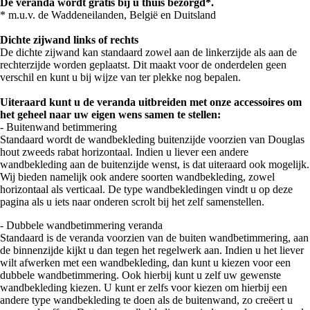
De veranda wordt gratis bij u thuis bezorgd*.
* m.u.v. de Waddeneilanden, België en Duitsland
Dichte zijwand links of rechts
De dichte zijwand kan standaard zowel aan de linkerzijde als aan de
rechterzijde worden geplaatst. Dit maakt voor de onderdelen geen
verschil en kunt u bij wijze van ter plekke nog bepalen.
Uiteraard kunt u de veranda uitbreiden met onze accessoires om
het geheel naar uw eigen wens samen te stellen:
- Buitenwand betimmering
Standaard wordt de wandbekleding buitenzijde voorzien van Douglas
hout zweeds rabat horizontaal. Indien u liever een andere
wandbekleding aan de buitenzijde wenst, is dat uiteraard ook mogelijk.
Wij bieden namelijk ook andere soorten wandbekleding, zowel
horizontaal als verticaal. De type wandbekledingen vindt u op deze
pagina als u iets naar onderen scrolt bij het zelf samenstellen.
- Dubbele wandbetimmering veranda
Standaard is de veranda voorzien van de buiten wandbetimmering, aan
de binnenzijde kijkt u dan tegen het regelwerk aan. Indien u het liever
wilt afwerken met een wandbekleding, dan kunt u kiezen voor een
dubbele wandbetimmering. Ook hierbij kunt u zelf uw gewenste
wandbekleding kiezen. U kunt er zelfs voor kiezen om hierbij een
andere type wandbekleding te doen als de buitenwand, zo creëert u