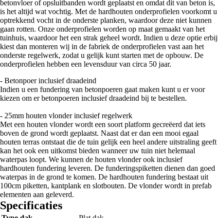
betonvloer of opsluitbanden wordt geplaatst en omdat dit van beton is,
is het altijd wat vochtig. Met de hardhouten onderprofielen voorkomt u
optrekkend vocht in de onderste planken, waardoor deze niet kunnen
gaan rotten. Onze onderprofielen worden op maat gemaakt van het
tuinhuis, waardoor het een strak geheel wordt. Indien u deze optie erbij
kiest dan monteren wij in de fabriek de onderprofielen vast aan het
onderste regelwerk, zodat u gelijk kunt starten met de opbouw. De
onderprofielen hebben een levensduur van circa 50 jaar.
- Betonpoer inclusief draadeind
Indien u een fundering van betonpoeren gaat maken kunt u er voor
kiezen om er betonpoeren inclusief draadeind bij te bestellen.
- 25mm houten vlonder inclusief regelwerk
Met een houten vlonder wordt een soort platform gecreëerd dat iets
boven de grond wordt geplaatst. Naast dat er dan een mooi egaal
houten terras ontstaat die de tuin gelijk een heel andere uitstraling geeft
kan het ook een uitkomst bieden wanneer uw tuin niet helemaal
waterpas loopt. We kunnen de houten vlonder ook inclusief
hardhouten fundering leveren. De funderingspiketten dienen dan goed
waterpas in de grond te komen. De hardhouten fundering bestaat uit
100cm piketten, kantplank en slotbouten. De vlonder wordt in prefab
elementen aan geleverd.
Specificaties
Type dak
Plat dak