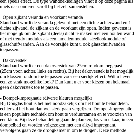
een speels effect. De type wandbekledingen vindt u op deze pagina als
u iets naar onderen scrolt bij het zelf samenstellen.
- Open zijkant veranda en voorkant veranda
Standaard wordt de veranda geleverd met een dichte achterwand en 1
dichte zijwand, de zijkant en de voorkant zijn open. Indien gewenst is
het mogelijk om de zijkant (deels) dicht te maken met een houten wand
of met trendy modules als een lamellenmodule, steellookmodule of
glasschuifwanden. Aan de voorzijde kunt u ook glasschuifwanden
toepassen.
- Dakoverstek
Standaard wordt er een dakoverstek van 25cm rondom toegepast
(25cm voor, achter, links en rechts). Bij het dakoverstek is het mogelijk
om klossen rondom toe te passen voor een sierlijk effect. Wilt u liever
een zo strak mogelijke look? Dan kunt u er voor kiezen om helemaal
geen dakoverstek toe te passen.
- Dompel-impregnatie (diverse kleuren mogelijk)
Bij Douglas hout is het niet noodzakelijk om het hout te behandelen,
echter zal het hout dan wel sterk gaan vergrijzen. Dompel-impregnatie
is een populaire techniek om hout te verduurzamen en te voorzien van
een kleur. Bij deze behandeling gaan de planken, los van elkaar, in een
dompelbad en worden volgezogen met een alkyd impregnant,
vervolgens gaan ze de droogkamer in om te drogen. Deze methode