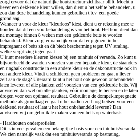
zorgt ervoor dat de natuurlijke houtstructuur zichtbaar blijft. Mocht u
liever een dekkende kleur willen, dan dient u het zelf te behandelen, u
zou dan deze behandeling kunnen gebruiken t.b.v. een goede
grondlaag.
Wanneer u voor de kleur ''kleurloos'' kiest, dient u er rekening mee te
houden dat dit een voorbehandeling is van het hout. Het hout dient dan
na montage binnen 8 weken met een gekleurde beits te worden
behandeld. Kleur zorgt er namelijk voor dat er pigment in het
impregnant of beits zit en dit biedt bescherming tegen UV straling,
welke vergrijzing tegen gaat.
U kunt meerdere kleuren kiezen bij een tuinhuis of veranda. Zo kunt u
bijvoorbeeld de wanden voorzien van een bepaalde kleur, de staanders
en ringbalk constructie in een andere kleur en de dakconstructie ook in
een andere kleur. Vindt u schilderen geen probleem en gaat u liever
zelf aan de slag? Uiteraard kunt u het hout ook gewoon onbehandeld
laten leveren of alle planken zelf voorzien van een gekleurde beits. Wij
adviseren dan wel om alle planken, vóór montage, te beitsen en te laten
drogen voor een optimaal resultaat. Gebruikt u de dompel-impregnatie
methode als grondlaag en gaat u het nadien zelf nog beitsen voor een
dekkend resultaat of laat u het hout onbehandeld leveren? Dan
adviseren wij om gebruik te maken van een beits op waterbasis.
- Hardhouten onderprofielen
Dit is in veel gevallen een belangrijke basis voor een tuinhuis/veranda.
We zien namelijk vaak dat een tuinhuis/veranda op bestrating,