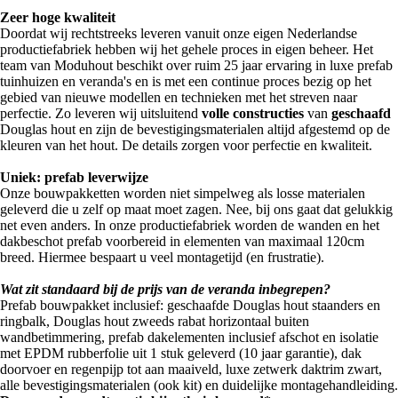
Zeer hoge kwaliteit
Doordat wij rechtstreeks leveren vanuit onze eigen Nederlandse
productiefabriek hebben wij het gehele proces in eigen beheer. Het
team van Moduhout beschikt over ruim 25 jaar ervaring in luxe prefab
tuinhuizen en veranda's en is met een continue proces bezig op het
gebied van nieuwe modellen en technieken met het streven naar
perfectie. Zo leveren wij uitsluitend
volle constructies
van
geschaafd
Douglas hout en zijn de bevestigingsmaterialen altijd afgestemd op de
kleuren van het hout. De details zorgen voor perfectie en kwaliteit.
Uniek: prefab leverwijze
Onze bouwpakketten worden niet simpelweg als losse materialen
geleverd die u zelf op maat moet zagen. Nee, bij ons gaat dat gelukkig
net even anders. In onze productiefabriek worden de wanden en het
dakbeschot prefab voorbereid in elementen van maximaal 120cm
breed. Hiermee bespaart u veel montagetijd (en frustratie).
Wat zit standaard bij de prijs van de veranda inbegrepen?
Prefab bouwpakket inclusief: geschaafde Douglas hout staanders en
ringbalk, Douglas hout zweeds rabat horizontaal buiten
wandbetimmering, prefab dakelementen inclusief afschot en isolatie
met EPDM rubberfolie uit 1 stuk geleverd (10 jaar garantie), dak
doorvoer en regenpijp tot aan maaiveld, luxe zetwerk daktrim zwart,
alle bevestigingsmaterialen (ook kit) en duidelijke montagehandleiding.