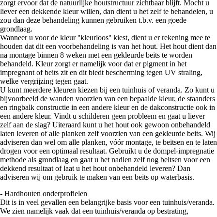
zorgt ervoor dat de natuurlijke houtstructuur zichtbaar blijft. Mocht u
liever een dekkende kleur willen, dan dient u het zelf te behandelen, u
zou dan deze behandeling kunnen gebruiken t.b.v. een goede
grondlaag.
Wanneer u voor de kleur ''kleurloos'' kiest, dient u er rekening mee te
houden dat dit een voorbehandeling is van het hout. Het hout dient dan
na montage binnen 8 weken met een gekleurde beits te worden
behandeld. Kleur zorgt er namelijk voor dat er pigment in het
impregnant of beits zit en dit biedt bescherming tegen UV straling,
welke vergrijzing tegen gaat.
U kunt meerdere kleuren kiezen bij een tuinhuis of veranda. Zo kunt u
bijvoorbeeld de wanden voorzien van een bepaalde kleur, de staanders
en ringbalk constructie in een andere kleur en de dakconstructie ook in
een andere kleur. Vindt u schilderen geen probleem en gaat u liever
zelf aan de slag? Uiteraard kunt u het hout ook gewoon onbehandeld
laten leveren of alle planken zelf voorzien van een gekleurde beits. Wij
adviseren dan wel om alle planken, vóór montage, te beitsen en te laten
drogen voor een optimaal resultaat. Gebruikt u de dompel-impregnatie
methode als grondlaag en gaat u het nadien zelf nog beitsen voor een
dekkend resultaat of laat u het hout onbehandeld leveren? Dan
adviseren wij om gebruik te maken van een beits op waterbasis.
- Hardhouten onderprofielen
Dit is in veel gevallen een belangrijke basis voor een tuinhuis/veranda.
We zien namelijk vaak dat een tuinhuis/veranda op bestrating,