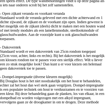
een speels effect. De type wandbekledingen vindt u op deze pagina als
u iets naar onderen scrolt bij het zelf samenstellen.
- Open zijkant veranda en voorkant veranda
Standaard wordt de veranda geleverd met een dichte achterwand en 1
dichte zijwand, de zijkant en de voorkant zijn open. Indien gewenst is
het mogelijk om de zijkant (deels) dicht te maken met een houten wand
of met trendy modules als een lamellenmodule, steellookmodule of
glasschuifwanden. Aan de voorzijde kunt u ook glasschuifwanden
toepassen.
- Dakoverstek
Standaard wordt er een dakoverstek van 25cm rondom toegepast
(25cm voor, achter, links en rechts). Bij het dakoverstek is het mogelijk
om klossen rondom toe te passen voor een sierlijk effect. Wilt u liever
een zo strak mogelijke look? Dan kunt u er voor kiezen om helemaal
geen dakoverstek toe te passen.
- Dompel-impregnatie (diverse kleuren mogelijk)
Bij Douglas hout is het niet noodzakelijk om het hout te behandelen,
echter zal het hout dan wel sterk gaan vergrijzen. Dompel-impregnatie
is een populaire techniek om hout te verduurzamen en te voorzien van
een kleur. Bij deze behandeling gaan de planken, los van elkaar, in een
dompelbad en worden volgezogen met een alkyd impregnant,
vervolgens gaan ze de droogkamer in om te drogen. Deze methode