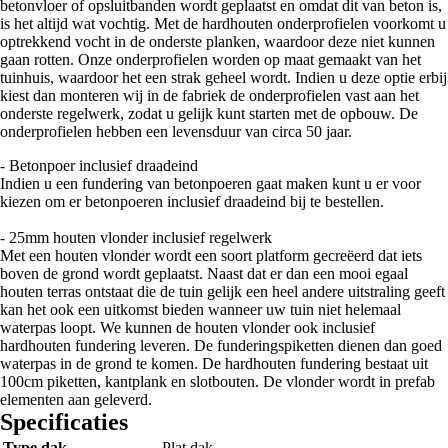
betonvloer of opsluitbanden wordt geplaatst en omdat dit van beton is,
is het altijd wat vochtig. Met de hardhouten onderprofielen voorkomt u
optrekkend vocht in de onderste planken, waardoor deze niet kunnen
gaan rotten. Onze onderprofielen worden op maat gemaakt van het
tuinhuis, waardoor het een strak geheel wordt. Indien u deze optie erbij
kiest dan monteren wij in de fabriek de onderprofielen vast aan het
onderste regelwerk, zodat u gelijk kunt starten met de opbouw. De
onderprofielen hebben een levensduur van circa 50 jaar.
- Betonpoer inclusief draadeind
Indien u een fundering van betonpoeren gaat maken kunt u er voor
kiezen om er betonpoeren inclusief draadeind bij te bestellen.
- 25mm houten vlonder inclusief regelwerk
Met een houten vlonder wordt een soort platform gecreëerd dat iets
boven de grond wordt geplaatst. Naast dat er dan een mooi egaal
houten terras ontstaat die de tuin gelijk een heel andere uitstraling geeft
kan het ook een uitkomst bieden wanneer uw tuin niet helemaal
waterpas loopt. We kunnen de houten vlonder ook inclusief
hardhouten fundering leveren. De funderingspiketten dienen dan goed
waterpas in de grond te komen. De hardhouten fundering bestaat uit
100cm piketten, kantplank en slotbouten. De vlonder wordt in prefab
elementen aan geleverd.
Specificaties
Type dak
Plat dak