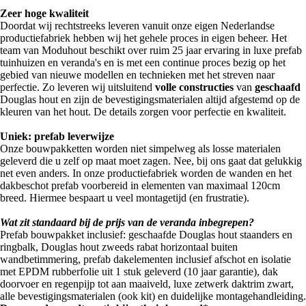
Zeer hoge kwaliteit
Doordat wij rechtstreeks leveren vanuit onze eigen Nederlandse
productiefabriek hebben wij het gehele proces in eigen beheer. Het
team van Moduhout beschikt over ruim 25 jaar ervaring in luxe prefab
tuinhuizen en veranda's en is met een continue proces bezig op het
gebied van nieuwe modellen en technieken met het streven naar
perfectie. Zo leveren wij uitsluitend
volle constructies
van
geschaafd
Douglas hout en zijn de bevestigingsmaterialen altijd afgestemd op de
kleuren van het hout. De details zorgen voor perfectie en kwaliteit.
Uniek: prefab leverwijze
Onze bouwpakketten worden niet simpelweg als losse materialen
geleverd die u zelf op maat moet zagen. Nee, bij ons gaat dat gelukkig
net even anders. In onze productiefabriek worden de wanden en het
dakbeschot prefab voorbereid in elementen van maximaal 120cm
breed. Hiermee bespaart u veel montagetijd (en frustratie).
Wat zit standaard bij de prijs van de veranda inbegrepen?
Prefab bouwpakket inclusief: geschaafde Douglas hout staanders en
ringbalk, Douglas hout zweeds rabat horizontaal buiten
wandbetimmering, prefab dakelementen inclusief afschot en isolatie
met EPDM rubberfolie uit 1 stuk geleverd (10 jaar garantie), dak
doorvoer en regenpijp tot aan maaiveld, luxe zetwerk daktrim zwart,
alle bevestigingsmaterialen (ook kit) en duidelijke montagehandleiding.