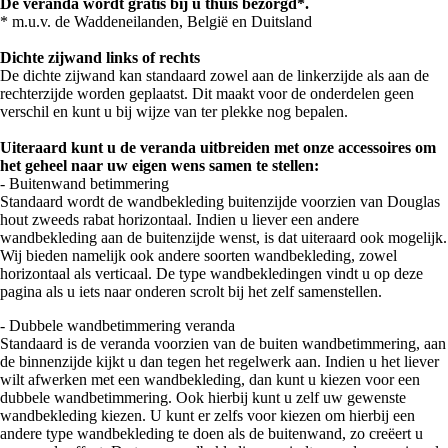
De veranda wordt gratis bij u thuis bezorgd*.
* m.u.v. de Waddeneilanden, België en Duitsland
Dichte zijwand links of rechts
De dichte zijwand kan standaard zowel aan de linkerzijde als aan de
rechterzijde worden geplaatst. Dit maakt voor de onderdelen geen
verschil en kunt u bij wijze van ter plekke nog bepalen.
Uiteraard kunt u de veranda uitbreiden met onze accessoires om
het geheel naar uw eigen wens samen te stellen:
- Buitenwand betimmering
Standaard wordt de wandbekleding buitenzijde voorzien van Douglas
hout zweeds rabat horizontaal. Indien u liever een andere
wandbekleding aan de buitenzijde wenst, is dat uiteraard ook mogelijk.
Wij bieden namelijk ook andere soorten wandbekleding, zowel
horizontaal als verticaal. De type wandbekledingen vindt u op deze
pagina als u iets naar onderen scrolt bij het zelf samenstellen.
- Dubbele wandbetimmering veranda
Standaard is de veranda voorzien van de buiten wandbetimmering, aan
de binnenzijde kijkt u dan tegen het regelwerk aan. Indien u het liever
wilt afwerken met een wandbekleding, dan kunt u kiezen voor een
dubbele wandbetimmering. Ook hierbij kunt u zelf uw gewenste
wandbekleding kiezen. U kunt er zelfs voor kiezen om hierbij een
andere type wandbekleding te doen als de buitenwand, zo creëert u